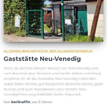
ALLGEMEIN
BERLINER KÜCHE
BIER
KULINARISCHES BERLIN
Gaststätte Neu-Venedig
Wenn du dich bei deinem Besuch von Neu-Venedig und
vom Bummel über Brücken und Kanäle stärken möchtest,
empfehle ich dir die Gaststätte Neu-Venedig mittendrin:
Super lieber Service, gut bürgerliche deutsche Küche, guter
Kuchen und auch Kleinigkeiten zum Verzehr. Neu
VenedigFinkenweg 34812589 Berlin–Köpenick
Von
berlinaffin
, vor
3 Jahren