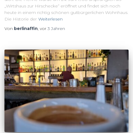
„Wirtshaus zur Hirschecke“ eröffnet und findet sich noch
heute in einem richtig schönen gutbürgerlichen Wohnhaus.
Die Historie der
Weiterlesen
Von
berlinaffin
, vor
3 Jahren