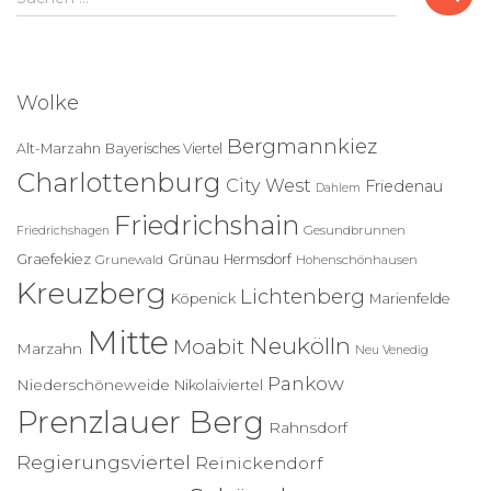
u
c
h
e
Wolke
n
n
Bergmannkiez
Alt-Marzahn
Bayerisches Viertel
a
Charlottenburg
c
City West
Friedenau
Dahlem
h
Friedrichshain
:
Gesundbrunnen
Friedrichshagen
Graefekiez
Grünau
Hermsdorf
Grunewald
Hohenschönhausen
Kreuzberg
Lichtenberg
Köpenick
Marienfelde
Mitte
Neukölln
Moabit
Marzahn
Neu Venedig
Pankow
Niederschöneweide
Nikolaiviertel
Prenzlauer Berg
Rahnsdorf
Regierungsviertel
Reinickendorf