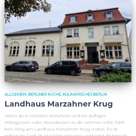
ALLGEMEIN
BERLINER KÜCHE
KULINARISCHES BERLIN
Landhaus Marzahner Krug
Wenn du in Marzahn einkehren und ein duftiges
Mittagessen oder Abendessen zu dir nehmen willst, führt
kein Weg am Landhaus Marzahner Krug vorbei. Es ist
mitten im Dorf Alt-Marzahn gelegen und bietet dir typisch