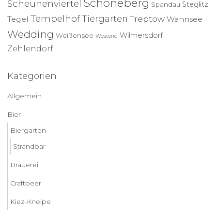
Schöneberg
Scheunenviertel
Steglitz
Spandau
Tempelhof
Tiergarten
Treptow
Tegel
Wannsee
Wedding
Wilmersdorf
Weißensee
Westend
Zehlendorf
Kategorien
Allgemein
Bier
Biergarten
Strandbar
Brauerei
Craftbeer
Kiez-Kneipe