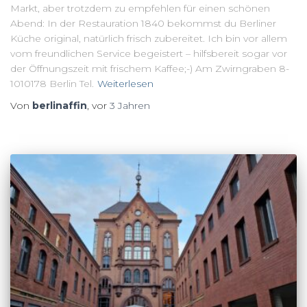
Markt, aber trotzdem zu empfehlen für einen schönen
Abend: In der Restauration 1840 bekommst du Berliner
Küche original, natürlich frisch zubereitet. Ich bin vor allem
vom freundlichen Service begeistert – hilfsbereit sogar vor
der Öffnungszeit mit frischem Kaffee;-) Am Zwirngraben 8-
1010178 Berlin Tel.
Weiterlesen
Von
berlinaffin
, vor
3 Jahren