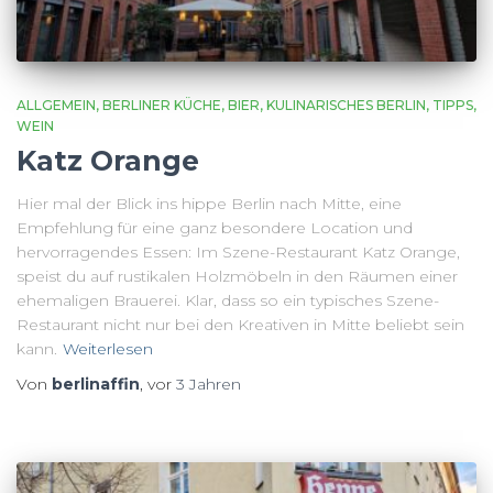
ALLGEMEIN
BERLINER KÜCHE
BIER
KULINARISCHES BERLIN
TIPPS
WEIN
Katz Orange
Hier mal der Blick ins hippe Berlin nach Mitte, eine
Empfehlung für eine ganz besondere Location und
hervorragendes Essen: Im Szene-Restaurant Katz Orange,
speist du auf rustikalen Holzmöbeln in den Räumen einer
ehemaligen Brauerei. Klar, dass so ein typisches Szene-
Restaurant nicht nur bei den Kreativen in Mitte beliebt sein
kann.
Weiterlesen
Von
berlinaffin
, vor
3 Jahren