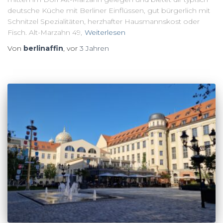
deutsche Küche mit Berliner Einflüssen, gut bürgerlich mit
Schnitzel Spezialitäten, herzhafter Hausmannskost oder
Fisch. Alt-Marzahn 49,
Weiterlesen
Von
berlinaffin
, vor
3 Jahren