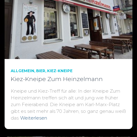
ALLGEMEIN
BIER
KIEZ-KNEIPE
Kiez-Kneipe Zum Heinzelmann
Kneipe und Kiez-Treff für alle: In der Kneipe Zum
Heinzelmann treffen sich alt und jung wie früher
zum Feierabend. Die Kneipe am Karl-Marx-Platz
gibt es seit mehr als 70 Jahren, so ganz genau weiß
das
Weiterlesen