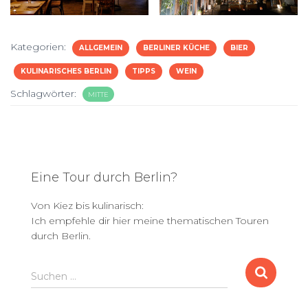
Kategorien:
ALLGEMEIN
BERLINER KÜCHE
BIER
KULINARISCHES BERLIN
TIPPS
WEIN
Schlagwörter:
MITTE
Eine Tour durch Berlin?
Von Kiez bis kulinarisch:
Ich empfehle dir hier meine thematischen Touren
durch Berlin.
S
Suchen …
u
c