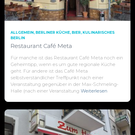
ALLGEMEIN
BERLINER KÜCHE
BIER
KULINARISCHES
BERLIN
Restaurant Café Meta
Für manche ist das Restaurant Café Meta noch ein
Geheimtipp, wenn es um gute regionale Küche
geht. Für andere ist das Café Meta
selbstverständlicher Treffpunkt nach einer
Veranstaltung gegenüber in der Max-Schmeling-
Halle (nach einer Veranstaltung
Weiterlesen