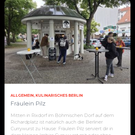
ALLGEMEIN
KULINARISCHES BERLIN
Fräulein Pilz
Mitten in Rixdorf im Böhmischen Dorf auf dem
Richardplatz ist natürlich auch die Berliner
Currywurst zu Hause: Fräulein Pilz serviert dir in