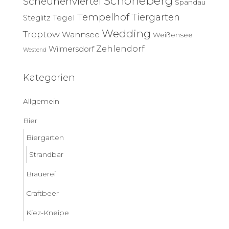
Schöneberg
Scheunenviertel
Spandau
Tempelhof
Tiergarten
Tegel
Steglitz
Wedding
Treptow
Wannsee
Weißensee
Zehlendorf
Wilmersdorf
Westend
Kategorien
Allgemein
Bier
Biergarten
Strandbar
Brauerei
Craftbeer
Kiez-Kneipe