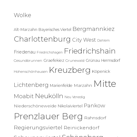
h
e
Wolke
n
n
Bergmannkiez
Alt-Marzahn
Bayerisches Viertel
a
c
Charlottenburg
City West
Dahlem
h
Friedrichshain
:
Friedenau
Friedrichshagen
Graefekiez
Grünau
Hermsdorf
Gesundbrunnen
Grunewald
Kreuzberg
Köpenick
Hohenschönhausen
Mitte
Lichtenberg
Marzahn
Marienfelde
Neukölln
Moabit
Neu Venedig
Pankow
Niederschöneweide
Nikolaiviertel
Prenzlauer Berg
Rahnsdorf
Regierungsviertel
Reinickendorf