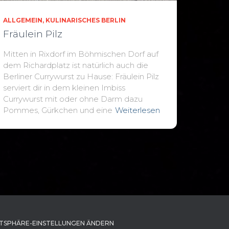
ALLGEMEIN
KULINARISCHES BERLIN
Fräulein Pilz
Mitten in Rixdorf im Böhmischen Dorf auf
dem Richardplatz ist natürlich auch die
Berliner Currywurst zu Hause: Fräulein Pilz
serviert dir in dem kleinen Imbiss
Currywurst mit oder ohne Darm dazu
Pommes, Gürkchen und eine
Weiterlesen
TSPHÄRE-EINSTELLUNGEN ÄNDERN