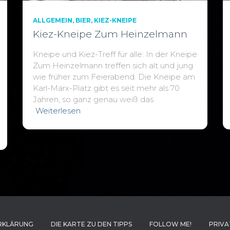
ALLGEMEIN
BIER
KIEZ-KNEIPE
Kiez-Kneipe Zum Heinzelmann
Kneipe und Kiez-Treff für alle: In der Kneipe
Zum Heinzelmann treffen sich alt und jung
wie früher zum Feierabend. Die Kneipe am
Karl-Marx-Platz gibt es seit mehr als 70
Jahren, so ganz genau weiß das
Weiterlesen
RKLÄRUNG
DIE KARTE ZU DEN TIPPS
FOLLOW ME!
PRIVA