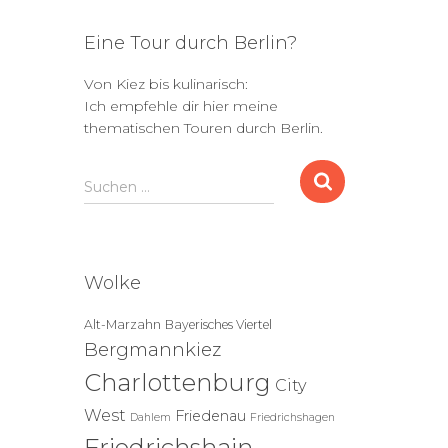
Eine Tour durch Berlin?
Von Kiez bis kulinarisch:
Ich empfehle dir hier meine
thematischen Touren durch Berlin.
S
Suchen …
u
c
h
e
Wolke
n
n
Alt-Marzahn
Bayerisches Viertel
a
Bergmannkiez
c
h
Charlottenburg
City
:
West
Friedenau
Dahlem
Friedrichshagen
Friedrichshain