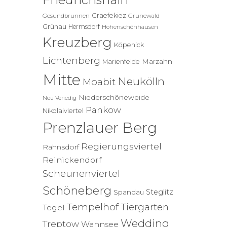
Graefekiez
Gesundbrunnen
Grunewald
Grünau
Hermsdorf
Hohenschönhausen
Kreuzberg
Köpenick
Lichtenberg
Marzahn
Marienfelde
Mitte
Neukölln
Moabit
Niederschöneweide
Neu Venedig
Pankow
Nikolaiviertel
Prenzlauer Berg
Regierungsviertel
Rahnsdorf
Reinickendorf
Scheunenviertel
Schöneberg
Steglitz
Spandau
Tempelhof
Tiergarten
Tegel
Wedding
Treptow
Wannsee