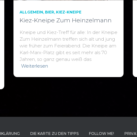
ALLGEMEIN
BIER
KIEZ-KNEIPE
Kiez-Kneipe Zum Heinzelmann
Kneipe und Kiez-Treff für alle: In der Kneipe
Zum Heinzelmann treffen sich alt und jung
wie früher zum Feierabend. Die Kneipe am
Karl-Marx-Platz gibt es seit mehr als 70
Jahren, so ganz genau weiß das
Weiterlesen
RKLÄRUNG
DIE KARTE ZU DEN TIPPS
FOLLOW ME!
PRIVA