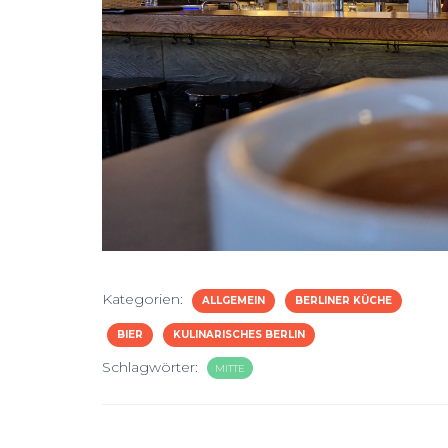
Kategorien:
ALLGEMEIN
BERLINER KÜCHE
BIER
KULINARISCHES BERLIN
Schlagwörter:
MITTE