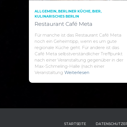
ALLGEMEIN
BERLINER KÜCHE
BIER
KULINARISCHES BERLIN
Restaurant Café Meta
Für manche ist das Restaurant Café Meta
noch ein Geheimtipp, wenn es um gute
regionale Küche geht. Für andere ist das
Café Meta selbstverständlicher Treffpunkt
nach einer Veranstaltung gegenüber in der
Max-Schmeling-Halle (nach einer
Veranstaltung
Weiterlesen
STARTSEITE
DATENSCHUTZE