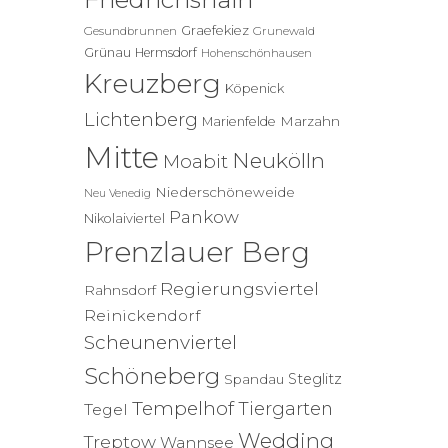
Graefekiez
Gesundbrunnen
Grunewald
Grünau
Hermsdorf
Hohenschönhausen
Kreuzberg
Köpenick
Lichtenberg
Marzahn
Marienfelde
Mitte
Neukölln
Moabit
Niederschöneweide
Neu Venedig
Pankow
Nikolaiviertel
Prenzlauer Berg
Regierungsviertel
Rahnsdorf
Reinickendorf
Scheunenviertel
Schöneberg
Steglitz
Spandau
Tempelhof
Tiergarten
Tegel
Wedding
Treptow
Wannsee