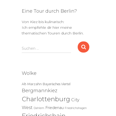
Eine Tour durch Berlin?
Von Kiez bis kulinarisch:
Ich empfehle dir hier meine
thematischen Touren durch Berlin.
S
Suchen …
u
c
h
e
Wolke
n
n
Alt-Marzahn
Bayerisches Viertel
a
Bergmannkiez
c
h
Charlottenburg
City
:
West
Friedenau
Dahlem
Friedrichshagen
Friedrichshain