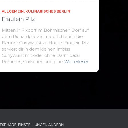
ALLGEMEIN
KULINARISCHES BERLIN
Fräulein Pilz
Mitten in Rixdorf im Böhmischen Dorf auf
dem Richardplatz ist natürlich auch die
Berliner Currywurst zu Hause: Fräulein Pilz
serviert dir in dem kleinen Imbiss
Currywurst mit oder ohne Darm dazu
Pommes, Gürkchen und eine
Weiterlesen
TSPHÄRE-EINSTELLUNGEN ÄNDERN