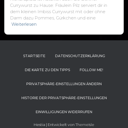
Currywurst zu Hause: Fräulein Pilz serviert dir in
dem kleinen Imbiss Currywurst mit oder ohne
Darm dazu Pommes, Gürkchen und eine
Weiterlesen
STARTSEITE
DATENSCHUTZERKLÄRUNG
DIE KARTE ZU DEN TIPPS
FOLLOW ME!
PRIVATSPHÄRE-EINSTELLUNGEN ÄNDERN
HISTORIE DER PRIVATSPHÄRE-EINSTELLUNGEN
EINWILLIGUNGEN WIDERRUFEN
Hestia | Entwickelt von
ThemeIsle