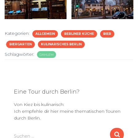
Kategorien:
ALLGEMEIN
BERLINER KÜCHE
BIER
BIERGARTEN
KULINARISCHES BERLIN
Schlagwörter:
DAHLEM
Eine Tour durch Berlin?
Von Kiez bis kulinarisch:
Ich empfehle dir hier meine thematischen Touren
durch Berlin.
S
Suchen …