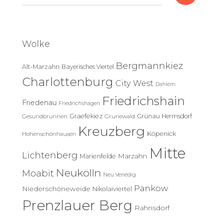
u
c
h
e
Wolke
n
n
Bergmannkiez
Alt-Marzahn
Bayerisches Viertel
a
c
Charlottenburg
City West
Dahlem
h
Friedrichshain
:
Friedenau
Friedrichshagen
Graefekiez
Grünau
Hermsdorf
Gesundbrunnen
Grunewald
Kreuzberg
Köpenick
Hohenschönhausen
Mitte
Lichtenberg
Marzahn
Marienfelde
Neukölln
Moabit
Neu Venedig
Pankow
Niederschöneweide
Nikolaiviertel
Prenzlauer Berg
Rahnsdorf