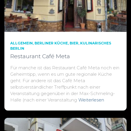
ALLGEMEIN
BERLINER KÜCHE
BIER
KULINARISCHES
BERLIN
Restaurant Café Meta
Für manche ist das Restaurant Café Meta noch ein
Geheimtipp, wenn es um gute regionale Küche
geht. Für andere ist das Café Meta
selbstverständlicher Treffpunkt nach einer
Veranstaltung gegenüber in der Max-Schmeling-
Halle (nach einer Veranstaltung
Weiterlesen