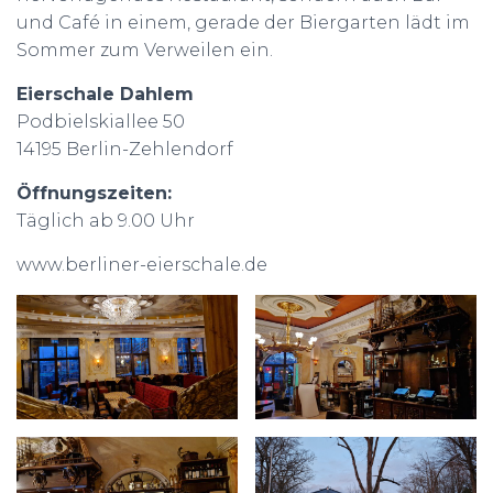
und Café in einem, gerade der Biergarten lädt im
Sommer zum Verweilen ein.
Eierschale Dahlem
Podbielskiallee 50
14195 Berlin-Zehlendorf
Öffnungszeiten:
Täglich ab 9.00 Uhr
www.berliner-eierschale.de