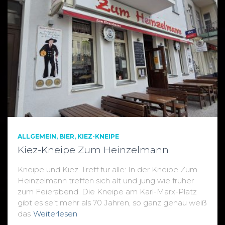
ALLGEMEIN
BIER
KIEZ-KNEIPE
Kiez-Kneipe Zum Heinzelmann
Kneipe und Kiez-Treff für alle: In der Kneipe Zum
Heinzelmann treffen sich alt und jung wie früher
zum Feierabend. Die Kneipe am Karl-Marx-Platz
gibt es seit mehr als 70 Jahren, so ganz genau weiß
das
Weiterlesen