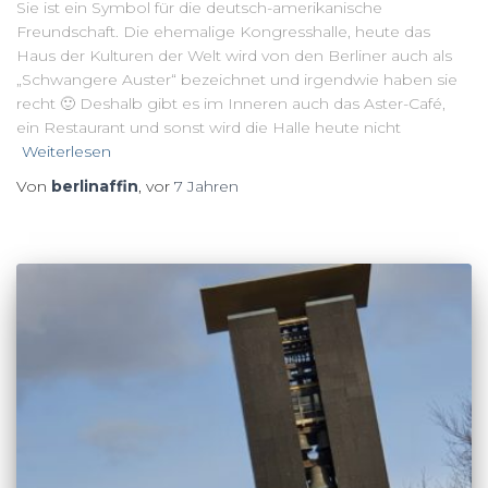
Sie ist ein Symbol für die deutsch-amerikanische
Freundschaft. Die ehemalige Kongresshalle, heute das
Haus der Kulturen der Welt wird von den Berliner auch als
„Schwangere Auster“ bezeichnet und irgendwie haben sie
recht 🙂 Deshalb gibt es im Inneren auch das Aster-Café,
ein Restaurant und sonst wird die Halle heute nicht
Weiterlesen
Von
berlinaffin
, vor
7 Jahren