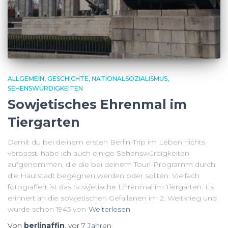
ALLGEMEIN
GESCHICHTE
NATIONALSOZIALISMUS
SEHENSWÜRDIGKEITEN
Sowjetisches Ehrenmal im
Tiergarten
Damit du bei deinem ersten Berlin-Trip im Leben nichts
verpasst, habe ich auch einige Sehenswürdigkeiten
aufgenommen, die die bei deinem Touri-Programm durch
die Hautstadt begegnen werden oder sollten. Vielfach
fotografiert ist das Sowjetische Ehrenmal im Tiergarten. Es
erinnert an die sowjetischen Gefallenen im 2. Weltkrieg und
wurde schon 1945 von
Weiterlesen
Von
berlinaffin
, vor
7 Jahren