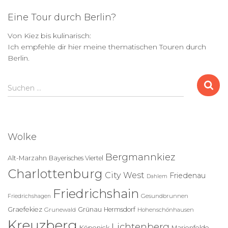
der
Eine Tour durch Berlin?
Beiträge
Von Kiez bis kulinarisch:
Ich empfehle dir hier meine thematischen Touren durch
Berlin.
S
Suchen …
u
c
h
e
Wolke
n
n
Bergmannkiez
Alt-Marzahn
Bayerisches Viertel
a
Charlottenburg
c
City West
Friedenau
Dahlem
h
Friedrichshain
:
Gesundbrunnen
Friedrichshagen
Graefekiez
Grünau
Hermsdorf
Grunewald
Hohenschönhausen
Kreuzberg
Lichtenberg
Köpenick
Marienfelde