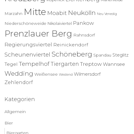
Mitte
Neukölln
Moabit
Marzahn
Neu Venedig
Pankow
Niederschöneweide
Nikolaiviertel
Prenzlauer Berg
Rahnsdorf
Regierungsviertel
Reinickendorf
Schöneberg
Scheunenviertel
Steglitz
Spandau
Tempelhof
Tiergarten
Treptow
Tegel
Wannsee
Wedding
Wilmersdorf
Weißensee
Westend
Zehlendorf
Kategorien
Allgemein
Bier
Biergarten