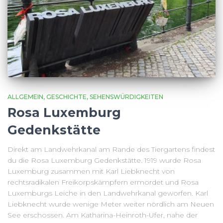
ALLGEMEIN
GESCHICHTE
SEHENSWÜRDIGKEITEN
Rosa Luxemburg
Gedenkstätte
Direkt am Landwehrkanal am Rande des Tiergartens findest
du die Rosa Luxemburg Gedenkstätte. 1919 wurde Rosa
Luxemburg zusammen mit Karl Liebknecht von
rechtsradikalen Freikorpskämpfern ermordet und Rosa
Luxemburgs Leiche in den Landwehrkanal geworfen. Karl
Liebknecht wurde wenige Meter weiter nördlich am Neuen
See erschossen. Am Katharina-Heinroth-Ufer, nahe der