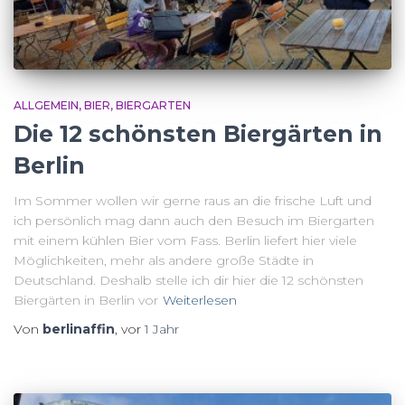
ALLGEMEIN
BIER
BIERGARTEN
Die 12 schönsten Biergärten in
Berlin
Im Sommer wollen wir gerne raus an die frische Luft und
ich persönlich mag dann auch den Besuch im Biergarten
mit einem kühlen Bier vom Fass. Berlin liefert hier viele
Möglichkeiten, mehr als andere große Städte in
Deutschland. Deshalb stelle ich dir hier die 12 schönsten
Biergärten in Berlin vor
Weiterlesen
Von
berlinaffin
, vor
1 Jahr