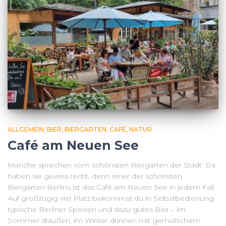
ALLGEMEIN
BIER
BIERGARTEN
CAFÉ
NATUR
Café am Neuen See
Manche sprechen vom schönsten Biergarten der Stadt: Da
haben sie gewiss recht, denn einer der schönsten
Biergärten Berlins ist das Café am Neuen See in jedem Fall.
Auf großzügig viel Platz bekommst du in Selbstbedienung
typische Berliner Speisen und dazu gutes Bier – im
Sommer draußen, im Winter drinnen mit gemütlichem