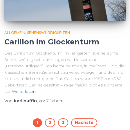
ALLGEMEIN
SEHENSWÜRDIGKEITEN
Carillon im Glockenturm
Das Carillon im Glockenturm im Tiergarten ist eine echte
Sehenswürdigkeit, oder sagen wir besser eine
„Hörenswürdigkeit“. Ich bemühe mich, in meinem Blog die
klassischen Berlin-Ziele nicht zu verschweigen und deshalb
ist es natürlich mit dabei. Das Carillon wurde 1987 zum 750.
Geburtstag Berlins gestiftet – regelmäßig gibt es Konzerte
auf
Weiterlesen
Von
berlinaffin
, vor
7 Jahren
Seitennummerierung
1
2
3
Nächste