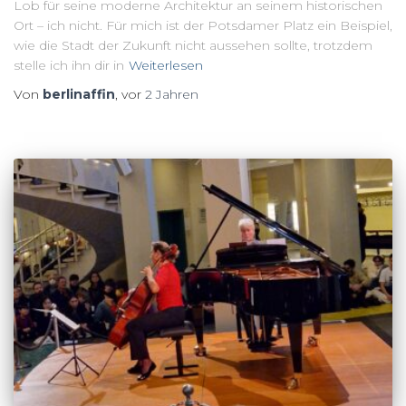
Lob für seine moderne Architektur an seinem historischen
Ort – ich nicht. Für mich ist der Potsdamer Platz ein Beispiel,
wie die Stadt der Zukunft nicht aussehen sollte, trotzdem
stelle ich ihn dir in
Weiterlesen
Von
berlinaffin
, vor
2 Jahren