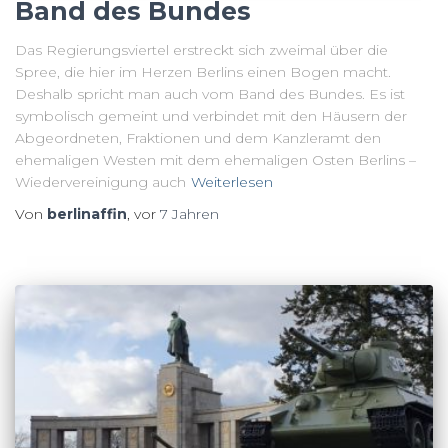
Band des Bundes
Das Regierungsviertel erstreckt sich zweimal über die
Spree, die hier im Herzen Berlins einen Bogen macht.
Deshalb spricht man auch vom Band des Bundes. Es ist
symbolisch gemeint und verbindet mit den Häusern der
Abgeordneten, Fraktionen und dem Kanzleramt den
ehemaligen Westen mit dem ehemaligen Osten Berlins –
Wiedervereinigung auch
Weiterlesen
Von
berlinaffin
, vor
7 Jahren