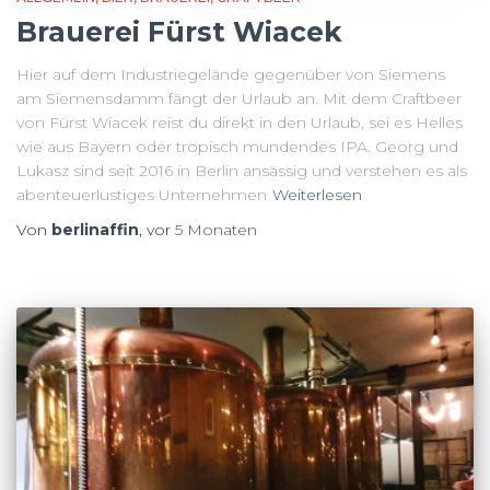
Brauerei Fürst Wiacek
Hier auf dem Industriegelände gegenüber von Siemens
am Siemensdamm fängt der Urlaub an. Mit dem Craftbeer
von Fürst Wiacek reist du direkt in den Urlaub, sei es Helles
wie aus Bayern oder tropisch mundendes IPA. Georg und
Lukasz sind seit 2016 in Berlin ansässig und verstehen es als
abenteuerlustiges Unternehmen
Weiterlesen
Von
berlinaffin
, vor
5 Monaten