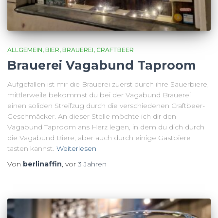
ALLGEMEIN
BIER
BRAUEREI
CRAFTBEER
Brauerei Vagabund Taproom
Aufgefallen ist mir die Brauerei zuerst durch ihre Sauerbiere,
mittlerweile bekommst du bei der Vagabund Brauerei
einen soliden Streifzug durch die verschiedenen Craftbeer-
Geschmäcker. An dieser Stelle möchte ich dir den
Vagabund Taproom ans Herz legen, in dem du dich durch
die Vagabund Biere, aber auch durch einige Gastbiere
tasten kannst.
Weiterlesen
Von
berlinaffin
, vor
3 Jahren