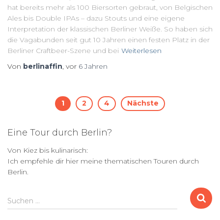
hat bereits mehr als 100 Biersorten gebraut, von Belgischen
Ales bis Double IPAs – dazu Stouts und eine eigene
Interpretation der klassischen Berliner Weiße. So haben sich
die Vagabunden seit gut 10 Jahren einen festen Platz in der
Berliner Craftbeer-Szene und bei
Weiterlesen
Von
berlinaffin
, vor
6 Jahren
Seitennummerierung
1
2
4
Nächste
der
Eine Tour durch Berlin?
Beiträge
Von Kiez bis kulinarisch:
Ich empfehle dir hier meine thematischen Touren durch
Berlin.
S
Suchen …
u
c