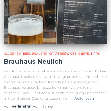
ALLGEMEIN
BIER
BRAUEREI
CRAFTBEER
KIEZ-KNEIPE
TIPPS
Brauhaus Neulich
Ein Highlight im aufstrebenden Schillerkiez in Neukölln: Das
Brauhaus Neulich. Das Neulich Original und das Neulich Hell
solltest du immer auf der Karte finden, alle im eigenen
Brauhaus hergestellt – dazu kommen weitere feine
saisonale Biere. Der Laden ist noch relativ jung und arbeitet
mit der Berliner Clubkultur zusammen –
Weiterlesen
Von
berlinaffin
, vor
4 Jahren