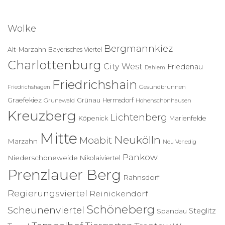
h
e
Wolke
n
n
Bergmannkiez
Alt-Marzahn
Bayerisches Viertel
a
Charlottenburg
c
City West
Friedenau
Dahlem
h
Friedrichshain
:
Gesundbrunnen
Friedrichshagen
Graefekiez
Grünau
Hermsdorf
Grunewald
Hohenschönhausen
Kreuzberg
Lichtenberg
Köpenick
Marienfelde
Mitte
Neukölln
Moabit
Marzahn
Neu Venedig
Pankow
Niederschöneweide
Nikolaiviertel
Prenzlauer Berg
Rahnsdorf
Regierungsviertel
Reinickendorf
Schöneberg
Scheunenviertel
Steglitz
Spandau