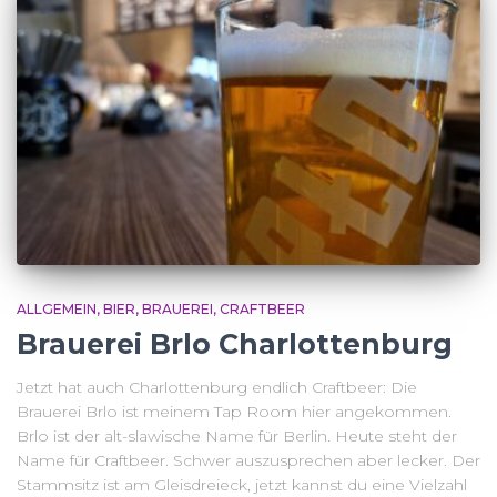
ALLGEMEIN
BIER
BRAUEREI
CRAFTBEER
Brauerei Brlo Charlottenburg
Jetzt hat auch Charlottenburg endlich Craftbeer: Die
Brauerei Brlo ist meinem Tap Room hier angekommen.
Brlo ist der alt-slawische Name für Berlin. Heute steht der
Name für Craftbeer. Schwer auszusprechen aber lecker. Der
Stammsitz ist am Gleisdreieck, jetzt kannst du eine Vielzahl