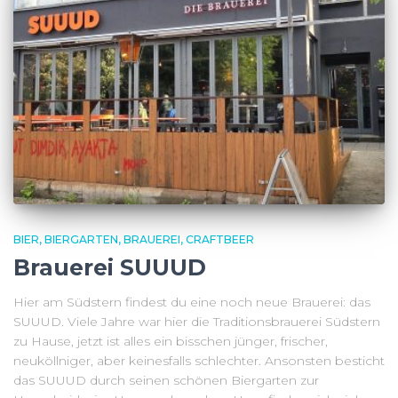
BIER
BIERGARTEN
BRAUEREI
CRAFTBEER
Brauerei SUUUD
Hier am Südstern findest du eine noch neue Brauerei: das
SUUUD. Viele Jahre war hier die Traditionsbrauerei Südstern
zu Hause, jetzt ist alles ein bisschen jünger, frischer,
neuköllniger, aber keinesfalls schlechter. Ansonsten besticht
das SUUUD durch seinen schönen Biergarten zur