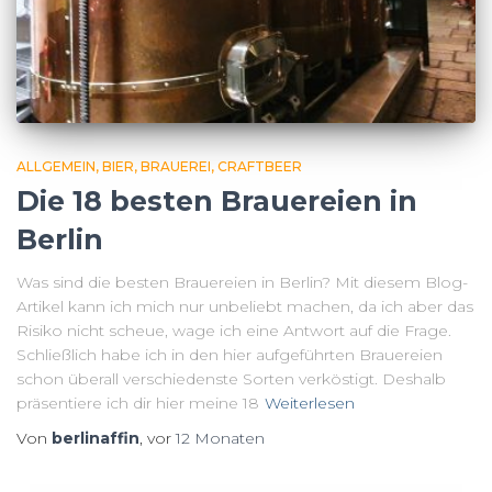
ALLGEMEIN
BIER
BRAUEREI
CRAFTBEER
Die 18 besten Brauereien in
Berlin
Was sind die besten Brauereien in Berlin? Mit diesem Blog-
Artikel kann ich mich nur unbeliebt machen, da ich aber das
Risiko nicht scheue, wage ich eine Antwort auf die Frage.
Schließlich habe ich in den hier aufgeführten Brauereien
schon überall verschiedenste Sorten verköstigt. Deshalb
präsentiere ich dir hier meine 18
Weiterlesen
Von
berlinaffin
, vor
12 Monaten