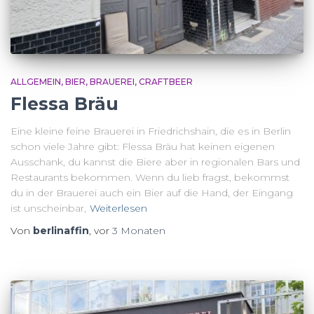
ALLGEMEIN
BIER
BRAUEREI
CRAFTBEER
Flessa Bräu
Eine kleine feine Brauerei in Friedrichshain, die es in Berlin
schon viele Jahre gibt: Flessa Bräu hat keinen eigenen
Ausschank, du kannst die Biere aber in regionalen Bars und
Restaurants bekommen. Wenn du lieb fragst, bekommst
du in der Brauerei auch ein Bier auf die Hand, der Eingang
ist unscheinbar,
Weiterlesen
Von
berlinaffin
, vor
3 Monaten