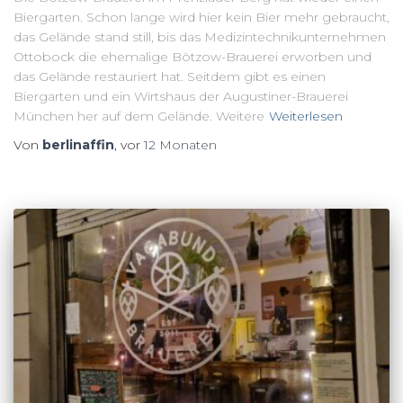
Biergarten. Schon lange wird hier kein Bier mehr gebraucht,
das Gelände stand still, bis das Medizintechnikunternehmen
Ottobock die ehemalige Bötzow-Brauerei erworben und
das Gelände restauriert hat. Seitdem gibt es einen
Biergarten und ein Wirtshaus der Augustiner-Brauerei
München her auf dem Gelände. Weitere
Weiterlesen
Von
berlinaffin
, vor
12 Monaten