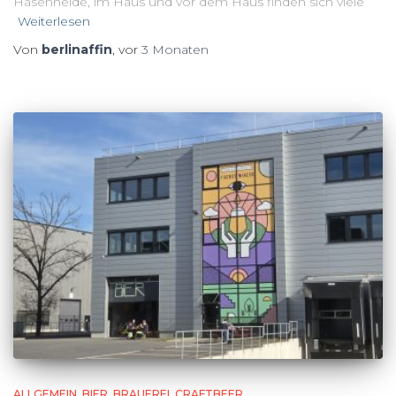
Hasenheide, im Haus und vor dem Haus finden sich viele
Weiterlesen
Von
berlinaffin
, vor
3 Monaten
ALLGEMEIN
BIER
BRAUEREI
CRAFTBEER