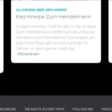
ALLGEMEIN
BIER
KIEZ-KNEIPE
Kiez-Kneipe Zum Heinzelmann
Kneipe und Kiez-Treff für alle: In der Kneipe
Zum Heinzelmann treffen sich alt und jung
wie früher zum Feierabend. Die Kneipe am
Karl-Marx-Platz gibt es seit mehr als 70
Jahren, so ganz genau weiß das
Weiterlesen
RKLÄRUNG
DIE KARTE ZU DEN TIPPS
FOLLOW ME!
PRIVA