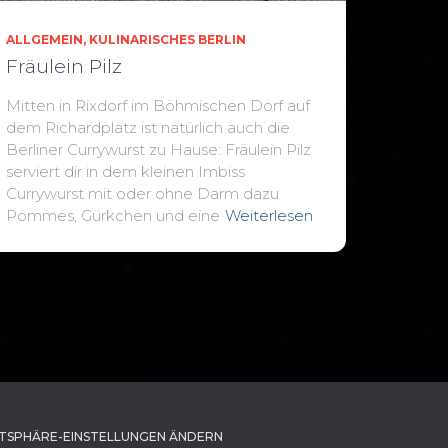
ALLGEMEIN
KULINARISCHES BERLIN
Fräulein Pilz
Mitten in Rixdorf im Böhmischen Dorf auf
dem Richardplatz ist natürlich auch die
Berliner Currywurst zu Hause: Fräulein Pilz
serviert dir in dem kleinen Imbiss
Currywurst mit oder ohne Darm dazu
Pommes, Gürkchen und eine
Weiterlesen
TSPHÄRE-EINSTELLUNGEN ÄNDERN