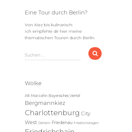
Eine Tour durch Berlin?
Von Kiez bis kulinarisch:
Ich empfehle dir hier meine
thematischen Touren durch Berlin.
S
Suchen …
u
c
h
e
Wolke
n
n
Alt-Marzahn
Bayerisches Viertel
a
Bergmannkiez
c
h
Charlottenburg
City
:
West
Friedenau
Dahlem
Friedrichshagen
Friedrichshain