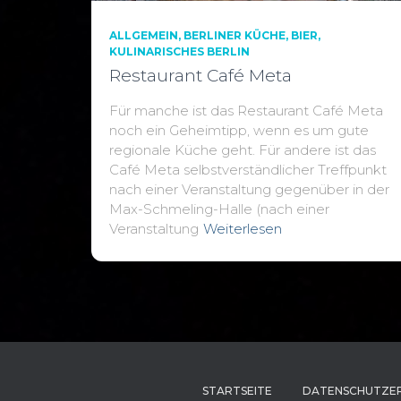
ALLGEMEIN
BERLINER KÜCHE
BIER
KULINARISCHES BERLIN
Restaurant Café Meta
Für manche ist das Restaurant Café Meta
noch ein Geheimtipp, wenn es um gute
regionale Küche geht. Für andere ist das
Café Meta selbstverständlicher Treffpunkt
nach einer Veranstaltung gegenüber in der
Max-Schmeling-Halle (nach einer
Veranstaltung
Weiterlesen
STARTSEITE
DATENSCHUTZE