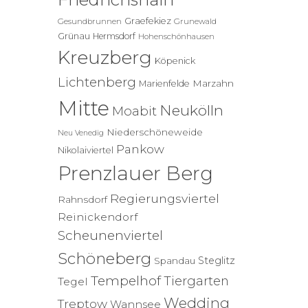
Graefekiez
Gesundbrunnen
Grunewald
Grünau
Hermsdorf
Hohenschönhausen
Kreuzberg
Köpenick
Lichtenberg
Marzahn
Marienfelde
Mitte
Neukölln
Moabit
Niederschöneweide
Neu Venedig
Pankow
Nikolaiviertel
Prenzlauer Berg
Regierungsviertel
Rahnsdorf
Reinickendorf
Scheunenviertel
Schöneberg
Steglitz
Spandau
Tempelhof
Tiergarten
Tegel
Wedding
Treptow
Wannsee