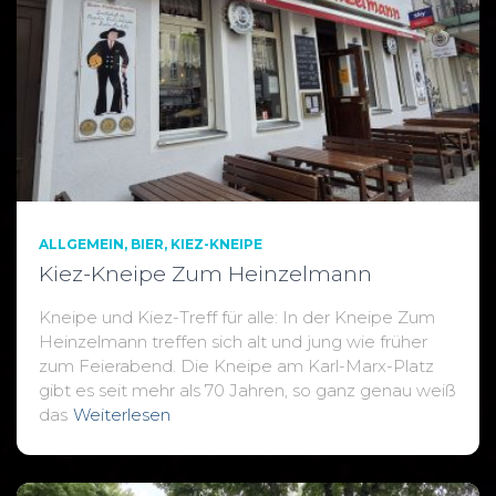
ALLGEMEIN
BIER
KIEZ-KNEIPE
Kiez-Kneipe Zum Heinzelmann
Kneipe und Kiez-Treff für alle: In der Kneipe Zum
Heinzelmann treffen sich alt und jung wie früher
zum Feierabend. Die Kneipe am Karl-Marx-Platz
gibt es seit mehr als 70 Jahren, so ganz genau weiß
das
Weiterlesen