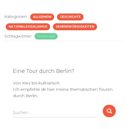
Kategorien:
ALLGEMEIN
GESCHICHTE
NATIONALSOZIALISMUS
SEHENSWÜRDIGKEITEN
Schlagwörter:
TEMPELHOF
Eine Tour durch Berlin?
Von Kiez bis kulinarisch:
Ich empfehle dir hier meine thematischen Touren
durch Berlin.
S
Suchen …
u
c