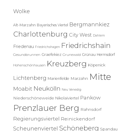
h
e
Wolke
n
n
Bergmannkiez
Alt-Marzahn
Bayerisches Viertel
a
c
Charlottenburg
City West
Dahlem
h
Friedrichshain
:
Friedenau
Friedrichshagen
Graefekiez
Grünau
Hermsdorf
Gesundbrunnen
Grunewald
Kreuzberg
Köpenick
Hohenschönhausen
Mitte
Lichtenberg
Marzahn
Marienfelde
Neukölln
Moabit
Neu Venedig
Pankow
Niederschöneweide
Nikolaiviertel
Prenzlauer Berg
Rahnsdorf
Regierungsviertel
Reinickendorf
Schöneberg
Scheunenviertel
Spandau