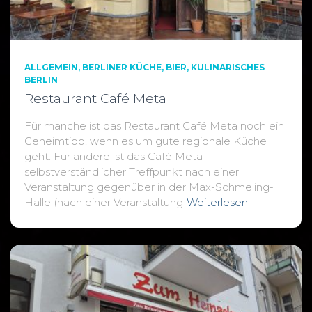
ALLGEMEIN
BERLINER KÜCHE
BIER
KULINARISCHES
BERLIN
Restaurant Café Meta
Für manche ist das Restaurant Café Meta noch ein
Geheimtipp, wenn es um gute regionale Küche
geht. Für andere ist das Café Meta
selbstverständlicher Treffpunkt nach einer
Veranstaltung gegenüber in der Max-Schmeling-
Halle (nach einer Veranstaltung
Weiterlesen