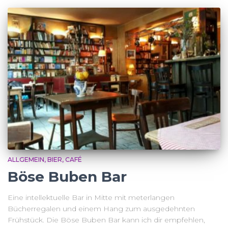
ALLGEMEIN
BIER
CAFÉ
Böse Buben Bar
Eine intellektuelle Bar in Mitte mit meterlangen
Bücherregalen und einem Hang zum ausgedehnten
Frühstück. Die Böse Buben Bar kann ich dir empfehlen,