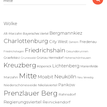
u
c
h
e
Wolke
n
n
Bergmannkiez
Alt-Marzahn
Bayerisches Viertel
a
Charlottenburg
c
City West
Friedenau
Dahlem
h
Friedrichshain
:
Gesundbrunnen
Friedrichshagen
Graefekiez
Grünau
Hermsdorf
Grunewald
Hohenschönhausen
Kreuzberg
Lichtenberg
Köpenick
Marienfelde
Mitte
Neukölln
Moabit
Marzahn
Neu Venedig
Pankow
Niederschöneweide
Nikolaiviertel
Prenzlauer Berg
Rahnsdorf
Regierungsviertel
Reinickendorf