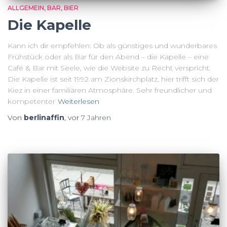
ALLGEMEIN
BAR
BIER
Die Kapelle
Kann ich dir empfehlen: Ob als günstiges und wunderbares
Frühstück oder als Bar für den Abend – die Kapelle – eine
Café & Bar mit Seele, wie die Website zu Recht verspricht.
Die Kapelle ist seit 1992 am Zionskirchplatz, hier trifft sich der
Kiez in einer familiären Atmosphäre. Sehr freundlicher und
kompetenter
Weiterlesen
Von
berlinaffin
, vor
7 Jahren