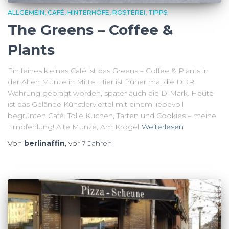
ALLGEMEIN
CAFÉ
HINTERHÖFE
RÖSTEREI
TIPPS
The Greens – Coffee &
Plants
Ein feines kleines Café ist das Greens – Coffee & Plants in
der Alten Münze in Mitte. Hier ist früher mal die DDR
Währung geprägt worden, später auch die D-Mark. Heute
ist das Gelände Künstlerviertel mit einem liebevoll
begrünten Café. Tolle Kuchen, Tarten und Cookies – meine
Empfehlung! Alte Münze, Am Krögel
Weiterlesen
Von
berlinaffin
, vor
7 Jahren