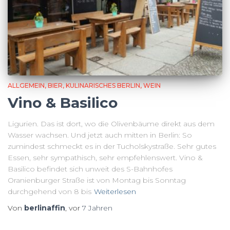
ALLGEMEIN
BIER
KULINARISCHES BERLIN
WEIN
Vino & Basilico
Ligurien. Das ist dort, wo die Olivenbäume direkt aus dem
Wasser wachsen. Und jetzt auch mitten in Berlin: So
zumindest schmeckt es in der Tucholskystraße. Sehr gutes
Essen, sehr sympathisch, sehr empfehlenswert. Vino &
Basilico befindet sich unweit des S-Bahnhofes
Oranienburger Straße ist von Montag bis Sonntag
durchgehend von 8 bis
Weiterlesen
Von
berlinaffin
, vor
7 Jahren