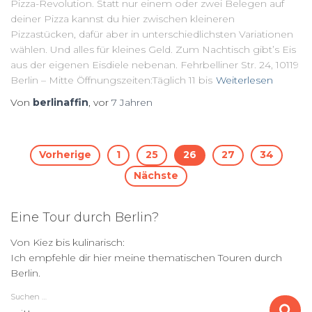
Pizza-Revolution. Statt nur einem oder zwei Belegen auf
deiner Pizza kannst du hier zwischen kleineren
Pizzastücken, dafür aber in unterschiedlichsten Variationen
wählen. Und alles für kleines Geld. Zum Nachtisch gibt’s Eis
aus der eigenen Eisdiele nebenan. Fehrbelliner Str. 24, 10119
Berlin – Mitte Öffnungszeiten:Täglich 11 bis
Weiterlesen
Von
berlinaffin
, vor
7 Jahren
Seitennummerierung
Vorherige
1
25
26
27
34
Nächste
der
Eine Tour durch Berlin?
Beiträge
Von Kiez bis kulinarisch:
Ich empfehle dir hier meine thematischen Touren durch
Berlin.
Suchen …
S