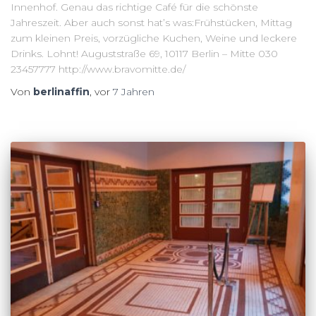
Innenhof. Genau das richtige Café für die schönste
Jahreszeit. Aber auch sonst hat’s was:Frühstücken, Mittag
zum kleinen Preis, vorzügliche Kuchen, Weine und leckere
Drinks. Lohnt! Auguststraße 69, 10117 Berlin – Mitte 030
23457777 http://www.bravomitte.de/
Von
berlinaffin
, vor
7 Jahren