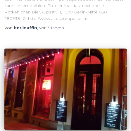
kann ich empfehlen. Probier mal das traditionelle
Rotkehlchen Bier. Gipsstr. 11, 10119 Berlin-Mitte 030
28093840 http://www.alteseuropa.com/
Von
berlinaffin
, vor
7 Jahren