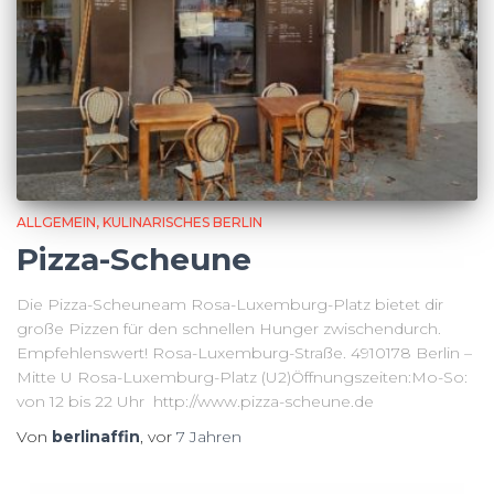
ALLGEMEIN
KULINARISCHES BERLIN
Pizza-Scheune
Die Pizza-Scheuneam Rosa-Luxemburg-Platz bietet dir
große Pizzen für den schnellen Hunger zwischendurch.
Empfehlenswert! Rosa-Luxemburg-Straße. 4910178 Berlin –
Mitte U Rosa-Luxemburg-Platz (U2)Öffnungszeiten:Mo-So:
von 12 bis 22 Uhr http://www.pizza-scheune.de
Von
berlinaffin
, vor
7 Jahren