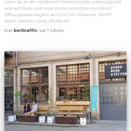
wenn du an der nördlichen Friedrichstraße unterwegs bist
und auf Touris und teure Preise verzichten möchtest.
Öffnungszeitentäglich ab 10.00 Uhr Marienstr. 1810117
Berlin–MitteTel.: (030) 275 969 09
Von
berlinaffin
, vor
7 Jahren