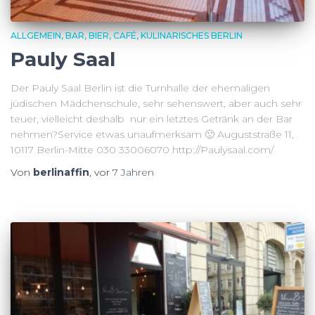
ALLGEMEIN
BAR
BIER
CAFÉ
KULINARISCHES BERLIN
Pauly Saal
Der Pauly Saal Berlin ist die Turnhalle der ehemaligen
jüdischen Mädchenschule, sehr sehenswert, aber auch sehr
teuer, vielleicht deshalb nur ein letztes Getränk an der Bar
nehmen?Service etwas unaufmerksam 🙁 Auguststraße 11,
10117 Berlin-Mitte 030 33006070 http://Paulysaal.com/
Von
berlinaffin
, vor
7 Jahren