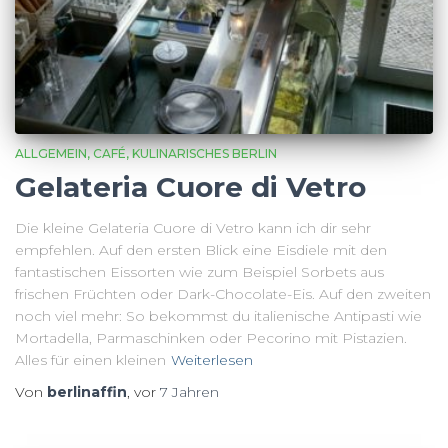
ALLGEMEIN
CAFÉ
KULINARISCHES BERLIN
Gelateria Cuore di Vetro
Die kleine Gelateria Cuore di Vetro kann ich dir sehr
empfehlen. Auf den ersten Blick eine Eisdiele mit den
fantastischen Eissorten wie zum Beispiel Sorbets aus
frischen Früchten oder Dark-Chocolate-Eis. Auf den zweiten
noch viel mehr: So bekommst du italienische Antipasti wie
Mortadella, Parmaschinken oder Pecorino mit Pistazien.
Alles für einen kleinen
Weiterlesen
Von
berlinaffin
, vor
7 Jahren