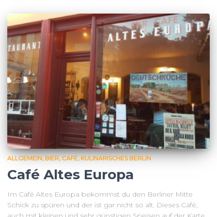
ALLGEMEIN
BIER
CAFÉ
KULINARISCHES BERLIN
Café Altes Europa
Im Café Altes Europa bekommst du den Berliner Mitte
Schick zu spüren und der ist gar nicht so alt. Dieses Café,
auch mit kleinen und sehr günstigen Speisen auf der Karte