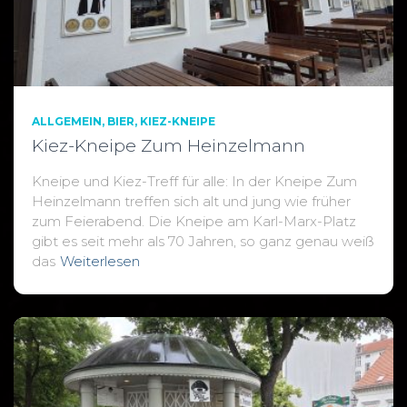
ALLGEMEIN
BIER
KIEZ-KNEIPE
Kiez-Kneipe Zum Heinzelmann
Kneipe und Kiez-Treff für alle: In der Kneipe Zum
Heinzelmann treffen sich alt und jung wie früher
zum Feierabend. Die Kneipe am Karl-Marx-Platz
gibt es seit mehr als 70 Jahren, so ganz genau weiß
das
Weiterlesen