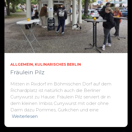
ALLGEMEIN
KULINARISCHES BERLIN
Fräulein Pilz
Mitten in Rixdorf im Böhmischen Dorf auf dem
Richardplatz ist natürlich auch die Berliner
Currywurst zu Hause: Fräulein Pilz serviert dir in
dem kleinen Imbiss Currywurst mit oder ohne
Darm dazu Pommes, Gürkchen und eine
Weiterlesen