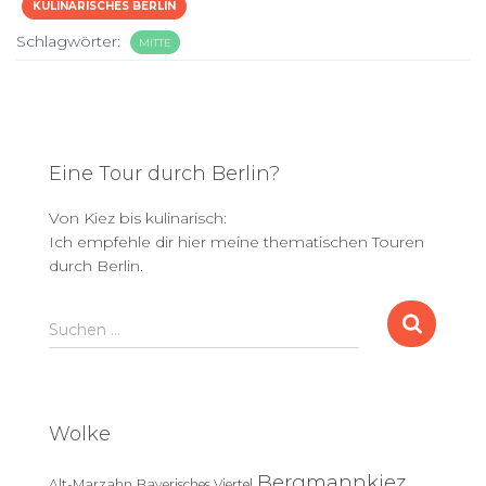
KULINARISCHES BERLIN
Schlagwörter:
MITTE
Eine Tour durch Berlin?
Von Kiez bis kulinarisch:
Ich empfehle dir hier meine thematischen Touren
durch Berlin.
S
Suchen …
u
c
h
e
Wolke
n
n
Bergmannkiez
Alt-Marzahn
Bayerisches Viertel