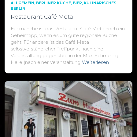
ALLGEMEIN
BERLINER KÜCHE
BIER
KULINARISCHES
BERLIN
Restaurant Café Meta
Für manche ist das Restaurant Café Meta noch ein
Geheimtipp, wenn es um gute regionale Küche
geht. Für andere ist das Café Meta
selbstverständlicher Treffpunkt nach einer
Veranstaltung gegenüber in der Max-Schmeling-
Halle (nach einer Veranstaltung
Weiterlesen