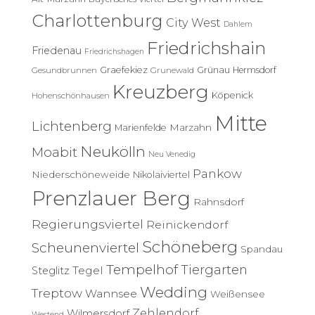
a
c
Charlottenburg
City West
Dahlem
h
Friedrichshain
:
Friedenau
Friedrichshagen
Graefekiez
Grünau
Hermsdorf
Gesundbrunnen
Grunewald
Kreuzberg
Köpenick
Hohenschönhausen
Mitte
Lichtenberg
Marzahn
Marienfelde
Neukölln
Moabit
Neu Venedig
Pankow
Niederschöneweide
Nikolaiviertel
Prenzlauer Berg
Rahnsdorf
Regierungsviertel
Reinickendorf
Schöneberg
Scheunenviertel
Spandau
Tempelhof
Tiergarten
Tegel
Steglitz
Wedding
Treptow
Wannsee
Weißensee
Zehlendorf
Wilmersdorf
Westend