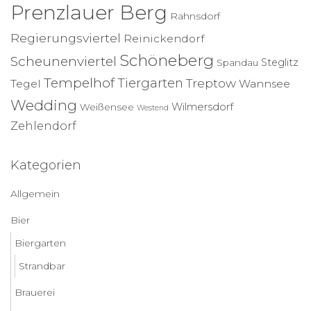
Prenzlauer Berg
Rahnsdorf
Regierungsviertel
Reinickendorf
Schöneberg
Scheunenviertel
Steglitz
Spandau
Tempelhof
Tiergarten
Treptow
Tegel
Wannsee
Wedding
Wilmersdorf
Weißensee
Westend
Zehlendorf
Kategorien
Allgemein
Bier
Biergarten
Strandbar
Brauerei