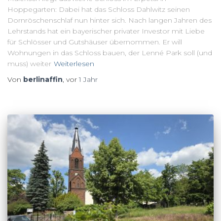
Hoppegarten: Dabei hat das Schloss Dahlwitz seinen
Dornröschenschlaf nun hinter sich. Nach langen Jahren des
Lehrstands hat ein bayerischer privater Investor mit Liebe
für Schlösser und Gutshäuser übernommen. Er will
Wohnungen in das Schloss bauen, der Lenné Park soll (und
muss) weiter
Weiterlesen
Von
berlinaffin
, vor
1 Jahr