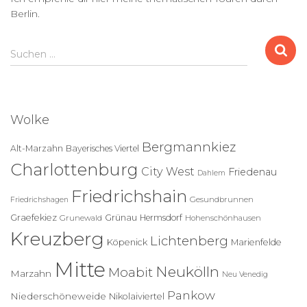
Berlin.
S
Suchen …
u
c
h
e
Wolke
n
n
Bergmannkiez
Alt-Marzahn
Bayerisches Viertel
a
Charlottenburg
c
City West
Friedenau
Dahlem
h
Friedrichshain
:
Gesundbrunnen
Friedrichshagen
Graefekiez
Grünau
Hermsdorf
Grunewald
Hohenschönhausen
Kreuzberg
Lichtenberg
Köpenick
Marienfelde
Mitte
Neukölln
Moabit
Marzahn
Neu Venedig
Pankow
Niederschöneweide
Nikolaiviertel