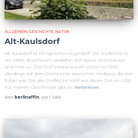
ALLGEMEIN
GESCHICHTE
NATUR
Alt-Kaulsdorf
Alt-Kaulsdorf ist ein typisches Angerdorf: Die Dorfkirche in
der Mitte, drumherum siedelten sich kleine Wohnhäuser
und Höfe an. Das Dorf entstand wohl schon vor 1200,
allerdings auf dem Grund einer slawischen Siedlung, die hier
früher war. Die alte Dorfkirche rührt aus dieser Zeit um 1250.
Für meinen Geschmack gibt es
Weiterlesen
Von
berlinaffin
, vor
1 Jahr