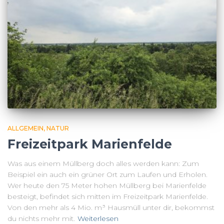
ALLGEMEIN
NATUR
Freizeitpark Marienfelde
Was aus einem Müllberg doch alles werden kann: Zum
Beispiel ein auch ein grüner Ort zum Laufen und Erholen.
Wer heute den 75 Meter hohen Müllberg bei Marienfelde
besteigt, befindet sich mitten im Freizeitpark Marienfelde.
Von den mehr als 4 Mio. m³ Hausmüll unter dir, bekommst
du nichts mehr mit.
Weiterlesen