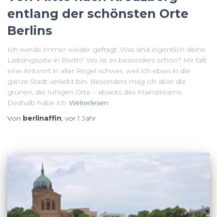
entlang der schönsten Orte
Berlins
Ich werde immer wieder gefragt: Was sind eigentlich deine
Lieblingsorte in Berlin? Wo ist es besonders schön? Mir fällt
eine Antwort in aller Regel schwer, weil ich eben in die
ganze Stadt verliebt bin. Besonders mag ich aber die
grünen, die ruhigen Orte – abseits des Mainstreams.
Deshalb habe ich
Weiterlesen
Von
berlinaffin
, vor
1 Jahr