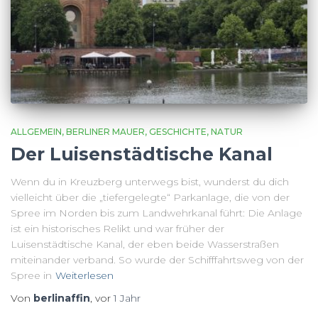
ALLGEMEIN
BERLINER MAUER
GESCHICHTE
NATUR
Der Luisenstädtische Kanal
Wenn du in Kreuzberg unterwegs bist, wunderst du dich
vielleicht über die „tiefergelegte“ Parkanlage, die von der
Spree im Norden bis zum Landwehrkanal führt: Die Anlage
ist ein historisches Relikt und war früher der
Luisenstädtische Kanal, der eben beide Wasserstraßen
miteinander verband. So wurde der Schifffahrtsweg von der
Spree in
Weiterlesen
Von
berlinaffin
, vor
1 Jahr