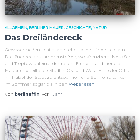
ALLGEMEIN
BERLINER MAUER
GESCHICHTE
NATUR
Das Dreiländereck
Gewissermaßen richtig, aber eher keine Länder, die am
Dreiländereck zusammenstoßen, wo Kreuzberg, Neukölln
und Treptow aufeinandertreffen. Früher stand hier die
Mauer und teilte die Stadt in Ost und West. Ein toller Ort, um
im Trubel der Stadt zu entspannen und Sonne zu tanken –
im Sommer sogar bis in den
Weiterlesen
Von
berlinaffin
, vor
1 Jahr