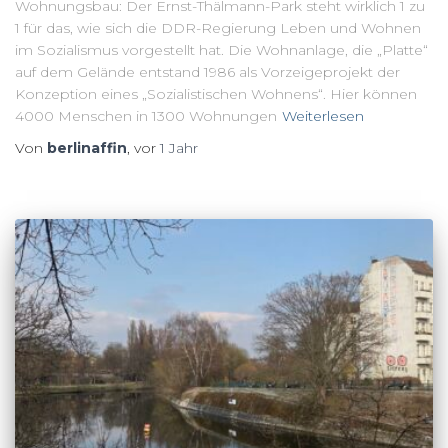
Wohnungsbau: Der Ernst-Thälmann-Park steht wirklich 1 zu
1 für das, wie sich die DDR-Regierung Leben und Wohnen
im Sozialismus vorgestellt hat. Die Wohnanlage, die „Platte“
auf dem Gelände entstand 1986 als Vorzeigeprojekt der
Konzeption eines „Sozialistischen Wohnens“. Hier können
4000 Menschen in 1300 Wohnungen
Weiterlesen
Von
berlinaffin
, vor
1 Jahr