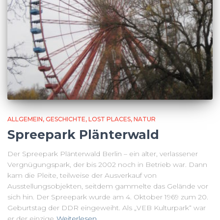
ALLGEMEIN
GESCHICHTE
LOST PLACES
NATUR
Spreepark Plänterwald
Der Spreepark Plänterwald Berlin – ein alter, verlassener
Vergnügungspark, der bis 2002 noch in Betrieb war. Dann
kam die Pleite, teilweise der Ausverkauf von
Ausstellungsobjekten, seitdem gammelte das Gelände vor
sich hin. Der Spreepark wurde am 4. Oktober 1969 zum 20.
Geburtstag der DDR eingeweiht. Als „VEB Kulturpark“ war
er der einzige
Weiterlesen