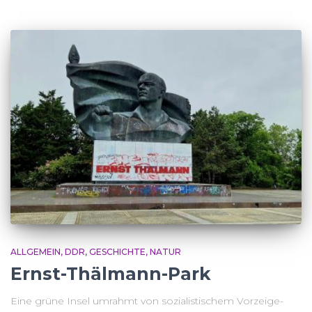
ALLGEMEIN
DDR
GESCHICHTE
NATUR
Ernst-Thälmann-Park
Eine grüne Insel umrahmt von sozialistischem Vorzeige-