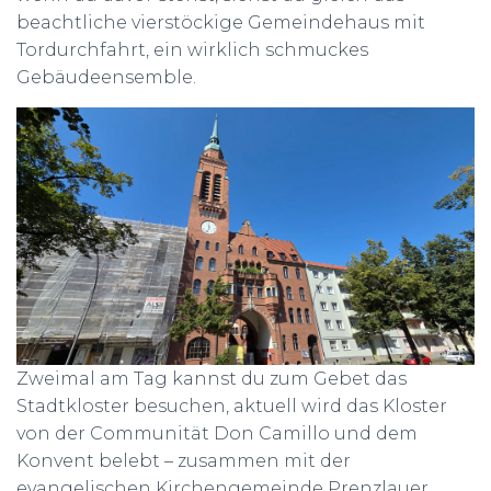
beachtliche vierstöckige Gemeindehaus mit
Tordurchfahrt, ein wirklich schmuckes
Gebäudeensemble.
Zweimal am Tag kannst du zum Gebet das
Stadtkloster besuchen, aktuell wird das Kloster
von der Communität Don Camillo und dem
Konvent belebt – zusammen mit der
evangelischen Kirchengemeinde Prenzlauer