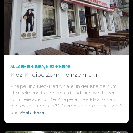
ALLGEMEIN
BIER
KIEZ-KNEIPE
Kiez-Kneipe Zum Heinzelmann
Kneipe und Kiez-Treff für alle: In der Kneipe Zum
Heinzelmann treffen sich alt und jung wie früher
zum Feierabend. Die Kneipe am Karl-Marx-Platz
gibt es seit mehr als 70 Jahren, so ganz genau weiß
das
Weiterlesen