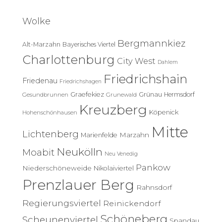
h
e
Wolke
n
n
Bergmannkiez
Alt-Marzahn
Bayerisches Viertel
a
c
Charlottenburg
City West
Dahlem
h
Friedrichshain
:
Friedenau
Friedrichshagen
Graefekiez
Grünau
Hermsdorf
Gesundbrunnen
Grunewald
Kreuzberg
Köpenick
Hohenschönhausen
Mitte
Lichtenberg
Marzahn
Marienfelde
Neukölln
Moabit
Neu Venedig
Pankow
Niederschöneweide
Nikolaiviertel
Prenzlauer Berg
Rahnsdorf
Regierungsviertel
Reinickendorf
Schöneberg
Scheunenviertel
Spandau