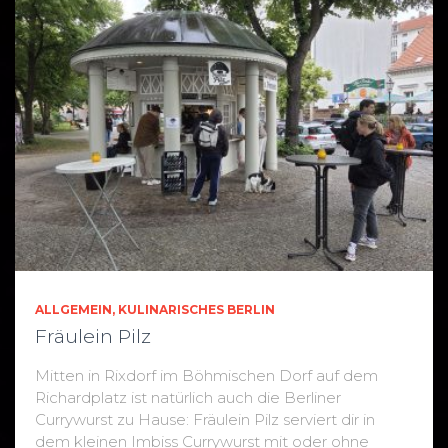
ALLGEMEIN
KULINARISCHES BERLIN
Fräulein Pilz
Mitten in Rixdorf im Böhmischen Dorf auf dem
Richardplatz ist natürlich auch die Berliner
Currywurst zu Hause: Fräulein Pilz serviert dir in
dem kleinen Imbiss Currywurst mit oder ohne