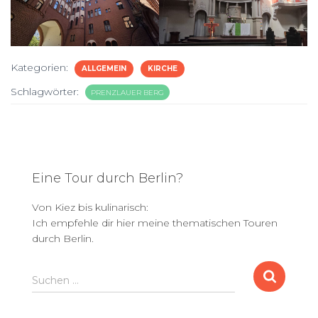
Kategorien:
ALLGEMEIN
KIRCHE
Schlagwörter:
PRENZLAUER BERG
Eine Tour durch Berlin?
Von Kiez bis kulinarisch:
Ich empfehle dir hier meine thematischen Touren
durch Berlin.
S
Suchen …
u
c