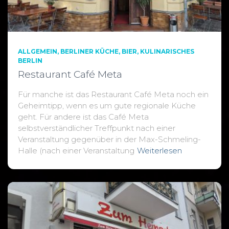
ALLGEMEIN
BERLINER KÜCHE
BIER
KULINARISCHES
BERLIN
Restaurant Café Meta
Für manche ist das Restaurant Café Meta noch ein
Geheimtipp, wenn es um gute regionale Küche
geht. Für andere ist das Café Meta
selbstverständlicher Treffpunkt nach einer
Veranstaltung gegenüber in der Max-Schmeling-
Halle (nach einer Veranstaltung
Weiterlesen