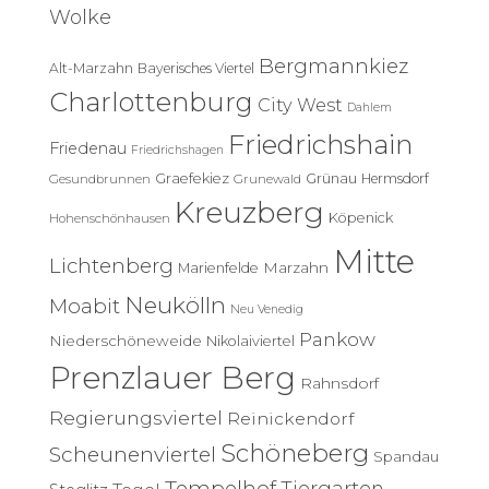
e
Wolke
n
n
Bergmannkiez
Alt-Marzahn
Bayerisches Viertel
a
c
Charlottenburg
City West
Dahlem
h
Friedrichshain
:
Friedenau
Friedrichshagen
Graefekiez
Grünau
Hermsdorf
Gesundbrunnen
Grunewald
Kreuzberg
Köpenick
Hohenschönhausen
Mitte
Lichtenberg
Marzahn
Marienfelde
Neukölln
Moabit
Neu Venedig
Pankow
Niederschöneweide
Nikolaiviertel
Prenzlauer Berg
Rahnsdorf
Regierungsviertel
Reinickendorf
Schöneberg
Scheunenviertel
Spandau
Tempelhof
Tiergarten