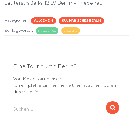
Lauterstraße 14, 12159 Berlin – Friedenau
Kategorien:
ALLGEMEIN
KULINARISCHES BERLIN
Schlagwörter:
FRIEDENAU
STEGLITZ
Eine Tour durch Berlin?
Von Kiez bis kulinarisch:
Ich empfehle dir hier meine thematischen Touren
durch Berlin.
S
Suchen …
u
c
h