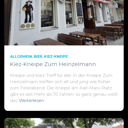
ALLGEMEIN
BIER
KIEZ-KNEIPE
Kiez-Kneipe Zum Heinzelmann
Kneipe und Kiez-Treff für alle: In der Kneipe Zum
Heinzelmann treffen sich alt und jung wie früher
zum Feierabend. Die Kneipe am Karl-Marx-Platz
gibt es seit mehr als 70 Jahren, so ganz genau weiß
das
Weiterlesen