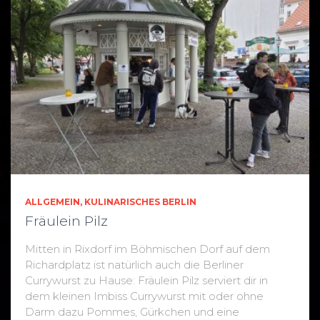
ALLGEMEIN
KULINARISCHES BERLIN
Fräulein Pilz
Mitten in Rixdorf im Böhmischen Dorf auf dem
Richardplatz ist natürlich auch die Berliner
Currywurst zu Hause: Fräulein Pilz serviert dir in
dem kleinen Imbiss Currywurst mit oder ohne
Darm dazu Pommes, Gürkchen und eine