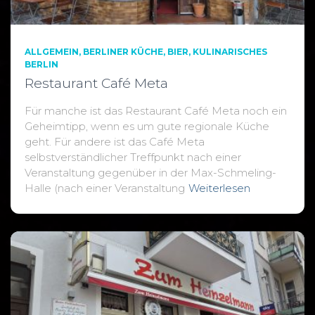
ALLGEMEIN
BERLINER KÜCHE
BIER
KULINARISCHES
BERLIN
Restaurant Café Meta
Für manche ist das Restaurant Café Meta noch ein
Geheimtipp, wenn es um gute regionale Küche
geht. Für andere ist das Café Meta
selbstverständlicher Treffpunkt nach einer
Veranstaltung gegenüber in der Max-Schmeling-
Halle (nach einer Veranstaltung
Weiterlesen