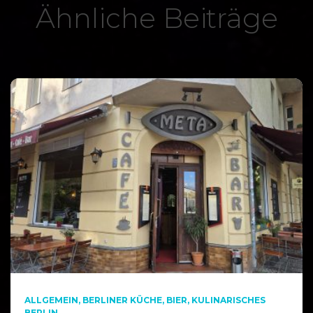
Ähnliche Beiträge
ALLGEMEIN
BERLINER KÜCHE
BIER
KULINARISCHES
BERLIN