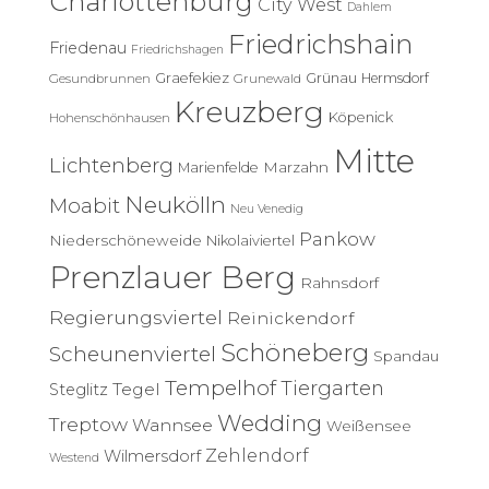
Charlottenburg
City West
Dahlem
h
Friedrichshain
:
Friedenau
Friedrichshagen
Graefekiez
Grünau
Hermsdorf
Gesundbrunnen
Grunewald
Kreuzberg
Köpenick
Hohenschönhausen
Mitte
Lichtenberg
Marzahn
Marienfelde
Neukölln
Moabit
Neu Venedig
Pankow
Niederschöneweide
Nikolaiviertel
Prenzlauer Berg
Rahnsdorf
Regierungsviertel
Reinickendorf
Schöneberg
Scheunenviertel
Spandau
Tempelhof
Tiergarten
Tegel
Steglitz
Wedding
Treptow
Wannsee
Weißensee
Zehlendorf
Wilmersdorf
Westend