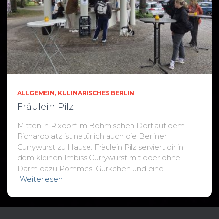
ALLGEMEIN
KULINARISCHES BERLIN
Fräulein Pilz
Mitten in Rixdorf im Böhmischen Dorf auf dem
Richardplatz ist natürlich auch die Berliner
Currywurst zu Hause: Fräulein Pilz serviert dir in
dem kleinen Imbiss Currywurst mit oder ohne
Darm dazu Pommes, Gürkchen und eine
Weiterlesen