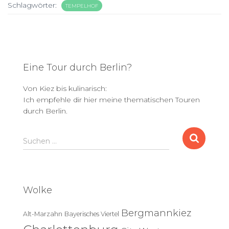
Schlagwörter:
TEMPELHOF
Eine Tour durch Berlin?
Von Kiez bis kulinarisch:
Ich empfehle dir hier meine thematischen Touren
durch Berlin.
S
Suchen …
u
c
h
e
Wolke
n
n
Bergmannkiez
Alt-Marzahn
Bayerisches Viertel
a
c