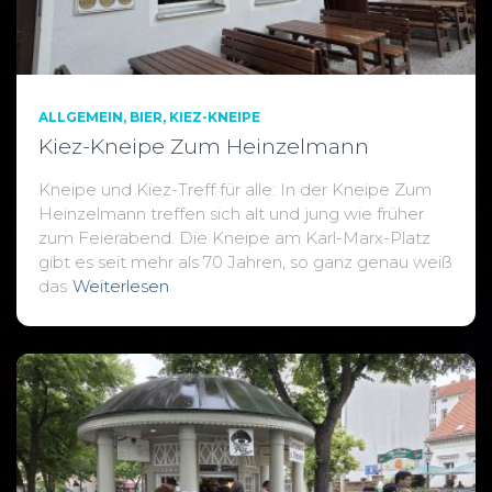
ALLGEMEIN
BIER
KIEZ-KNEIPE
Kiez-Kneipe Zum Heinzelmann
Kneipe und Kiez-Treff für alle: In der Kneipe Zum
Heinzelmann treffen sich alt und jung wie früher
zum Feierabend. Die Kneipe am Karl-Marx-Platz
gibt es seit mehr als 70 Jahren, so ganz genau weiß
das
Weiterlesen