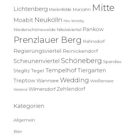
Mitte
Lichtenberg
Marzahn
Marienfelde
Neukölln
Moabit
Neu Venedig
Pankow
Niederschöneweide
Nikolaiviertel
Prenzlauer Berg
Rahnsdorf
Regierungsviertel
Reinickendorf
Schöneberg
Scheunenviertel
Spandau
Tempelhof
Tiergarten
Tegel
Steglitz
Wedding
Treptow
Wannsee
Weißensee
Zehlendorf
Wilmersdorf
Westend
Kategorien
Allgemein
Bier