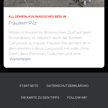
ALLGEMEIN
KULINARISCHES BERLIN
Fräulein Pilz
Mitten in Rixdorf im Böhmischen Dorf auf dem
Richardplatz ist natürlich auch die Berliner
Currywurst zu Hause: Fräulein Pilz serviert dir in
dem kleinen Imbiss Currywurst mit oder ohne
Darm dazu Pommes, Gürkchen und eine
Weiterlesen
STARTSEITE
DATENSCHUTZERKLÄRUNG
DIE KARTE ZU DEN TIPPS
FOLLOW ME!