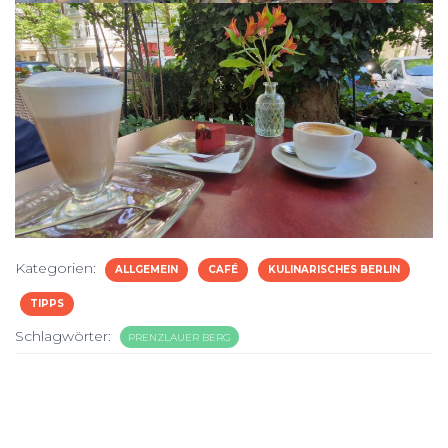
Kategorien:
ALLGEMEIN
CAFÉ
KULINARISCHES BERLIN
TIPPS
Schlagwörter:
PRENZLAUER BERG