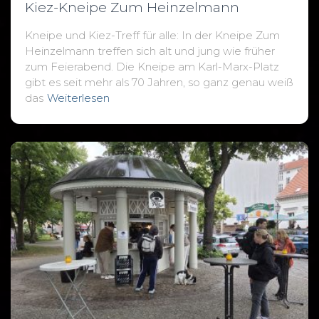
Kiez-Kneipe Zum Heinzelmann
Kneipe und Kiez-Treff für alle: In der Kneipe Zum
Heinzelmann treffen sich alt und jung wie früher
zum Feierabend. Die Kneipe am Karl-Marx-Platz
gibt es seit mehr als 70 Jahren, so ganz genau weiß
das
Weiterlesen