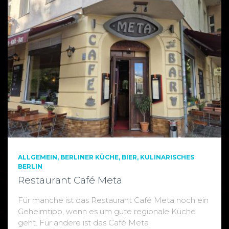
ALLGEMEIN
BERLINER KÜCHE
BIER
KULINARISCHES
BERLIN
Restaurant Café Meta
Für manche ist das Restaurant Café Meta noch ein
Geheimtipp, wenn es um gute regionale Küche
geht. Für andere ist das Café Meta