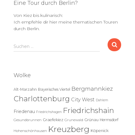
Eine Tour durch Berlin?
Von Kiez bis kulinarisch:
Ich empfehle dir hier meine thematischen Touren
durch Berlin.
S
Suchen …
u
c
h
e
Wolke
n
n
Bergmannkiez
Alt-Marzahn
Bayerisches Viertel
a
c
Charlottenburg
City West
Dahlem
h
Friedrichshain
:
Friedenau
Friedrichshagen
Graefekiez
Grünau
Hermsdorf
Gesundbrunnen
Grunewald
Kreuzberg
Köpenick
Hohenschönhausen