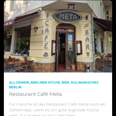
ALLGEMEIN
BERLINER KÜCHE
BIER
KULINARISCHES
BERLIN
Restaurant Café Meta
Für manche ist das Restaurant Café Meta noch ein
Geheimtipp, wenn es um gute regionale Küche
geht. Für andere ist das Café Meta