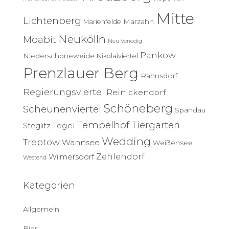
Mitte
Lichtenberg
Marzahn
Marienfelde
Neukölln
Moabit
Neu Venedig
Pankow
Niederschöneweide
Nikolaiviertel
Prenzlauer Berg
Rahnsdorf
Regierungsviertel
Reinickendorf
Schöneberg
Scheunenviertel
Spandau
Tempelhof
Tiergarten
Tegel
Steglitz
Wedding
Treptow
Wannsee
Weißensee
Zehlendorf
Wilmersdorf
Westend
Kategorien
Allgemein
Bier