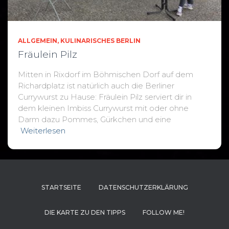
ALLGEMEIN
KULINARISCHES BERLIN
Fräulein Pilz
Mitten in Rixdorf im Böhmischen Dorf auf dem
Richardplatz ist natürlich auch die Berliner
Currywurst zu Hause: Fräulein Pilz serviert dir in
dem kleinen Imbiss Currywurst mit oder ohne
Darm dazu Pommes, Gürkchen und eine
Weiterlesen
STARTSEITE
DATENSCHUTZERKLÄRUNG
DIE KARTE ZU DEN TIPPS
FOLLOW ME!