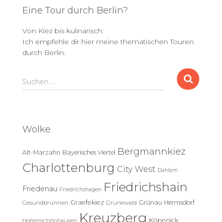
Eine Tour durch Berlin?
Von Kiez bis kulinarisch:
Ich empfehle dir hier meine thematischen Touren
durch Berlin.
S
Suchen …
u
c
h
e
Wolke
n
n
Bergmannkiez
Alt-Marzahn
Bayerisches Viertel
a
c
Charlottenburg
City West
Dahlem
h
Friedrichshain
:
Friedenau
Friedrichshagen
Graefekiez
Grünau
Hermsdorf
Gesundbrunnen
Grunewald
Kreuzberg
Köpenick
Hohenschönhausen