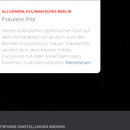
ALLGEMEIN
KULINARISCHES BERLIN
Fräulein Pilz
Mitten in Rixdorf im Böhmischen Dorf auf
dem Richardplatz ist natürlich auch die
Berliner Currywurst zu Hause: Fräulein Pilz
serviert dir in dem kleinen Imbiss
Currywurst mit oder ohne Darm dazu
Pommes, Gürkchen und eine
Weiterlesen
TSPHÄRE-EINSTELLUNGEN ÄNDERN