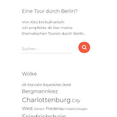
Eine Tour durch Berlin?
Von Kiez bis kulinarisch:
Ich empfehle dir hier meine
thematischen Touren durch Berlin.
S
Suchen …
u
c
h
e
Wolke
n
n
Alt-Marzahn
Bayerisches Viertel
a
Bergmannkiez
c
h
Charlottenburg
City
:
West
Friedenau
Dahlem
Friedrichshagen
Friedrichshain