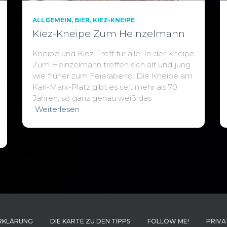
ALLGEMEIN
BIER
KIEZ-KNEIPE
Kiez-Kneipe Zum Heinzelmann
Kneipe und Kiez-Treff für alle: In der Kneipe
Zum Heinzelmann treffen sich alt und jung
wie früher zum Feierabend. Die Kneipe am
Karl-Marx-Platz gibt es seit mehr als 70
Jahren, so ganz genau weiß das
Weiterlesen
RKLÄRUNG
DIE KARTE ZU DEN TIPPS
FOLLOW ME!
PRIVA