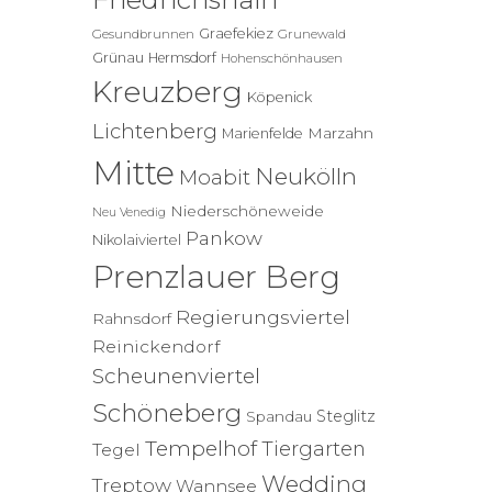
Graefekiez
Gesundbrunnen
Grunewald
Grünau
Hermsdorf
Hohenschönhausen
Kreuzberg
Köpenick
Lichtenberg
Marzahn
Marienfelde
Mitte
Neukölln
Moabit
Niederschöneweide
Neu Venedig
Pankow
Nikolaiviertel
Prenzlauer Berg
Regierungsviertel
Rahnsdorf
Reinickendorf
Scheunenviertel
Schöneberg
Steglitz
Spandau
Tempelhof
Tiergarten
Tegel
Wedding
Treptow
Wannsee