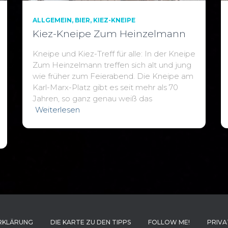
ALLGEMEIN
BIER
KIEZ-KNEIPE
Kiez-Kneipe Zum Heinzelmann
Kneipe und Kiez-Treff für alle: In der Kneipe
Zum Heinzelmann treffen sich alt und jung
wie früher zum Feierabend. Die Kneipe am
Karl-Marx-Platz gibt es seit mehr als 70
Jahren, so ganz genau weiß das
Weiterlesen
RKLÄRUNG
DIE KARTE ZU DEN TIPPS
FOLLOW ME!
PRIVA