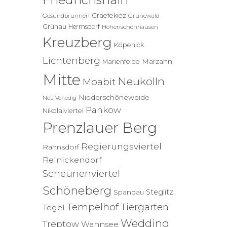
Graefekiez
Gesundbrunnen
Grunewald
Grünau
Hermsdorf
Hohenschönhausen
Kreuzberg
Köpenick
Lichtenberg
Marzahn
Marienfelde
Mitte
Neukölln
Moabit
Niederschöneweide
Neu Venedig
Pankow
Nikolaiviertel
Prenzlauer Berg
Regierungsviertel
Rahnsdorf
Reinickendorf
Scheunenviertel
Schöneberg
Steglitz
Spandau
Tempelhof
Tiergarten
Tegel
Wedding
Treptow
Wannsee