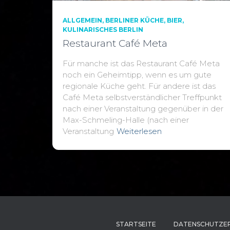
ALLGEMEIN
BERLINER KÜCHE
BIER
KULINARISCHES BERLIN
Restaurant Café Meta
Für manche ist das Restaurant Café Meta
noch ein Geheimtipp, wenn es um gute
regionale Küche geht. Für andere ist das
Café Meta selbstverständlicher Treffpunkt
nach einer Veranstaltung gegenüber in der
Max-Schmeling-Halle (nach einer
Veranstaltung
Weiterlesen
STARTSEITE
DATENSCHUTZE