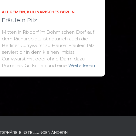
ALLGEMEIN
KULINARISCHES BERLIN
Fräulein Pilz
Mitten in Rixdorf im Böhmischen Dorf auf
dem Richardplatz ist natürlich auch die
Berliner Currywurst zu Hause: Fräulein Pilz
serviert dir in dem kleinen Imbiss
Currywurst mit oder ohne Darm dazu
Pommes, Gürkchen und eine
Weiterlesen
TSPHÄRE-EINSTELLUNGEN ÄNDERN