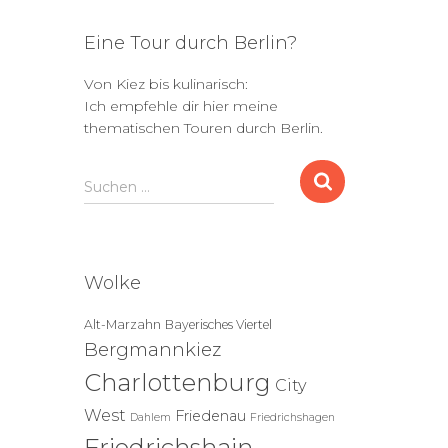
Eine Tour durch Berlin?
Von Kiez bis kulinarisch:
Ich empfehle dir hier meine
thematischen Touren durch Berlin.
S
Suchen …
u
c
h
e
Wolke
n
n
Alt-Marzahn
Bayerisches Viertel
a
Bergmannkiez
c
h
Charlottenburg
City
:
West
Friedenau
Dahlem
Friedrichshagen
Friedrichshain