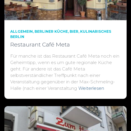
ALLGEMEIN
BERLINER KÜCHE
BIER
KULINARISCHES
BERLIN
Restaurant Café Meta
Für manche ist das Restaurant Café Meta noch ein
Geheimtipp, wenn es um gute regionale Küche
geht. Für andere ist das Café Meta
selbstverständlicher Treffpunkt nach einer
Veranstaltung gegenüber in der Max-Schmeling-
Halle (nach einer Veranstaltung
Weiterlesen