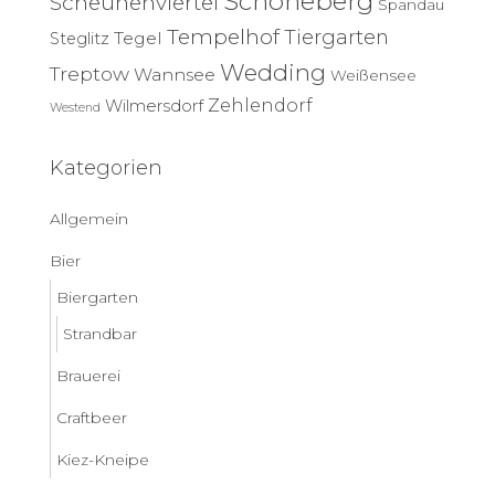
Schöneberg
Scheunenviertel
Spandau
Tempelhof
Tiergarten
Tegel
Steglitz
Wedding
Treptow
Wannsee
Weißensee
Zehlendorf
Wilmersdorf
Westend
Kategorien
Allgemein
Bier
Biergarten
Strandbar
Brauerei
Craftbeer
Kiez-Kneipe