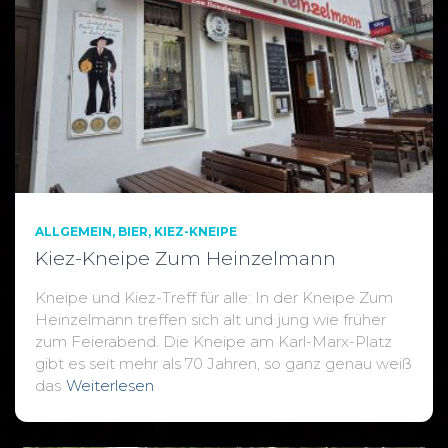
ALLGEMEIN
BIER
KIEZ-KNEIPE
Kiez-Kneipe Zum Heinzelmann
Kneipe und Kiez-Treff für alle: In der Kneipe Zum
Heinzelmann treffen sich alt und jung wie früher
zum Feierabend. Die Kneipe am Karl-Marx-Platz
gibt es seit mehr als 70 Jahren, so ganz genau weiß
das
Weiterlesen