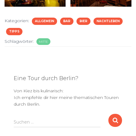
Kategorien:
ALLGEMEIN
BAR
BIER
NACHTLEBEN
TIPPS
Schlagwörter:
MITTE
Eine Tour durch Berlin?
Von Kiez bis kulinarisch:
Ich empfehle dir hier meine thematischen Touren
durch Berlin.
S
Suchen …
u
c