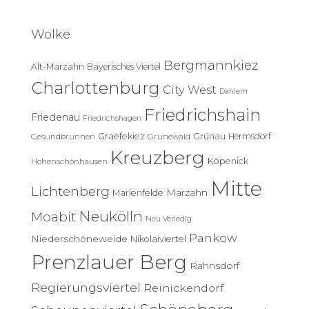
h
e
Wolke
n
n
Bergmannkiez
Alt-Marzahn
Bayerisches Viertel
a
c
Charlottenburg
City West
Dahlem
h
Friedrichshain
:
Friedenau
Friedrichshagen
Graefekiez
Grünau
Hermsdorf
Gesundbrunnen
Grunewald
Kreuzberg
Köpenick
Hohenschönhausen
Mitte
Lichtenberg
Marzahn
Marienfelde
Neukölln
Moabit
Neu Venedig
Pankow
Niederschöneweide
Nikolaiviertel
Prenzlauer Berg
Rahnsdorf
Regierungsviertel
Reinickendorf