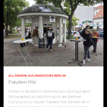
ALLGEMEIN
KULINARISCHES BERLIN
Fräulein Pilz
Mitten in Rixdorf im Böhmischen Dorf auf dem
Richardplatz ist natürlich auch die Berliner
Currywurst zu Hause: Fräulein Pilz serviert dir in