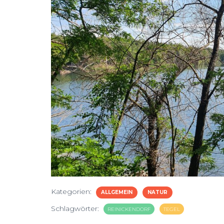
Kategorien:
ALLGEMEIN
NATUR
Schlagwörter:
REINICKENDORF
TEGEL