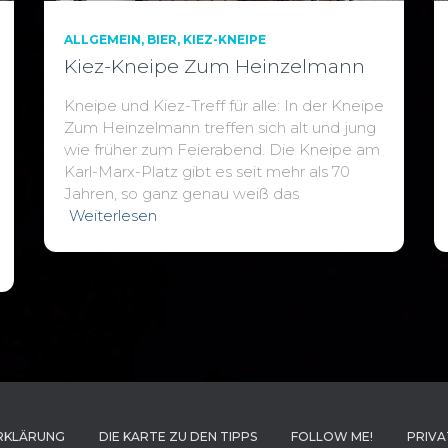
ALLGEMEIN
BIER
KIEZ-KNEIPE
Kiez-Kneipe Zum Heinzelmann
Kneipe und Kiez-Treff für alle: In der Kneipe
Zum Heinzelmann treffen sich alt und jung
wie früher zum Feierabend. Die Kneipe am
Karl-Marx-Platz gibt es seit mehr als 70
Jahren, so ganz genau weiß das
Weiterlesen
RKLÄRUNG
DIE KARTE ZU DEN TIPPS
FOLLOW ME!
PRIVA