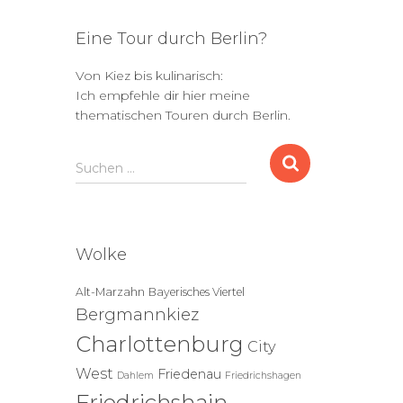
Eine Tour durch Berlin?
Von Kiez bis kulinarisch:
Ich empfehle dir hier meine
thematischen Touren durch Berlin.
S
Suchen …
u
c
h
e
Wolke
n
n
Alt-Marzahn
Bayerisches Viertel
a
Bergmannkiez
c
h
Charlottenburg
City
:
West
Friedenau
Dahlem
Friedrichshagen
Friedrichshain