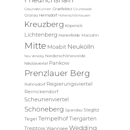
Graefekiez
Gesundbrunnen
Grunewald
Grünau
Hermsdorf
Hohenschönhausen
Kreuzberg
Köpenick
Lichtenberg
Marzahn
Marienfelde
Mitte
Neukölln
Moabit
Niederschöneweide
Neu Venedig
Pankow
Nikolaiviertel
Prenzlauer Berg
Regierungsviertel
Rahnsdorf
Reinickendorf
Scheunenviertel
Schöneberg
Steglitz
Spandau
Tempelhof
Tiergarten
Tegel
Wedding
Treptow
Wannsee