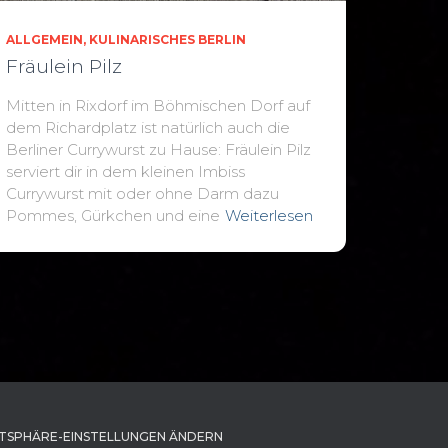
ALLGEMEIN
KULINARISCHES BERLIN
Fräulein Pilz
Mitten in Rixdorf im Böhmischen Dorf auf
dem Richardplatz ist natürlich auch die
Berliner Currywurst zu Hause: Fräulein Pilz
serviert dir in dem kleinen Imbiss
Currywurst mit oder ohne Darm dazu
Pommes, Gürkchen und eine
Weiterlesen
TSPHÄRE-EINSTELLUNGEN ÄNDERN