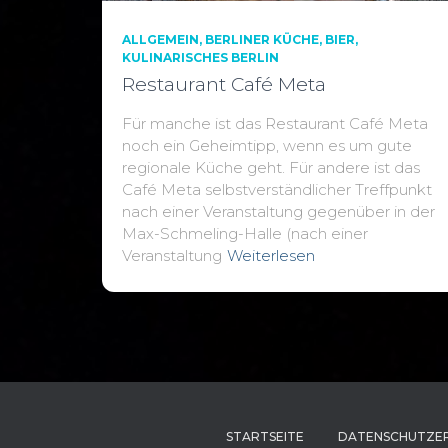
ALLGEMEIN
BERLINER KÜCHE
BIER
KULINARISCHES BERLIN
Restaurant Café Meta
Für manche ist das Restaurant Café Meta
noch ein Geheimtipp, wenn es um gute
regionale Küche geht. Für andere ist das
Café Meta selbstverständlicher Treffpunkt
nach einer Veranstaltung gegenüber in der
Max-Schmeling-Halle (nach einer
Veranstaltung
Weiterlesen
STARTSEITE
DATENSCHUTZE