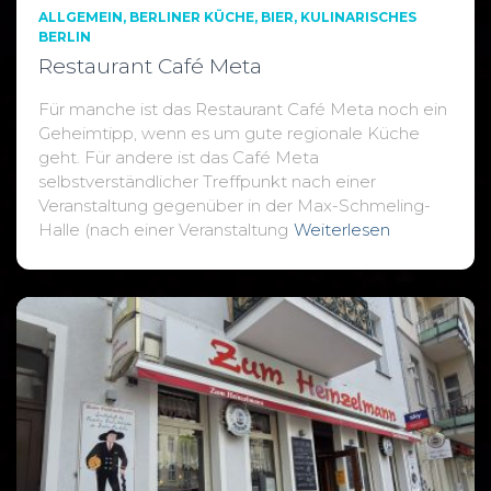
ALLGEMEIN
BERLINER KÜCHE
BIER
KULINARISCHES
BERLIN
Restaurant Café Meta
Für manche ist das Restaurant Café Meta noch ein
Geheimtipp, wenn es um gute regionale Küche
geht. Für andere ist das Café Meta
selbstverständlicher Treffpunkt nach einer
Veranstaltung gegenüber in der Max-Schmeling-
Halle (nach einer Veranstaltung
Weiterlesen