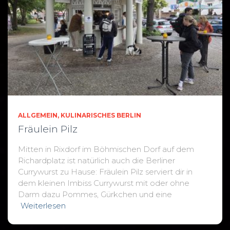
ALLGEMEIN
KULINARISCHES BERLIN
Fräulein Pilz
Mitten in Rixdorf im Böhmischen Dorf auf dem
Richardplatz ist natürlich auch die Berliner
Currywurst zu Hause: Fräulein Pilz serviert dir in
dem kleinen Imbiss Currywurst mit oder ohne
Darm dazu Pommes, Gürkchen und eine
Weiterlesen