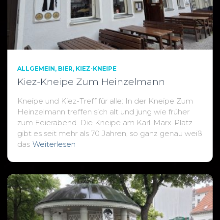
ALLGEMEIN
BIER
KIEZ-KNEIPE
Kiez-Kneipe Zum Heinzelmann
Kneipe und Kiez-Treff für alle: In der Kneipe Zum
Heinzelmann treffen sich alt und jung wie früher
zum Feierabend. Die Kneipe am Karl-Marx-Platz
gibt es seit mehr als 70 Jahren, so ganz genau weiß
das
Weiterlesen