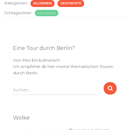
Kategorien:
ALLGEMEIN
GESCHICHTE
Schlagwörter:
KREUZBERG
Eine Tour durch Berlin?
Von Kiez bis kulinarisch:
Ich empfehle dir hier meine thematischen Touren
durch Berlin.
S
Suchen …
u
c
h
e
Wolke
n
n