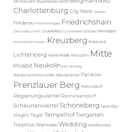
Bergmannkiez
Alt-Marzahn
Bayerisches Viertel
a
c
Charlottenburg
City West
Dahlem
h
Friedrichshain
:
Friedenau
Friedrichshagen
Graefekiez
Grünau
Hermsdorf
Gesundbrunnen
Grunewald
Kreuzberg
Köpenick
Hohenschönhausen
Mitte
Lichtenberg
Marzahn
Marienfelde
Neukölln
Moabit
Neu Venedig
Pankow
Niederschöneweide
Nikolaiviertel
Prenzlauer Berg
Rahnsdorf
Regierungsviertel
Reinickendorf
Schöneberg
Scheunenviertel
Spandau
Tempelhof
Tiergarten
Tegel
Steglitz
Wedding
Treptow
Wannsee
Weißensee