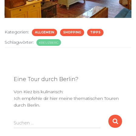
Kategorien:
ALLGEMEIN
SHOPPING
TIPPS
Schlagwörter:
KREUZBERG
Eine Tour durch Berlin?
Von Kiez bis kulinarisch:
Ich empfehle dir hier meine thematischen Touren
durch Berlin.
S
Suchen …
u
c