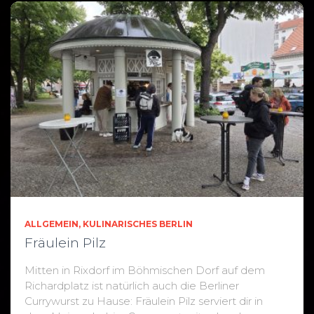
ALLGEMEIN
KULINARISCHES BERLIN
Fräulein Pilz
Mitten in Rixdorf im Böhmischen Dorf auf dem
Richardplatz ist natürlich auch die Berliner
Currywurst zu Hause: Fräulein Pilz serviert dir in