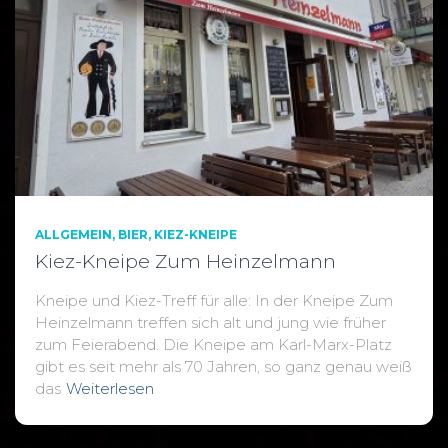
ALLGEMEIN
BIER
KIEZ-KNEIPE
Kiez-Kneipe Zum Heinzelmann
Kneipe und Kiez-Treff für alle: In der Kneipe Zum
Heinzelmann treffen sich alt und jung wie früher
zum Feierabend. Die Kneipe am Karl-Marx-Platz
gibt es seit mehr als 70 Jahren, so ganz genau weiß
das
Weiterlesen