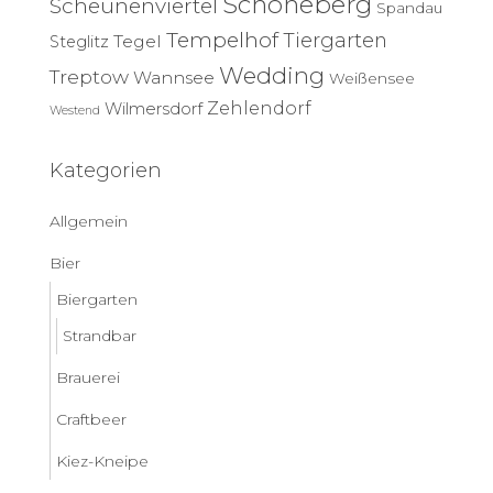
Schöneberg
Scheunenviertel
Spandau
Tempelhof
Tiergarten
Tegel
Steglitz
Wedding
Treptow
Wannsee
Weißensee
Zehlendorf
Wilmersdorf
Westend
Kategorien
Allgemein
Bier
Biergarten
Strandbar
Brauerei
Craftbeer
Kiez-Kneipe