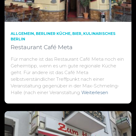
ALLGEMEIN
BERLINER KÜCHE
BIER
KULINARISCHES
BERLIN
Restaurant Café Meta
Für manche ist das Restaurant Café Meta noch ein
Geheimtipp, wenn es um gute regionale Küche
geht. Für andere ist das Café Meta
selbstverständlicher Treffpunkt nach einer
Veranstaltung gegenüber in der Max-Schmeling-
Halle (nach einer Veranstaltung
Weiterlesen