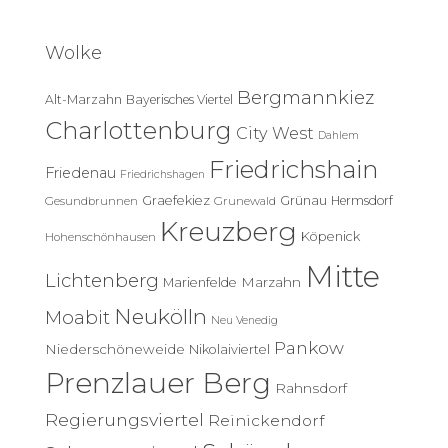
h
e
Wolke
n
n
Bergmannkiez
Alt-Marzahn
Bayerisches Viertel
a
c
Charlottenburg
City West
Dahlem
h
Friedrichshain
:
Friedenau
Friedrichshagen
Graefekiez
Grünau
Hermsdorf
Gesundbrunnen
Grunewald
Kreuzberg
Köpenick
Hohenschönhausen
Mitte
Lichtenberg
Marzahn
Marienfelde
Neukölln
Moabit
Neu Venedig
Pankow
Niederschöneweide
Nikolaiviertel
Prenzlauer Berg
Rahnsdorf
Regierungsviertel
Reinickendorf