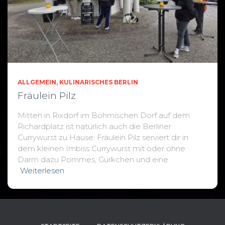
ALLGEMEIN
KULINARISCHES BERLIN
Fräulein Pilz
Mitten in Rixdorf im Böhmischen Dorf auf dem
Richardplatz ist natürlich auch die Berliner
Currywurst zu Hause: Fräulein Pilz serviert dir in
dem kleinen Imbiss Currywurst mit oder ohne
Darm dazu Pommes, Gürkchen und eine
Weiterlesen