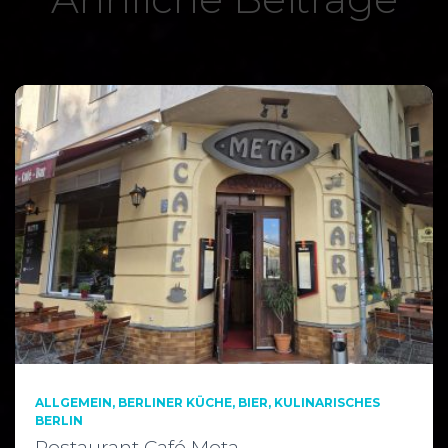
ALLGEMEIN
BERLINER KÜCHE
BIER
KULINARISCHES
BERLIN
Restaurant Café Meta