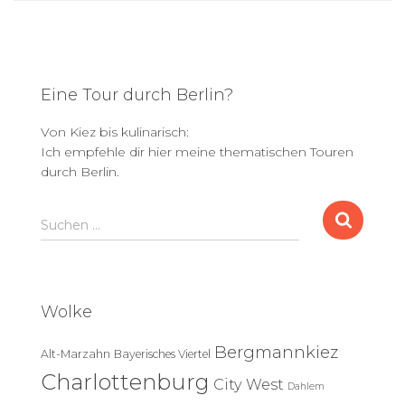
Eine Tour durch Berlin?
Von Kiez bis kulinarisch:
Ich empfehle dir hier meine thematischen Touren
durch Berlin.
S
Suchen …
u
c
h
e
Wolke
n
n
Bergmannkiez
Alt-Marzahn
Bayerisches Viertel
a
c
Charlottenburg
City West
Dahlem
h