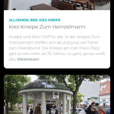
ALLGEMEIN
BIER
KIEZ-KNEIPE
Kiez-Kneipe Zum Heinzelmann
Kneipe und Kiez-Treff für alle: In der Kneipe Zum
Heinzelmann treffen sich alt und jung wie früher
zum Feierabend. Die Kneipe am Karl-Marx-Platz
gibt es seit mehr als 70 Jahren, so ganz genau weiß
das
Weiterlesen