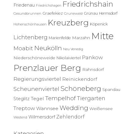
Friedrichshain
:
Friedenau
Friedrichshagen
Graefekiez
Grünau
Hermsdorf
Gesundbrunnen
Grunewald
Kreuzberg
Köpenick
Hohenschönhausen
Mitte
Lichtenberg
Marzahn
Marienfelde
Neukölln
Moabit
Neu Venedig
Pankow
Niederschöneweide
Nikolaiviertel
Prenzlauer Berg
Rahnsdorf
Regierungsviertel
Reinickendorf
Schöneberg
Scheunenviertel
Spandau
Tempelhof
Tiergarten
Tegel
Steglitz
Wedding
Treptow
Wannsee
Weißensee
Zehlendorf
Wilmersdorf
Westend
Kategorien