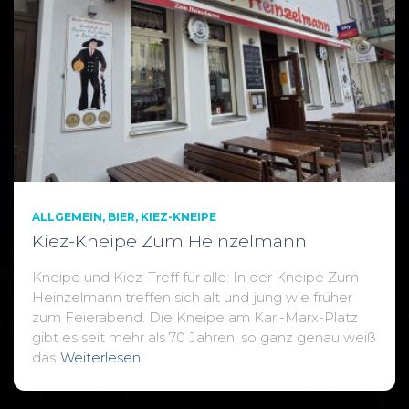
ALLGEMEIN
BIER
KIEZ-KNEIPE
Kiez-Kneipe Zum Heinzelmann
Kneipe und Kiez-Treff für alle: In der Kneipe Zum
Heinzelmann treffen sich alt und jung wie früher
zum Feierabend. Die Kneipe am Karl-Marx-Platz
gibt es seit mehr als 70 Jahren, so ganz genau weiß
das
Weiterlesen