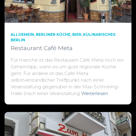
ALLGEMEIN
BERLINER KÜCHE
BIER
KULINARISCHES
BERLIN
Restaurant Café Meta
Für manche ist das Restaurant Café Meta noch ein
Geheimtipp, wenn es um gute regionale Küche
geht. Für andere ist das Café Meta
selbstverständlicher Treffpunkt nach einer
Veranstaltung gegenüber in der Max-Schmeling-
Halle (nach einer Veranstaltung
Weiterlesen