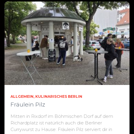
ALLGEMEIN
KULINARISCHES BERLIN
Fräulein Pilz
Mitten in Rixdorf im Böhmischen Dorf auf dem
Richardplatz ist natürlich auch die Berliner
Currywurst zu Hause: Fräulein Pilz serviert dir in