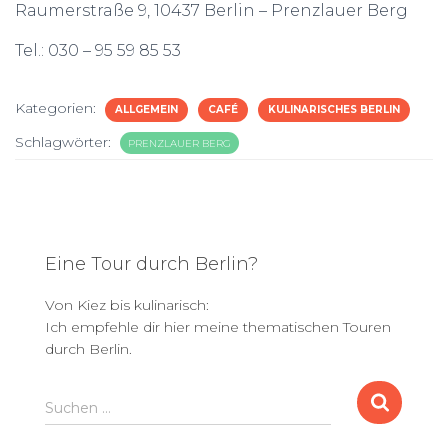
Raumerstraße 9, 10437 Berlin – Prenzlauer Berg
Tel.: 030 – 95 59 85 53
Kategorien:
ALLGEMEIN
CAFÉ
KULINARISCHES BERLIN
Schlagwörter:
PRENZLAUER BERG
Eine Tour durch Berlin?
Von Kiez bis kulinarisch:
Ich empfehle dir hier meine thematischen Touren
durch Berlin.
S
Suchen …
u
c