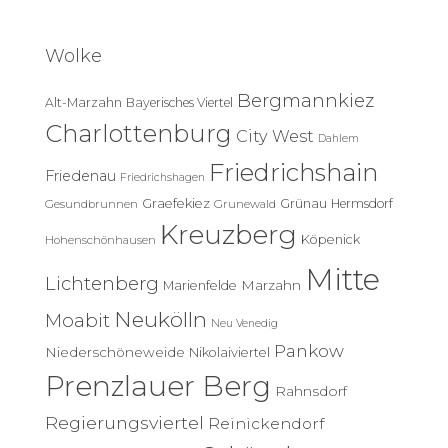
h
e
Wolke
n
n
Bergmannkiez
Alt-Marzahn
Bayerisches Viertel
a
c
Charlottenburg
City West
Dahlem
h
Friedrichshain
:
Friedenau
Friedrichshagen
Graefekiez
Grünau
Hermsdorf
Gesundbrunnen
Grunewald
Kreuzberg
Köpenick
Hohenschönhausen
Mitte
Lichtenberg
Marzahn
Marienfelde
Neukölln
Moabit
Neu Venedig
Pankow
Niederschöneweide
Nikolaiviertel
Prenzlauer Berg
Rahnsdorf
Regierungsviertel
Reinickendorf