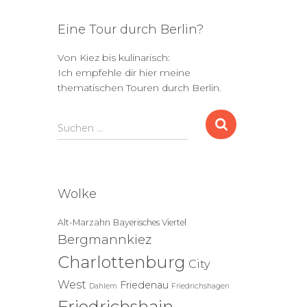
Eine Tour durch Berlin?
Von Kiez bis kulinarisch:
Ich empfehle dir hier meine
thematischen Touren durch Berlin.
S
Suchen …
u
c
h
e
Wolke
n
n
Alt-Marzahn
Bayerisches Viertel
a
Bergmannkiez
c
h
Charlottenburg
City
:
West
Friedenau
Dahlem
Friedrichshagen
Friedrichshain