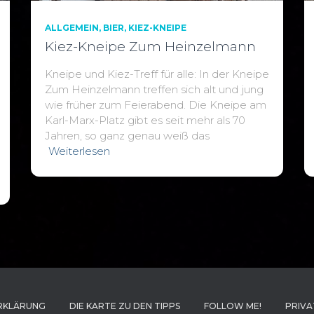
ALLGEMEIN
BIER
KIEZ-KNEIPE
Kiez-Kneipe Zum Heinzelmann
Kneipe und Kiez-Treff für alle: In der Kneipe
Zum Heinzelmann treffen sich alt und jung
wie früher zum Feierabend. Die Kneipe am
Karl-Marx-Platz gibt es seit mehr als 70
Jahren, so ganz genau weiß das
Weiterlesen
RKLÄRUNG
DIE KARTE ZU DEN TIPPS
FOLLOW ME!
PRIVA