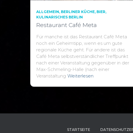
ALLGEMEIN
BERLINER KÜCHE
BIER
KULINARISCHES BERLIN
Restaurant Café Meta
Für manche ist das Restaurant Café Meta
noch ein Geheimtipp, wenn es um gute
regionale Küche geht. Für andere ist das
Café Meta selbstverständlicher Treffpunkt
nach einer Veranstaltung gegenüber in der
Max-Schmeling-Halle (nach einer
Veranstaltung
Weiterlesen
STARTSEITE
DATENSCHUTZE