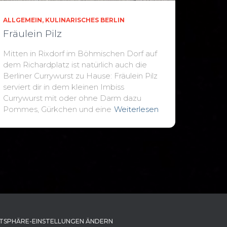
ALLGEMEIN
KULINARISCHES BERLIN
Fräulein Pilz
Mitten in Rixdorf im Böhmischen Dorf auf
dem Richardplatz ist natürlich auch die
Berliner Currywurst zu Hause: Fräulein Pilz
serviert dir in dem kleinen Imbiss
Currywurst mit oder ohne Darm dazu
Pommes, Gürkchen und eine
Weiterlesen
TSPHÄRE-EINSTELLUNGEN ÄNDERN