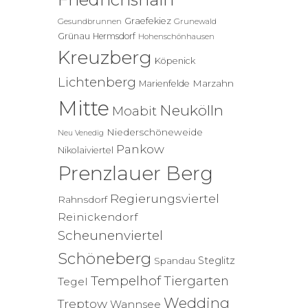
Graefekiez
Gesundbrunnen
Grunewald
Grünau
Hermsdorf
Hohenschönhausen
Kreuzberg
Köpenick
Lichtenberg
Marzahn
Marienfelde
Mitte
Neukölln
Moabit
Niederschöneweide
Neu Venedig
Pankow
Nikolaiviertel
Prenzlauer Berg
Regierungsviertel
Rahnsdorf
Reinickendorf
Scheunenviertel
Schöneberg
Steglitz
Spandau
Tempelhof
Tiergarten
Tegel
Wedding
Treptow
Wannsee