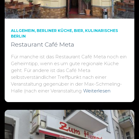
ALLGEMEIN
BERLINER KÜCHE
BIER
KULINARISCHES
BERLIN
Restaurant Café Meta
Für manche ist das Restaurant Café Meta noch ein
Geheimtipp, wenn es um gute regionale Küche
geht. Für andere ist das Café Meta
selbstverständlicher Treffpunkt nach einer
Veranstaltung gegenüber in der Max-Schmeling-
Halle (nach einer Veranstaltung
Weiterlesen