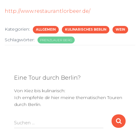
http://www.restaurantlorbeer.de/
Kategorien:
ALLGEMEIN
KULINARISCHES BERLIN
WEIN
Schlagwörter:
PRENZLAUER BERG
Eine Tour durch Berlin?
Von Kiez bis kulinarisch:
Ich empfehle dir hier meine thematischen Touren
durch Berlin.
S
Suchen …
u
c