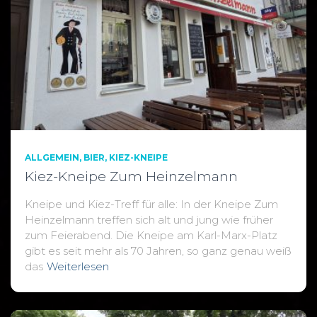
ALLGEMEIN
BIER
KIEZ-KNEIPE
Kiez-Kneipe Zum Heinzelmann
Kneipe und Kiez-Treff für alle: In der Kneipe Zum
Heinzelmann treffen sich alt und jung wie früher
zum Feierabend. Die Kneipe am Karl-Marx-Platz
gibt es seit mehr als 70 Jahren, so ganz genau weiß
das
Weiterlesen