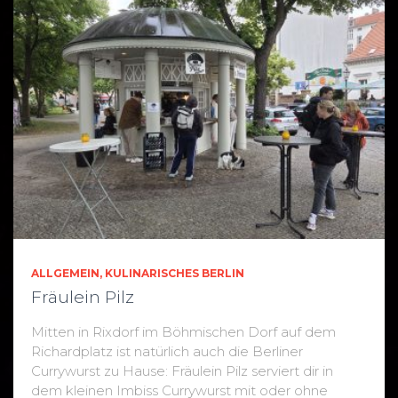
ALLGEMEIN
KULINARISCHES BERLIN
Fräulein Pilz
Mitten in Rixdorf im Böhmischen Dorf auf dem
Richardplatz ist natürlich auch die Berliner
Currywurst zu Hause: Fräulein Pilz serviert dir in
dem kleinen Imbiss Currywurst mit oder ohne