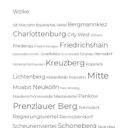
h
e
Wolke
n
n
Bergmannkiez
Alt-Marzahn
Bayerisches Viertel
a
c
Charlottenburg
City West
Dahlem
h
Friedrichshain
:
Friedenau
Friedrichshagen
Graefekiez
Grünau
Hermsdorf
Gesundbrunnen
Grunewald
Kreuzberg
Köpenick
Hohenschönhausen
Mitte
Lichtenberg
Marzahn
Marienfelde
Neukölln
Moabit
Neu Venedig
Pankow
Niederschöneweide
Nikolaiviertel
Prenzlauer Berg
Rahnsdorf
Regierungsviertel
Reinickendorf
Schöneberg
Scheunenviertel
Spandau