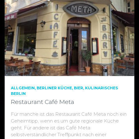
ALLGEMEIN
BERLINER KÜCHE
BIER
KULINARISCHES
BERLIN
Restaurant Café Meta
Für manche ist das Restaurant Café Meta noch ein
Geheimtipp, wenn es um gute regionale Küche
geht. Für andere ist das Café Meta
selbstverständlicher Treffpunkt nach einer