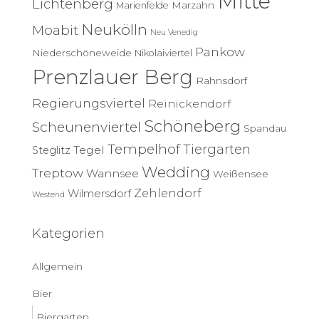
Mitte
Lichtenberg
Marzahn
Marienfelde
Neukölln
Moabit
Neu Venedig
Pankow
Niederschöneweide
Nikolaiviertel
Prenzlauer Berg
Rahnsdorf
Regierungsviertel
Reinickendorf
Schöneberg
Scheunenviertel
Spandau
Tempelhof
Tiergarten
Tegel
Steglitz
Wedding
Treptow
Wannsee
Weißensee
Zehlendorf
Wilmersdorf
Westend
Kategorien
Allgemein
Bier
Biergarten