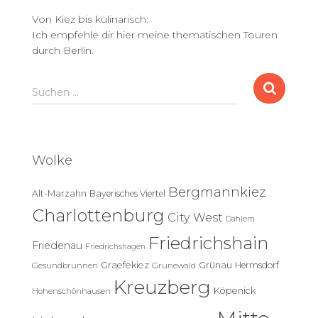
Von Kiez bis kulinarisch:
Ich empfehle dir hier meine thematischen Touren
durch Berlin.
S
Suchen …
u
c
h
e
Wolke
n
n
Bergmannkiez
Alt-Marzahn
Bayerisches Viertel
a
c
Charlottenburg
City West
Dahlem
h
Friedrichshain
:
Friedenau
Friedrichshagen
Graefekiez
Grünau
Hermsdorf
Gesundbrunnen
Grunewald
Kreuzberg
Köpenick
Hohenschönhausen