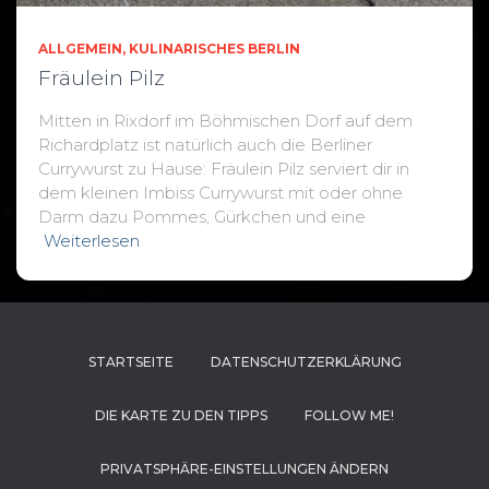
ALLGEMEIN
KULINARISCHES BERLIN
Fräulein Pilz
Mitten in Rixdorf im Böhmischen Dorf auf dem
Richardplatz ist natürlich auch die Berliner
Currywurst zu Hause: Fräulein Pilz serviert dir in
dem kleinen Imbiss Currywurst mit oder ohne
Darm dazu Pommes, Gürkchen und eine
Weiterlesen
STARTSEITE
DATENSCHUTZERKLÄRUNG
DIE KARTE ZU DEN TIPPS
FOLLOW ME!
PRIVATSPHÄRE-EINSTELLUNGEN ÄNDERN