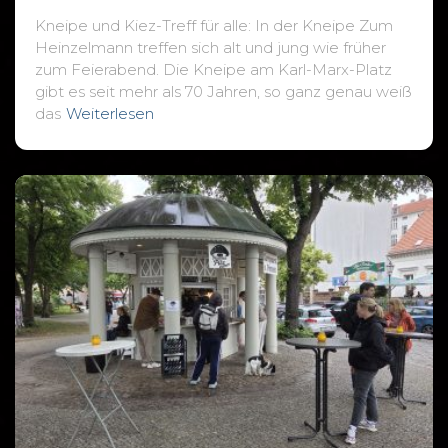
Kneipe und Kiez-Treff für alle: In der Kneipe Zum
Heinzelmann treffen sich alt und jung wie früher
zum Feierabend. Die Kneipe am Karl-Marx-Platz
gibt es seit mehr als 70 Jahren, so ganz genau weiß
das
Weiterlesen