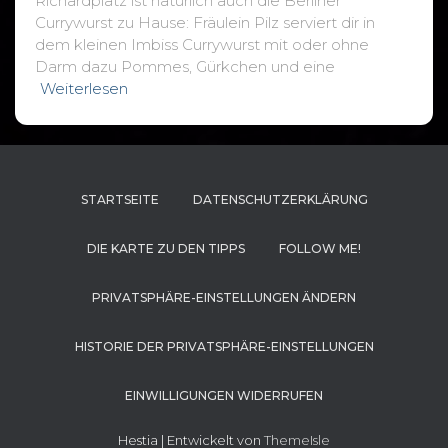
Richardplatz ist natürlich auch die Berliner
Currywurst zu Hause: Fräulein Pilz serviert dir in
dem kleinen Imbiss Currywurst mit oder ohne
Darm dazu Pommes, Gürkchen und eine
Weiterlesen
STARTSEITE
DATENSCHUTZERKLÄRUNG
DIE KARTE ZU DEN TIPPS
FOLLOW ME!
PRIVATSPHÄRE-EINSTELLUNGEN ÄNDERN
HISTORIE DER PRIVATSPHÄRE-EINSTELLUNGEN
EINWILLIGUNGEN WIDERRUFEN
Hestia | Entwickelt von
ThemeIsle