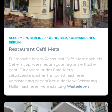
ALLGEMEIN
BERLINER KÜCHE
BIER
KULINARISCHES
BERLIN
Restaurant Café Meta
Für manche ist das Restaurant Café Meta noch ein
Geheimtipp, wenn es um gute regionale Küche
geht. Für andere ist das Café Meta
selbstverständlicher Treffpunkt nach einer
Veranstaltung gegenüber in der Max-Schmeling-
Halle (nach einer Veranstaltung
Weiterlesen