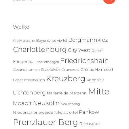
u
c
h
e
Wolke
n
n
Bergmannkiez
Alt-Marzahn
Bayerisches Viertel
a
c
Charlottenburg
City West
Dahlem
h
Friedrichshain
:
Friedenau
Friedrichshagen
Graefekiez
Grünau
Hermsdorf
Gesundbrunnen
Grunewald
Kreuzberg
Köpenick
Hohenschönhausen
Mitte
Lichtenberg
Marzahn
Marienfelde
Neukölln
Moabit
Neu Venedig
Pankow
Niederschöneweide
Nikolaiviertel
Prenzlauer Berg
Rahnsdorf