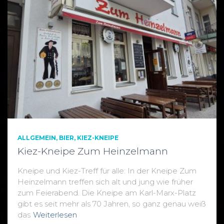
ALLGEMEIN
BIER
KIEZ-KNEIPE
Kiez-Kneipe Zum Heinzelmann
Kneipe und Kiez-Treff für alle: In der Kneipe Zum
Heinzelmann treffen sich alt und jung wie früher
zum Feierabend. Die Kneipe am Karl-Marx-Platz
gibt es seit mehr als 70 Jahren, so ganz genau weiß
das
Weiterlesen