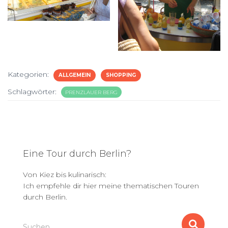
Kategorien:
ALLGEMEIN
SHOPPING
Schlagwörter:
PRENZLAUER BERG
Eine Tour durch Berlin?
Von Kiez bis kulinarisch:
Ich empfehle dir hier meine thematischen Touren
durch Berlin.
S
Suchen …