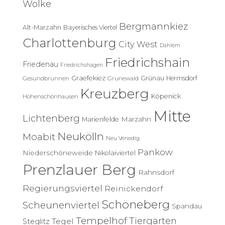
Wolke
n
n
Bergmannkiez
Alt-Marzahn
Bayerisches Viertel
a
c
Charlottenburg
City West
Dahlem
h
Friedrichshain
:
Friedenau
Friedrichshagen
Graefekiez
Grünau
Hermsdorf
Gesundbrunnen
Grunewald
Kreuzberg
Köpenick
Hohenschönhausen
Mitte
Lichtenberg
Marzahn
Marienfelde
Neukölln
Moabit
Neu Venedig
Pankow
Niederschöneweide
Nikolaiviertel
Prenzlauer Berg
Rahnsdorf
Regierungsviertel
Reinickendorf
Schöneberg
Scheunenviertel
Spandau
Tempelhof
Tiergarten
Tegel
Steglitz