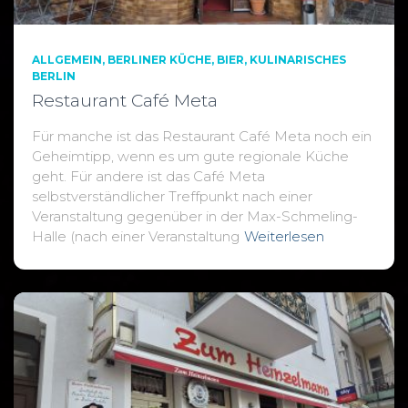
ALLGEMEIN
BERLINER KÜCHE
BIER
KULINARISCHES
BERLIN
Restaurant Café Meta
Für manche ist das Restaurant Café Meta noch ein
Geheimtipp, wenn es um gute regionale Küche
geht. Für andere ist das Café Meta
selbstverständlicher Treffpunkt nach einer
Veranstaltung gegenüber in der Max-Schmeling-
Halle (nach einer Veranstaltung
Weiterlesen