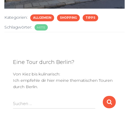
Kategorien:
ALLGEMEIN
SHOPPING
TIPPS
Schlagwörter:
MITTE
Eine Tour durch Berlin?
Von Kiez bis kulinarisch:
Ich empfehle dir hier meine thematischen Touren
durch Berlin.
S
Suchen …
u
c
h
e