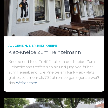
ALLGEMEIN
BIER
KIEZ-KNEIPE
Kiez-Kneipe Zum Heinzelmann
Kneipe und Kiez-Treff für alle: In der Kneipe Zum
Heinzelmann treffen sich alt und jung wie früher
zum Feierabend. Die Kneipe am Karl-Marx-Platz
gibt es seit mehr als 70 Jahren, so ganz genau weiß
das
Weiterlesen