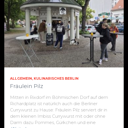
ALLGEMEIN
KULINARISCHES BERLIN
Fräulein Pilz
Mitten in Rixdorf im Böhmischen Dorf auf dem
Richardplatz ist natürlich auch die Berliner
Currywurst zu Hause: Fräulein Pilz serviert dir in
dem kleinen Imbiss Currywurst mit oder ohne
Darm dazu Pommes, Gürkchen und eine