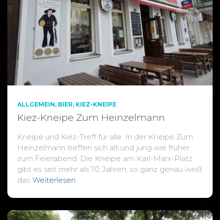
ALLGEMEIN
BIER
KIEZ-KNEIPE
Kiez-Kneipe Zum Heinzelmann
Kneipe und Kiez-Treff für alle: In der Kneipe Zum
Heinzelmann treffen sich alt und jung wie früher
zum Feierabend. Die Kneipe am Karl-Marx-Platz
gibt es seit mehr als 70 Jahren, so ganz genau weiß
das
Weiterlesen