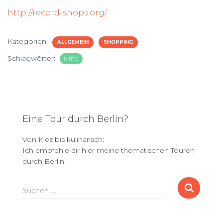
http://record-shops.org/
Kategorien:
ALLGEMEIN
SHOPPING
Schlagwörter:
MITTE
Eine Tour durch Berlin?
Von Kiez bis kulinarisch:
Ich empfehle dir hier meine thematischen Touren
durch Berlin.
S
Suchen …
u
c
h