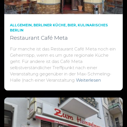
ALLGEMEIN
BERLINER KÜCHE
BIER
KULINARISCHES
BERLIN
Restaurant Café Meta
Für manche ist das Restaurant Café Meta noch ein
Geheimtipp, wenn es um gute regionale Küche
geht. Für andere ist das Café Meta
selbstverständlicher Treffpunkt nach einer
Veranstaltung gegenüber in der Max-Schmeling-
Halle (nach einer Veranstaltung
Weiterlesen