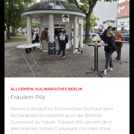
ALLGEMEIN
KULINARISCHES BERLIN
Fräulein Pilz
Mitten in Rixdorf im Böhmischen Dorf auf dem
Richardplatz ist natürlich auch die Berliner
Currywurst zu Hause: Fräulein Pilz serviert dir in
dem kleinen Imbiss Currywurst mit oder ohne