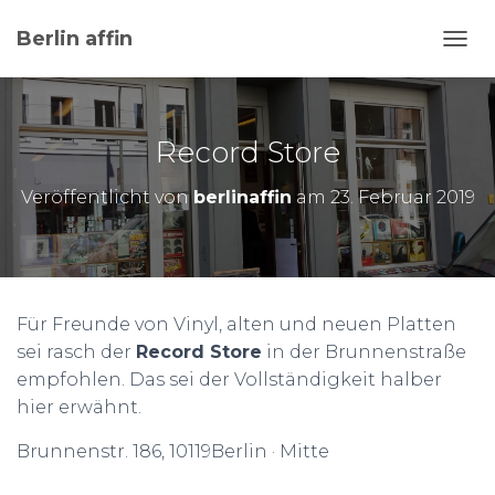
Berlin affin
N
A
V
I
G
Record Store
A
T
Veröffentlicht von
berlinaffin
am
23. Februar 2019
I
O
N
U
M
S
Für Freunde von Vinyl, alten und neuen Platten
C
sei rasch der
Record Store
in der Brunnenstraße
H
A
empfohlen. Das sei der Vollständigkeit halber
L
hier erwähnt.
T
E
Brunnenstr. 186, 10119Berlin · Mitte
N