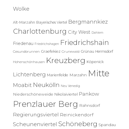
e
Wolke
n
n
Bergmannkiez
Alt-Marzahn
Bayerisches Viertel
a
c
Charlottenburg
City West
Dahlem
h
Friedrichshain
:
Friedenau
Friedrichshagen
Graefekiez
Grünau
Hermsdorf
Gesundbrunnen
Grunewald
Kreuzberg
Köpenick
Hohenschönhausen
Mitte
Lichtenberg
Marzahn
Marienfelde
Neukölln
Moabit
Neu Venedig
Pankow
Niederschöneweide
Nikolaiviertel
Prenzlauer Berg
Rahnsdorf
Regierungsviertel
Reinickendorf
Schöneberg
Scheunenviertel
Spandau