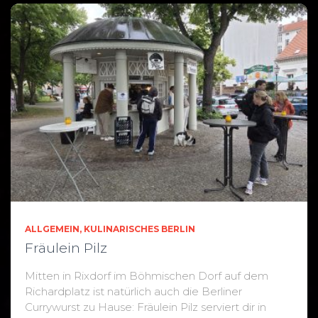
ALLGEMEIN
KULINARISCHES BERLIN
Fräulein Pilz
Mitten in Rixdorf im Böhmischen Dorf auf dem
Richardplatz ist natürlich auch die Berliner
Currywurst zu Hause: Fräulein Pilz serviert dir in