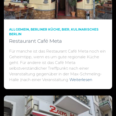
ALLGEMEIN
BERLINER KÜCHE
BIER
KULINARISCHES
BERLIN
Restaurant Café Meta
Für manche ist das Restaurant Café Meta noch ein
Geheimtipp, wenn es um gute regionale Küche
geht. Für andere ist das Café Meta
selbstverständlicher Treffpunkt nach einer
Veranstaltung gegenüber in der Max-Schmeling-
Halle (nach einer Veranstaltung
Weiterlesen