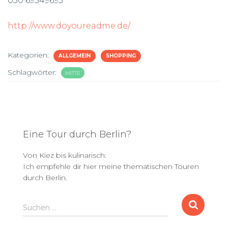
030 69549695
http://www.doyoureadme.de/
Kategorien:
ALLGEMEIN
SHOPPING
Schlagwörter:
MITTE
Eine Tour durch Berlin?
Von Kiez bis kulinarisch:
Ich empfehle dir hier meine thematischen Touren
durch Berlin.
S
Suchen …
u
c