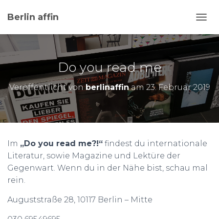
Berlin affin
N
A
V
I
G
Do you read me
A
T
Veröffentlicht von
berlinaffin
am
23. Februar 2019
I
O
N
U
M
S
Im
„Do you read me?!“
findest du internationale
C
Literatur, sowie Magazine und Lektüre der
H
A
Gegenwart. Wenn du in der Nähe bist, schau mal
L
rein.
T
E
Auguststraße 28, 10117 Berlin – Mitte
N