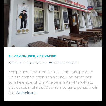
ALLGEMEIN
BIER
KIEZ-KNEIPE
Kiez-Kneipe Zum Heinzelmann
Kneipe und Kiez-Treff für alle: In der Kneipe Zum
Heinzelmann treffen sich alt und jung wie früher
zum Feierabend. Die Kneipe am Karl-Marx-Platz
gibt es seit mehr als 70 Jahren, so ganz genau weiß
das
Weiterlesen