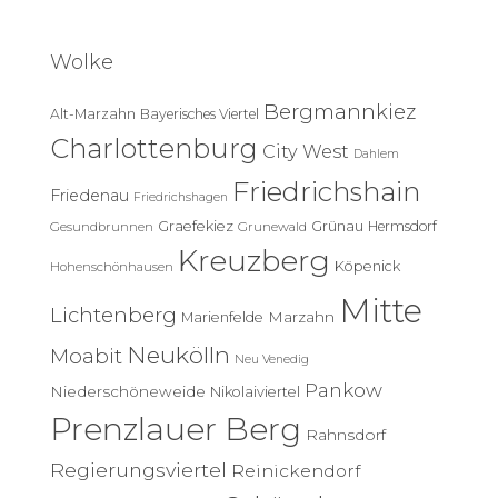
h
e
Wolke
n
n
Bergmannkiez
Alt-Marzahn
Bayerisches Viertel
a
c
Charlottenburg
City West
Dahlem
h
Friedrichshain
:
Friedenau
Friedrichshagen
Graefekiez
Grünau
Hermsdorf
Gesundbrunnen
Grunewald
Kreuzberg
Köpenick
Hohenschönhausen
Mitte
Lichtenberg
Marzahn
Marienfelde
Neukölln
Moabit
Neu Venedig
Pankow
Niederschöneweide
Nikolaiviertel
Prenzlauer Berg
Rahnsdorf
Regierungsviertel
Reinickendorf