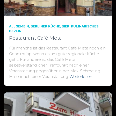
ALLGEMEIN
BERLINER KÜCHE
BIER
KULINARISCHES
BERLIN
Restaurant Café Meta
Für manche ist das Restaurant Café Meta noch ein
Geheimtipp, wenn es um gute regionale Küche
geht. Für andere ist das Café Meta
selbstverständlicher Treffpunkt nach einer
Veranstaltung gegenüber in der Max-Schmeling-
Halle (nach einer Veranstaltung
Weiterlesen