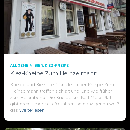
ALLGEMEIN
BIER
KIEZ-KNEIPE
Kiez-Kneipe Zum Heinzelmann
Kneipe und Kiez-Treff für alle: In der Kneipe Zum
Heinzelmann treffen sich alt und jung wie früher
zum Feierabend. Die Kneipe am Karl-Marx-Platz
gibt es seit mehr als 70 Jahren, so ganz genau weiß
das
Weiterlesen