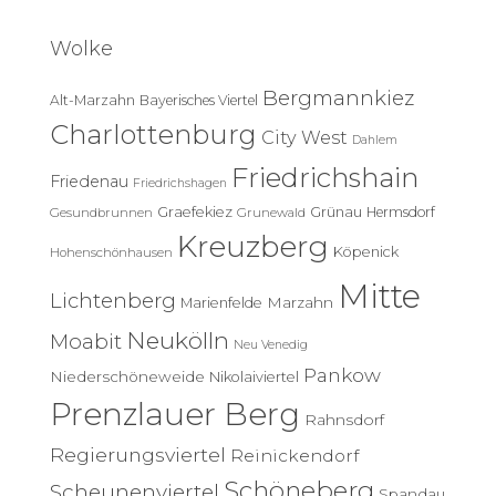
h
e
Wolke
n
n
Bergmannkiez
Alt-Marzahn
Bayerisches Viertel
a
c
Charlottenburg
City West
Dahlem
h
Friedrichshain
:
Friedenau
Friedrichshagen
Graefekiez
Grünau
Hermsdorf
Gesundbrunnen
Grunewald
Kreuzberg
Köpenick
Hohenschönhausen
Mitte
Lichtenberg
Marzahn
Marienfelde
Neukölln
Moabit
Neu Venedig
Pankow
Niederschöneweide
Nikolaiviertel
Prenzlauer Berg
Rahnsdorf
Regierungsviertel
Reinickendorf
Schöneberg
Scheunenviertel
Spandau