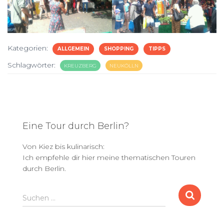
Kategorien:
ALLGEMEIN
SHOPPING
TIPPS
Schlagwörter:
KREUZBERG
NEUKÖLLN
Eine Tour durch Berlin?
Von Kiez bis kulinarisch:
Ich empfehle dir hier meine thematischen Touren
durch Berlin.
S
Suchen …
u
c