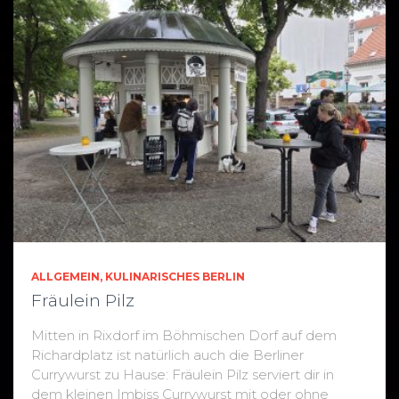
ALLGEMEIN
KULINARISCHES BERLIN
Fräulein Pilz
Mitten in Rixdorf im Böhmischen Dorf auf dem
Richardplatz ist natürlich auch die Berliner
Currywurst zu Hause: Fräulein Pilz serviert dir in
dem kleinen Imbiss Currywurst mit oder ohne