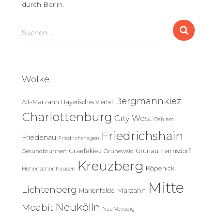
durch Berlin.
S
Suchen …
u
c
h
e
Wolke
n
n
Bergmannkiez
Alt-Marzahn
Bayerisches Viertel
a
c
Charlottenburg
City West
Dahlem
h
Friedrichshain
:
Friedenau
Friedrichshagen
Graefekiez
Grünau
Hermsdorf
Gesundbrunnen
Grunewald
Kreuzberg
Köpenick
Hohenschönhausen
Mitte
Lichtenberg
Marzahn
Marienfelde
Neukölln
Moabit
Neu Venedig