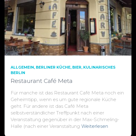
ALLGEMEIN
BERLINER KÜCHE
BIER
KULINARISCHES
BERLIN
Restaurant Café Meta
Für manche ist das Restaurant Café Meta noch ein
Geheimtipp, wenn es um gute regionale Küche
geht. Für andere ist das Café Meta
selbstverständlicher Treffpunkt nach einer
Veranstaltung gegenüber in der Max-Schmeling-
Halle (nach einer Veranstaltung
Weiterlesen