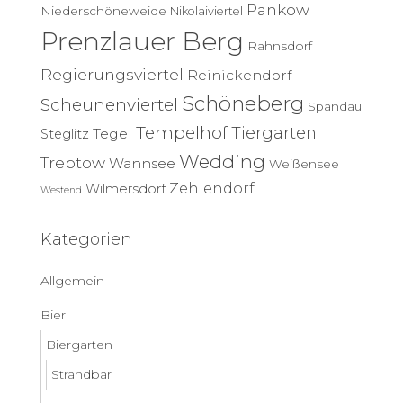
Pankow
Niederschöneweide
Nikolaiviertel
Prenzlauer Berg
Rahnsdorf
Regierungsviertel
Reinickendorf
Schöneberg
Scheunenviertel
Spandau
Tempelhof
Tiergarten
Tegel
Steglitz
Wedding
Treptow
Wannsee
Weißensee
Zehlendorf
Wilmersdorf
Westend
Kategorien
Allgemein
Bier
Biergarten
Strandbar