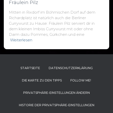
Fräulein Pilz
Mitten in Rixdorf im Böhmischen Dorf auf dem
Richardplatz ist natürlich auch die Berliner
Currywurst zu Hause: Fräulein Pilz serviert dir in
dem kleinen Imbiss Currywurst mit oder ohne
Darm dazu Pommes, Gürkchen und eine
Weiterlesen
STARTSEITE
DATENSCHUTZERKLÄRUNG
DIE KARTE ZU DEN TIPPS
FOLLOW ME!
PRIVATSPHÄRE-EINSTELLUNGEN ÄNDERN
HISTORIE DER PRIVATSPHÄRE-EINSTELLUNGEN