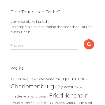
Eine Tour durch Berlin?
Von Kiez bis kulinarisch:
Ich empfehle dir hier meine thematischen Touren
durch Berlin.
S
Suchen …
u
c
h
e
Wolke
n
n
Bergmannkiez
Alt-Marzahn
Bayerisches Viertel
a
c
Charlottenburg
City West
Dahlem
h
Friedrichshain
:
Friedenau
Friedrichshagen
Graefekiez
Grünau
Hermsdorf
Gesundbrunnen
Grunewald