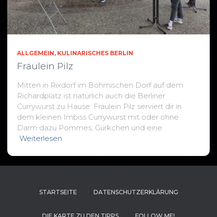
ALLGEMEIN
KULINARISCHES BERLIN
Fräulein Pilz
Mitten in Rixdorf im Böhmischen Dorf auf dem
Richardplatz ist natürlich auch die Berliner
Currywurst zu Hause: Fräulein Pilz serviert dir in
dem kleinen Imbiss Currywurst mit oder ohne
Darm dazu Pommes, Gürkchen und eine
Weiterlesen
STARTSEITE
DATENSCHUTZERKLÄRUNG
DIE KARTE ZU DEN TIPPS
FOLLOW ME!