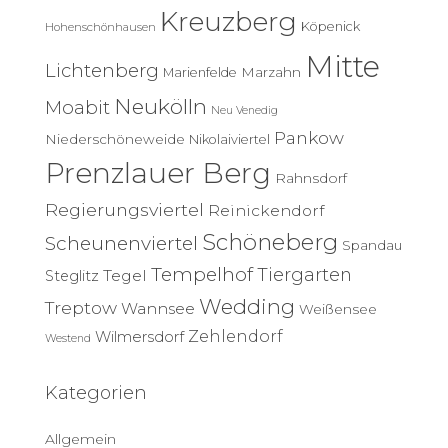
Kreuzberg
Köpenick
Hohenschönhausen
Mitte
Lichtenberg
Marzahn
Marienfelde
Neukölln
Moabit
Neu Venedig
Pankow
Niederschöneweide
Nikolaiviertel
Prenzlauer Berg
Rahnsdorf
Regierungsviertel
Reinickendorf
Schöneberg
Scheunenviertel
Spandau
Tempelhof
Tiergarten
Tegel
Steglitz
Wedding
Treptow
Wannsee
Weißensee
Zehlendorf
Wilmersdorf
Westend
Kategorien
Allgemein