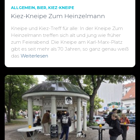
ALLGEMEIN
BIER
KIEZ-KNEIPE
Kiez-Kneipe Zum Heinzelmann
Kneipe und Kiez-Treff für alle: In der Kneipe Zum
Heinzelmann treffen sich alt und jung wie früher
zum Feierabend. Die Kneipe am Karl-Marx-Platz
gibt es seit mehr als 70 Jahren, so ganz genau weiß
das
Weiterlesen