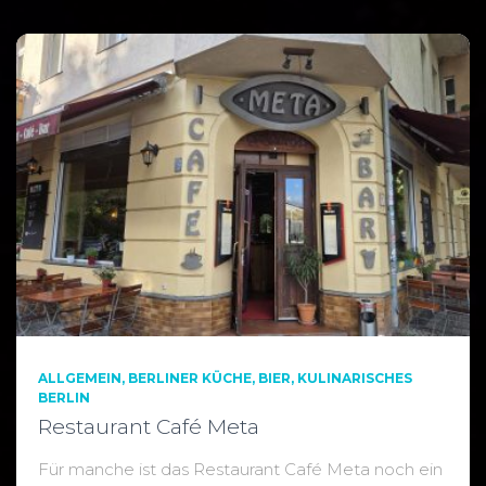
ALLGEMEIN
BERLINER KÜCHE
BIER
KULINARISCHES
BERLIN
Restaurant Café Meta
Für manche ist das Restaurant Café Meta noch ein