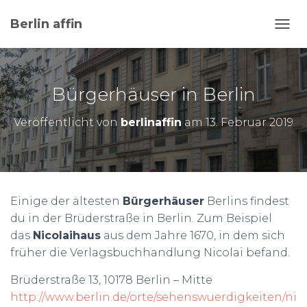
Berlin affin
N
A
V
I
G
Bürgerhäuser in Berlin
A
T
Veröffentlicht von
berlinaffin
am
13. Februar 2019
I
O
N
U
M
S
Einige der ältesten
Bürgerhäuser
Berlins findest
C
du in der Brüderstraße in Berlin. Zum Beispiel
H
A
das
Nicolaihaus
aus dem Jahre 1670, in dem sich
L
früher die Verlagsbuchhandlung Nicolai befand.
T
E
Brüderstraße 13, 10178 Berlin – Mitte
N
http://www.berlin.de/orte/sehenswuerdigkeiten/ni