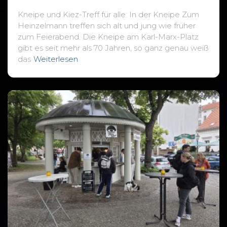
Kneipe und Kiez-Treff für alle: In der Kneipe Zum
Heinzelmann treffen sich alt und jung wie früher
zum Feierabend. Die Kneipe am Karl-Marx-Platz
gibt es seit mehr als 70 Jahren, so ganz genau weiß
das
Weiterlesen