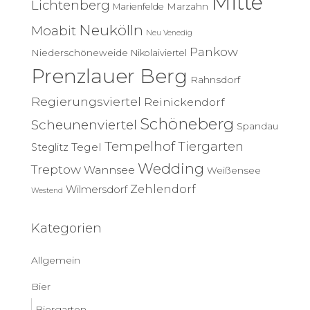
Mitte
Lichtenberg
Marzahn
Marienfelde
Neukölln
Moabit
Neu Venedig
Pankow
Niederschöneweide
Nikolaiviertel
Prenzlauer Berg
Rahnsdorf
Regierungsviertel
Reinickendorf
Schöneberg
Scheunenviertel
Spandau
Tempelhof
Tiergarten
Tegel
Steglitz
Wedding
Treptow
Wannsee
Weißensee
Zehlendorf
Wilmersdorf
Westend
Kategorien
Allgemein
Bier
Biergarten