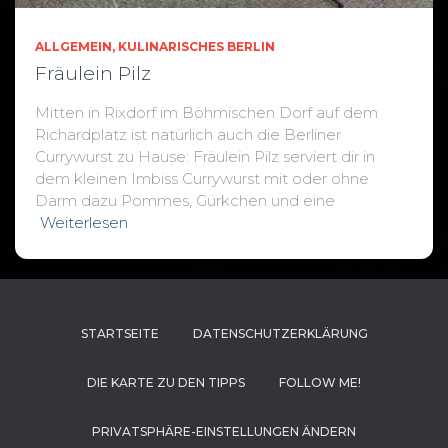
ALLGEMEIN
KULINARISCHES BERLIN
Fräulein Pilz
Mitten in Rixdorf im Böhmischen Dorf auf dem
Richardplatz ist natürlich auch die Berliner
Currywurst zu Hause: Fräulein Pilz serviert dir in
dem kleinen Imbiss Currywurst mit oder ohne
Darm dazu Pommes, Gürkchen und eine
Weiterlesen
STARTSEITE
DATENSCHUTZERKLÄRUNG
DIE KARTE ZU DEN TIPPS
FOLLOW ME!
PRIVATSPHÄRE-EINSTELLUNGEN ÄNDERN