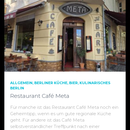
ALLGEMEIN
BERLINER KÜCHE
BIER
KULINARISCHES
BERLIN
Restaurant Café Meta
Für manche ist das Restaurant Café Meta noch ein
Geheimtipp, wenn es um gute regionale Küche
geht. Für andere ist das Café Meta
selbstverständlicher Treffpunkt nach einer