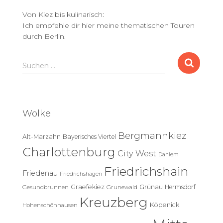
Von Kiez bis kulinarisch:
Ich empfehle dir hier meine thematischen Touren
durch Berlin.
S
Suchen …
u
c
h
e
Wolke
n
n
Bergmannkiez
Alt-Marzahn
Bayerisches Viertel
a
c
Charlottenburg
City West
Dahlem
h
Friedrichshain
:
Friedenau
Friedrichshagen
Graefekiez
Grünau
Hermsdorf
Gesundbrunnen
Grunewald
Kreuzberg
Köpenick
Hohenschönhausen