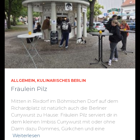
ALLGEMEIN
KULINARISCHES BERLIN
Fräulein Pilz
Mitten in Rixdorf im Böhmischen Dorf auf dem
Richardplatz ist natürlich auch die Berliner
Currywurst zu Hause: Fräulein Pilz serviert dir in
dem kleinen Imbiss Currywurst mit oder ohne
Darm dazu Pommes, Gürkchen und eine
Weiterlesen