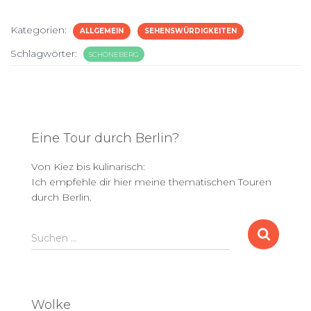
Kategorien:
ALLGEMEIN
SEHENSWÜRDIGKEITEN
Schlagwörter:
SCHÖNEBERG
Eine Tour durch Berlin?
Von Kiez bis kulinarisch:
Ich empfehle dir hier meine thematischen Touren
durch Berlin.
S
Suchen …
u
c
h
e
Wolke
n