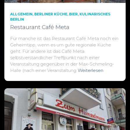
ALLGEMEIN
BERLINER KÜCHE
BIER
KULINARISCHES
BERLIN
Restaurant Café Meta
Für manche ist das Restaurant Café Meta noch ein
Geheimtipp, wenn es um gute regionale Küche
geht. Für andere ist das Café Meta
selbstverständlicher Treffpunkt nach einer
Veranstaltung gegenüber in der Max-Schmeling-
Halle (nach einer Veranstaltung
Weiterlesen