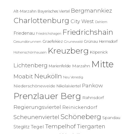
n
Bergmannkiez
Alt-Marzahn
Bayerisches Viertel
a
c
Charlottenburg
City West
Dahlem
h
Friedrichshain
:
Friedenau
Friedrichshagen
Graefekiez
Grünau
Hermsdorf
Gesundbrunnen
Grunewald
Kreuzberg
Köpenick
Hohenschönhausen
Mitte
Lichtenberg
Marzahn
Marienfelde
Neukölln
Moabit
Neu Venedig
Pankow
Niederschöneweide
Nikolaiviertel
Prenzlauer Berg
Rahnsdorf
Regierungsviertel
Reinickendorf
Schöneberg
Scheunenviertel
Spandau
Tempelhof
Tiergarten
Tegel
Steglitz