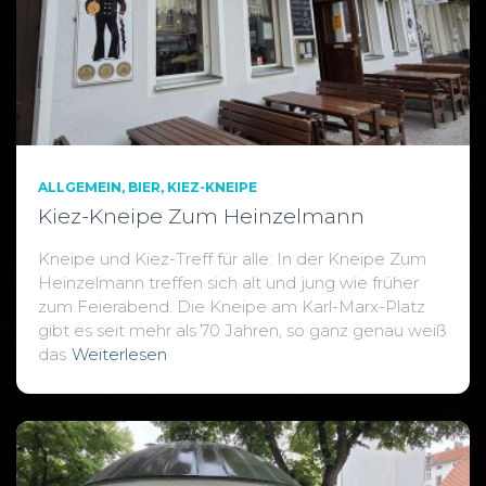
ALLGEMEIN
BIER
KIEZ-KNEIPE
Kiez-Kneipe Zum Heinzelmann
Kneipe und Kiez-Treff für alle: In der Kneipe Zum
Heinzelmann treffen sich alt und jung wie früher
zum Feierabend. Die Kneipe am Karl-Marx-Platz
gibt es seit mehr als 70 Jahren, so ganz genau weiß
das
Weiterlesen