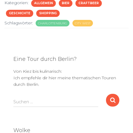
Kategorien:
ALLGEMEIN
BIER
CRAFTBEER
GESCHICHTE
SHOPPING
Schlagwörter:
CHARLOTTENBURG
CITY WEST
Eine Tour durch Berlin?
Von Kiez bis kulinarisch:
Ich empfehle dir hier meine thematischen Touren
durch Berlin.
S
Suchen …
u
c
h
e
Wolke
n