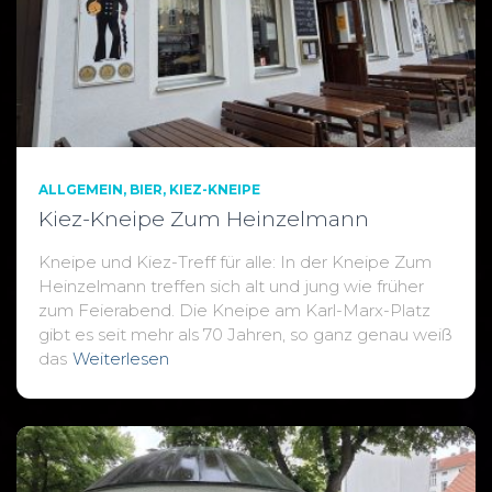
ALLGEMEIN
BIER
KIEZ-KNEIPE
Kiez-Kneipe Zum Heinzelmann
Kneipe und Kiez-Treff für alle: In der Kneipe Zum
Heinzelmann treffen sich alt und jung wie früher
zum Feierabend. Die Kneipe am Karl-Marx-Platz
gibt es seit mehr als 70 Jahren, so ganz genau weiß
das
Weiterlesen