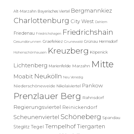
n
Bergmannkiez
Alt-Marzahn
Bayerisches Viertel
a
c
Charlottenburg
City West
Dahlem
h
Friedrichshain
:
Friedenau
Friedrichshagen
Graefekiez
Grünau
Hermsdorf
Gesundbrunnen
Grunewald
Kreuzberg
Köpenick
Hohenschönhausen
Mitte
Lichtenberg
Marzahn
Marienfelde
Neukölln
Moabit
Neu Venedig
Pankow
Niederschöneweide
Nikolaiviertel
Prenzlauer Berg
Rahnsdorf
Regierungsviertel
Reinickendorf
Schöneberg
Scheunenviertel
Spandau
Tempelhof
Tiergarten
Tegel
Steglitz