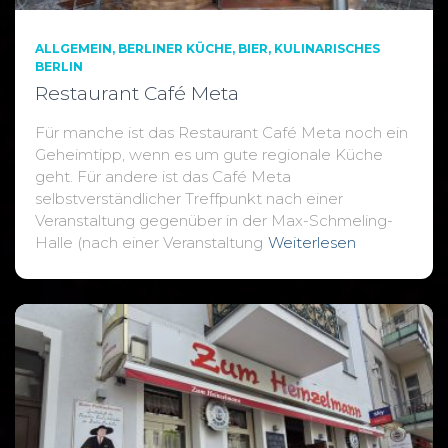
ALLGEMEIN
BERLINER KÜCHE
BIER
KULINARISCHES
BERLIN
Restaurant Café Meta
Für manche ist das Restaurant Café Meta noch ein
Geheimtipp, wenn es um gute regionale Küche
geht. Für andere ist das Café Meta
selbstverständlicher Treffpunkt nach einer
Veranstaltung gegenüber in der Max-Schmeling-
Halle (nach einer Veranstaltung
Weiterlesen