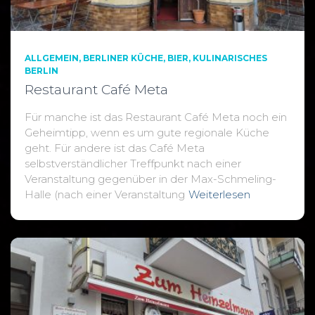
ALLGEMEIN
BERLINER KÜCHE
BIER
KULINARISCHES
BERLIN
Restaurant Café Meta
Für manche ist das Restaurant Café Meta noch ein
Geheimtipp, wenn es um gute regionale Küche
geht. Für andere ist das Café Meta
selbstverständlicher Treffpunkt nach einer
Veranstaltung gegenüber in der Max-Schmeling-
Halle (nach einer Veranstaltung
Weiterlesen