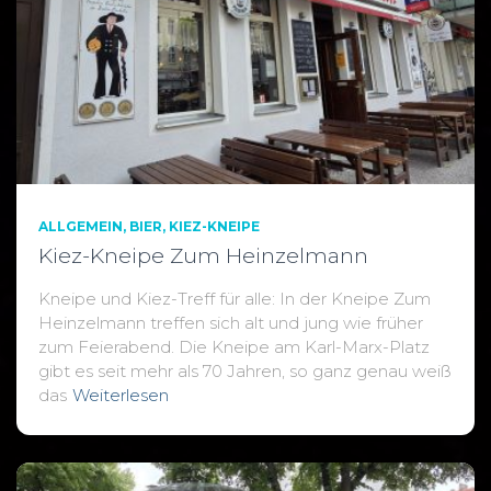
ALLGEMEIN
BIER
KIEZ-KNEIPE
Kiez-Kneipe Zum Heinzelmann
Kneipe und Kiez-Treff für alle: In der Kneipe Zum
Heinzelmann treffen sich alt und jung wie früher
zum Feierabend. Die Kneipe am Karl-Marx-Platz
gibt es seit mehr als 70 Jahren, so ganz genau weiß
das
Weiterlesen