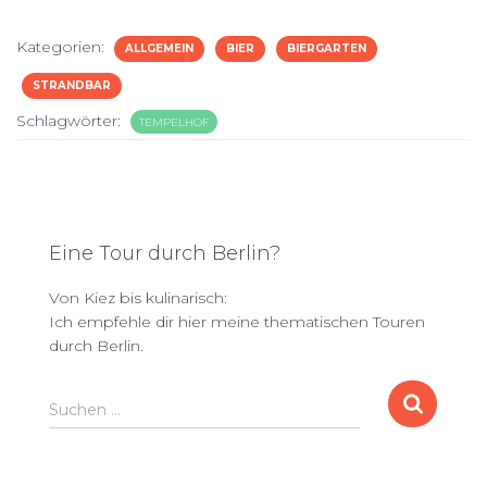
Kategorien:
ALLGEMEIN
BIER
BIERGARTEN
STRANDBAR
Schlagwörter:
TEMPELHOF
Eine Tour durch Berlin?
Von Kiez bis kulinarisch:
Ich empfehle dir hier meine thematischen Touren
durch Berlin.
S
Suchen …
u
c
h