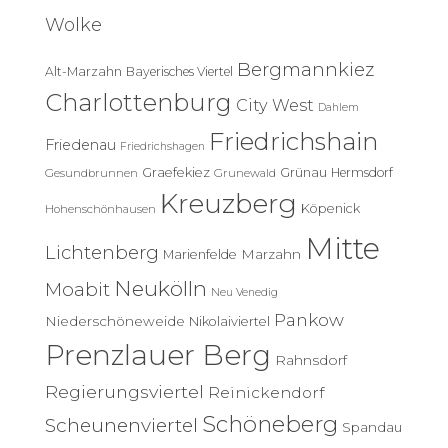
e
Wolke
n
n
Bergmannkiez
Alt-Marzahn
Bayerisches Viertel
a
c
Charlottenburg
City West
Dahlem
h
Friedrichshain
:
Friedenau
Friedrichshagen
Graefekiez
Grünau
Hermsdorf
Gesundbrunnen
Grunewald
Kreuzberg
Köpenick
Hohenschönhausen
Mitte
Lichtenberg
Marzahn
Marienfelde
Neukölln
Moabit
Neu Venedig
Pankow
Niederschöneweide
Nikolaiviertel
Prenzlauer Berg
Rahnsdorf
Regierungsviertel
Reinickendorf
Schöneberg
Scheunenviertel
Spandau