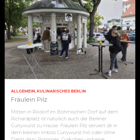
ALLGEMEIN
KULINARISCHES BERLIN
Fräulein Pilz
Mitten in Rixdorf im Böhmischen Dorf auf dem
Richardplatz ist natürlich auch die Berliner
Currywurst zu Hause: Fräulein Pilz serviert dir in
dem kleinen Imbiss Currywurst mit oder ohne
Darm dazu Pommes, Gürkchen und eine