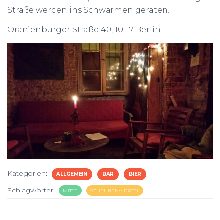
Straße werden ins Schwärmen geraten.
Oranienburger Straße 40, 10117 Berlin
Kategorien:
ALLGEMEIN
BAR
BIER
Schlagwörter:
MITTE
SCHEUNENVIERTEL