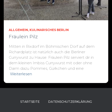
ALLGEMEIN
KULINARISCHES BERLIN
Fräulein Pilz
Mitten in Rixdorf im Böhmischen Dorf auf dem
Richardplatz ist natürlich auch die Berliner
Currywurst zu Hause: Fräulein Pilz serviert dir in
dem kleinen Imbiss Currywurst mit oder ohne
Darm dazu Pommes, Gürkchen und eine
Weiterlesen
STARTSEITE
DATENSCHUTZERKLÄRUNG