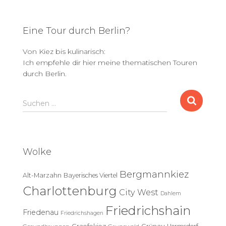
Eine Tour durch Berlin?
Von Kiez bis kulinarisch:
Ich empfehle dir hier meine thematischen Touren
durch Berlin.
S
Suchen …
u
c
h
e
Wolke
n
n
Bergmannkiez
Alt-Marzahn
Bayerisches Viertel
a
c
Charlottenburg
City West
Dahlem
h
Friedrichshain
:
Friedenau
Friedrichshagen