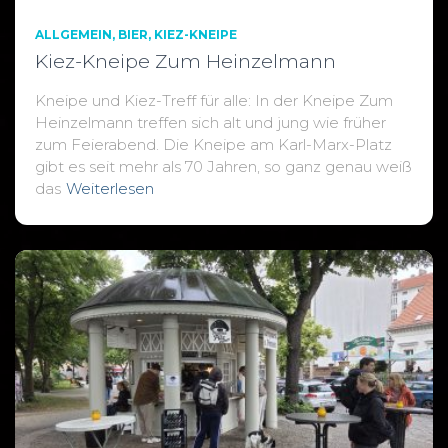
ALLGEMEIN
BIER
KIEZ-KNEIPE
Kiez-Kneipe Zum Heinzelmann
Kneipe und Kiez-Treff für alle: In der Kneipe Zum
Heinzelmann treffen sich alt und jung wie früher
zum Feierabend. Die Kneipe am Karl-Marx-Platz
gibt es seit mehr als 70 Jahren, so ganz genau weiß
das
Weiterlesen