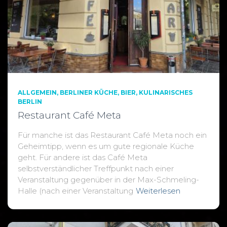
ALLGEMEIN
BERLINER KÜCHE
BIER
KULINARISCHES
BERLIN
Restaurant Café Meta
Für manche ist das Restaurant Café Meta noch ein
Geheimtipp, wenn es um gute regionale Küche
geht. Für andere ist das Café Meta
selbstverständlicher Treffpunkt nach einer
Veranstaltung gegenüber in der Max-Schmeling-
Halle (nach einer Veranstaltung
Weiterlesen