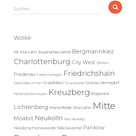
S
Suchen …
u
c
h
e
Wolke
n
n
Bergmannkiez
Alt-Marzahn
Bayerisches Viertel
a
c
Charlottenburg
City West
Dahlem
h
Friedrichshain
:
Friedenau
Friedrichshagen
Graefekiez
Grünau
Hermsdorf
Gesundbrunnen
Grunewald
Kreuzberg
Köpenick
Hohenschönhausen
Mitte
Lichtenberg
Marzahn
Marienfelde
Neukölln
Moabit
Neu Venedig
Pankow
Niederschöneweide
Nikolaiviertel