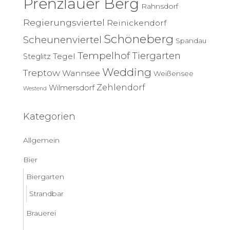
Prenzlauer Berg
Rahnsdorf
Regierungsviertel
Reinickendorf
Schöneberg
Scheunenviertel
Spandau
Tempelhof
Tiergarten
Tegel
Steglitz
Wedding
Treptow
Wannsee
Weißensee
Zehlendorf
Wilmersdorf
Westend
Kategorien
Allgemein
Bier
Biergarten
Strandbar
Brauerei