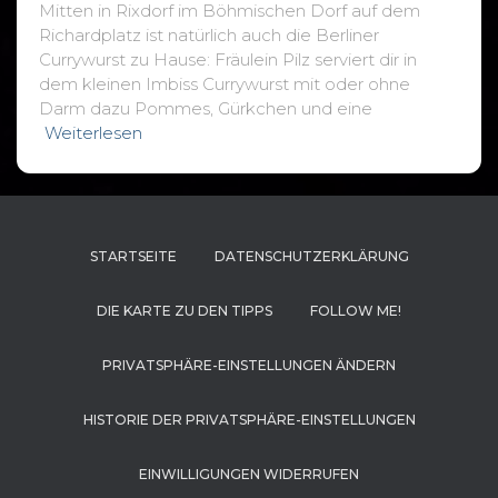
Mitten in Rixdorf im Böhmischen Dorf auf dem
Richardplatz ist natürlich auch die Berliner
Currywurst zu Hause: Fräulein Pilz serviert dir in
dem kleinen Imbiss Currywurst mit oder ohne
Darm dazu Pommes, Gürkchen und eine
Weiterlesen
STARTSEITE
DATENSCHUTZERKLÄRUNG
DIE KARTE ZU DEN TIPPS
FOLLOW ME!
PRIVATSPHÄRE-EINSTELLUNGEN ÄNDERN
HISTORIE DER PRIVATSPHÄRE-EINSTELLUNGEN
EINWILLIGUNGEN WIDERRUFEN