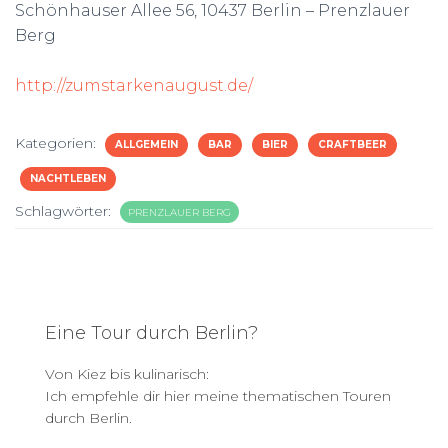
Schönhauser Allee 56, 10437 Berlin – Prenzlauer
Berg
http://zumstarkenaugust.de/
Kategorien:
ALLGEMEIN
BAR
BIER
CRAFTBEER
NACHTLEBEN
Schlagwörter:
PRENZLAUER BERG
Eine Tour durch Berlin?
Von Kiez bis kulinarisch:
Ich empfehle dir hier meine thematischen Touren
durch Berlin.