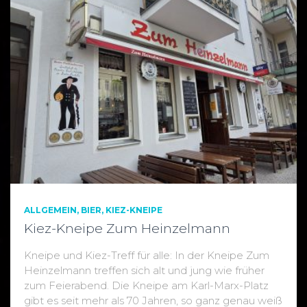
ALLGEMEIN
BIER
KIEZ-KNEIPE
Kiez-Kneipe Zum Heinzelmann
Kneipe und Kiez-Treff für alle: In der Kneipe Zum
Heinzelmann treffen sich alt und jung wie früher
zum Feierabend. Die Kneipe am Karl-Marx-Platz
gibt es seit mehr als 70 Jahren, so ganz genau weiß