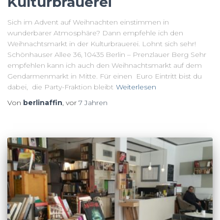
Kulturbrauerei
Sich im Advent auf Weihnachten einstimmen in
wunderbarer Atmosphäre? Dann empfehle ich den
Weihnachtsmarkt in der Kulturbrauerei. Lohnt sich sehr!
Schönhauser Allee 36, 10435 Berlin – Prenzlauer Berg Sehr
empfehlen kann ich auch den Weihnachtsmarkt auf dem
Gendarmenmarkt in Mitte. Für einen Euro Eintritt bist du
dabei, die Party-Fraktion bleibt
Weiterlesen
Von
berlinaffin
, vor
7 Jahren