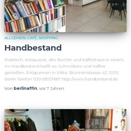
ALLGEMEIN
CAFÉ
SHOPPING
Handbestand
Praktisch: Antiquariat, alte Bücher und Kaffeehaus in einem.
Im Handbestand heißt es: Schmökern und Kaffee
genießen. Entspannen in Mitte. Brunnenstrasse 42, 10115
Berlin Telefon 030-55957667 http://www.handbestand.de
Von
berlinaffin
, vor
7 Jahren