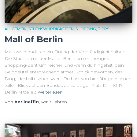
ALLGEMEIN
SEHENSWÜRDIGKEITEN
SHOPPING
TIPPS
Mall of Berlin
Mal zwischendurch ein Eintrag der Vollständigkeit halber:
Die Stadt ist mit der Mall of Berlin um ein riesiges
Shopping-Zentrum reicher, und wenn du hingehst, dein
Geldbeutel entsprechend ärmer. Schick geworden, das
Ding, deshalb sehenswert. Du hast von hier übrigens einen
tollen Blick auf den Bundesrat. Leipziger Platz 12 – 10117
Berlin MitteTel.:
Weiterlesen
Von
berlinaffin
, vor
7 Jahren