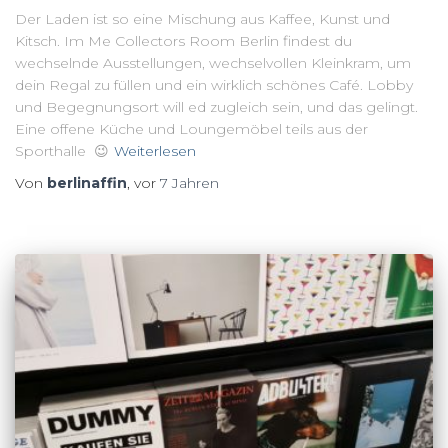
Der Laden ist so eine Mischung aus Kaffee, Kunst und
Kitsch. Im Me Collectors Room Berlin findest du
wechselnde Ausstellungen, wechselvollen Kleinkram, um
dein Regal zu füllen und ein wirklich schönes Café. Lobby
und Begegnungsort will ed zugleich sein, und das gelingt.
Eine offene Küche und Loungemöbel teils aus der
Sporthalle 😉
Weiterlesen
Von
berlinaffin
, vor
7 Jahren