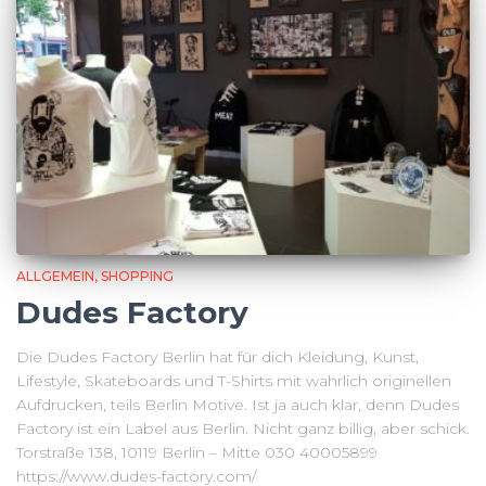
ALLGEMEIN
SHOPPING
Dudes Factory
Die Dudes Factory Berlin hat für dich Kleidung, Kunst,
Lifestyle, Skateboards und T-Shirts mit wahrlich originellen
Aufdrucken, teils Berlin Motive. Ist ja auch klar, denn Dudes
Factory ist ein Label aus Berlin. Nicht ganz billig, aber schick.
Torstraße 138, 10119 Berlin – Mitte 030 40005899
https://www.dudes-factory.com/