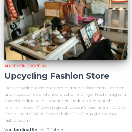
ALLGEMEIN
SHOPPING
Upcycling Fashion Store
Der Upcycling Fashion Store bietet dir Klamotten, Taschen
und Assescoires und andere schöne Dinge. Nachhaltig und
zumeist individuelle Handarbeit. Dadurch leider auch
reichlich teuer. Mittwoch geschlossenAnklamer Str. 17, 10115
Berlin – Mitte (Nähe Rosenthaler Platz) http://upcycling-
fashion.com
Von
berlinaffin
, vor
7 Jahren