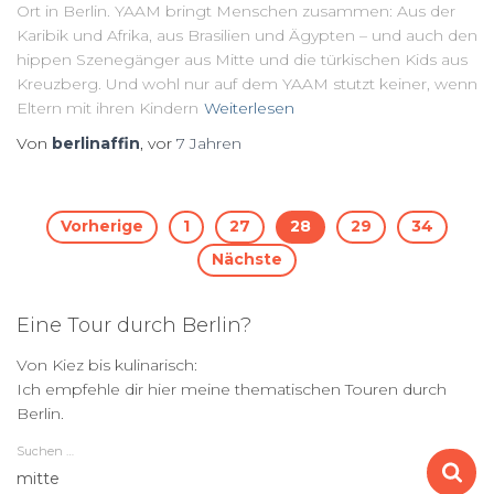
Ort in Berlin. YAAM bringt Menschen zusammen: Aus der
Karibik und Afrika, aus Brasilien und Ägypten – und auch den
hippen Szenegänger aus Mitte und die türkischen Kids aus
Kreuzberg. Und wohl nur auf dem YAAM stutzt keiner, wenn
Eltern mit ihren Kindern
Weiterlesen
Von
berlinaffin
, vor
7 Jahren
Seitennummerierung
Vorherige
1
27
28
29
34
Nächste
der
Eine Tour durch Berlin?
Beiträge
Von Kiez bis kulinarisch:
Ich empfehle dir hier meine thematischen Touren durch
Berlin.
Suchen …
S
u