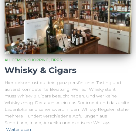
ALLGEMEIN
SHOPPING
TIPPS
Whisky & Cigars
Hier bekommst du dein ganz persönliches Tasting und
äußerst kompetente Beratung. Wer auf Whisky steht,
muss Whisky & Cigars besucht haben. Und wer keine
Whiskys mag: Der auch. Allein das Sortiment und das uralte
Ladenlokal sind sehenswert. In den Whisky-Regalen stehen
mehrere Hundert verschiedene Abfüllungen aus
Schottland, Irland, Amerika und exotische Whiskys
Weiterlesen