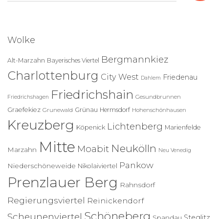
c
h
e
Wolke
n
n
Bergmannkiez
Alt-Marzahn
Bayerisches Viertel
a
Charlottenburg
c
City West
Friedenau
Dahlem
h
Friedrichshain
:
Gesundbrunnen
Friedrichshagen
Graefekiez
Grünau
Hermsdorf
Grunewald
Hohenschönhausen
Kreuzberg
Lichtenberg
Köpenick
Marienfelde
Mitte
Neukölln
Moabit
Marzahn
Neu Venedig
Pankow
Niederschöneweide
Nikolaiviertel
Prenzlauer Berg
Rahnsdorf
Regierungsviertel
Reinickendorf
Schöneberg
Scheunenviertel
Steglitz
Spandau