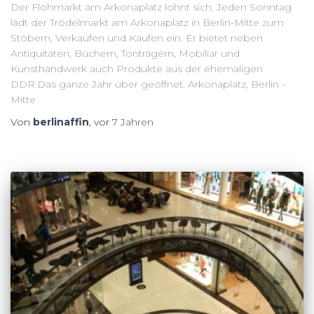
Der Flohmarkt am Arkonaplatz lohnt sich. Jeden Sonntag
lädt der Trödelmarkt am Arkonaplatz in Berlin-Mitte zum
Stöbern, Verkaufen und Kaufen ein. Er bietet neben
Antiquitäten, Büchern, Tonträgern, Mobiliar und
Kunsthandwerk auch Produkte aus der ehemaligen
DDR.Das ganze Jahr über geöffnet. Arkonaplatz, Berlin -
Mitte
Von
berlinaffin
, vor
7 Jahren