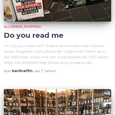
ALLGEMEIN
SHOPPING
Do you read me
Im „Do you read me?!“ findest du internationale Literatur,
sowie Magazine und Lektüre der Gegenwart. Wenn du in
der Nähe bist, schau mal rein. Auguststraße 28, 10117 Berlin –
Mitte 030 69549695 http://www.doyoureadme.de/
Von
berlinaffin
, vor
7 Jahren