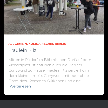
ALLGEMEIN
KULINARISCHES BERLIN
Fräulein Pilz
Mitten in Rixdorf im Böhmischen Dorf auf dem
Richardplatz ist natürlich auch die Berliner
Currywurst zu Hause: Fräulein Pilz serviert dir in
dem kleinen Imbiss Currywurst mit oder ohne
Darm dazu Pommes, Gürkchen und eine
Weiterlesen