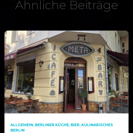
Ähnliche Beiträge
ALLGEMEIN
BERLINER KÜCHE
BIER
KULINARISCHES
BERLIN