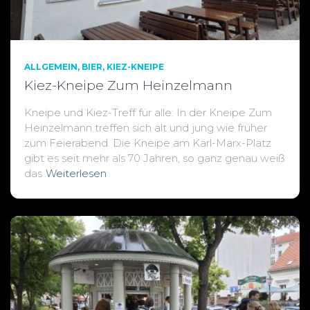
ALLGEMEIN
BIER
KIEZ-KNEIPE
Kiez-Kneipe Zum Heinzelmann
Kneipe und Kiez-Treff für alle: In der Kneipe Zum
Heinzelmann treffen sich alt und jung wie früher
zum Feierabend. Die Kneipe am Karl-Marx-Platz
gibt es seit mehr als 70 Jahren, so ganz genau weiß
das
Weiterlesen