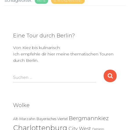
Schlagwörter:
MITTE
SCHEUNENVIERTEL
Eine Tour durch Berlin?
Von Kiez bis kulinarisch:
Ich empfehle dir hier meine thematischen Touren
durch Berlin.
S
Suchen …
u
c
h
e
Wolke
n
n
Bergmannkiez
Alt-Marzahn
Bayerisches Viertel
a
c
Charlottenburg
City West
Dahlem