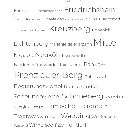
h
Friedrichshain
:
Friedenau
Friedrichshagen
Graefekiez
Grünau
Hermsdorf
Gesundbrunnen
Grunewald
Kreuzberg
Köpenick
Hohenschönhausen
Mitte
Lichtenberg
Marzahn
Marienfelde
Neukölln
Moabit
Neu Venedig
Pankow
Niederschöneweide
Nikolaiviertel
Prenzlauer Berg
Rahnsdorf
Regierungsviertel
Reinickendorf
Schöneberg
Scheunenviertel
Spandau
Tempelhof
Tiergarten
Tegel
Steglitz
Wedding
Treptow
Wannsee
Weißensee
Zehlendorf
Wilmersdorf
Westend