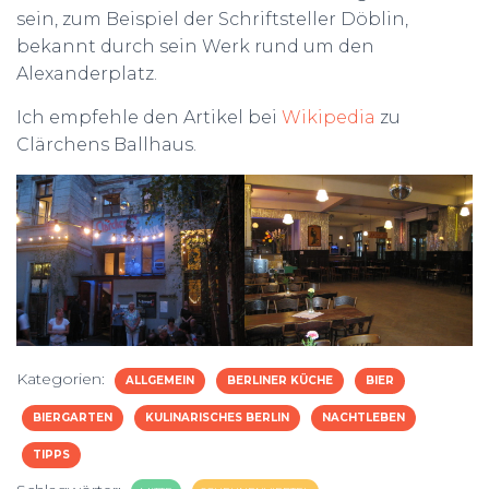
sein, zum Beispiel der Schriftsteller Döblin,
bekannt durch sein Werk rund um den
Alexanderplatz.
Ich empfehle den Artikel bei
Wikipedia
zu
Clärchens Ballhaus.
Kategorien:
ALLGEMEIN
BERLINER KÜCHE
BIER
BIERGARTEN
KULINARISCHES BERLIN
NACHTLEBEN
TIPPS