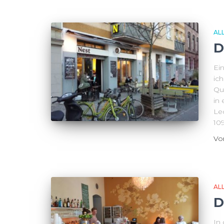
AL
D
Ei
ic
Qu
in
Lec
10
V
AL
D
In