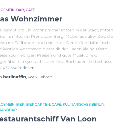
LGEMEIN
BAR
CAFÉ
as Wohnzimmer
e gemütlich: Ein Wohnzimmer mitten in der Stadt, mitten
Berlin, mitten in Prenzlauer Berg. Möbel aus alter Zeit, die
len im Fußboden noch viel älter. Der Kaffee dafür frisch
 köstlich. Ansonsten bietet dir der Laden kleine Bistro-
eisen zu niedrigen Preisen und gute Musik.Direkt
genüber ein sympathischer Kiez-Buchladen. Lettestrasse
10437
Weiterlesen
on
berlinaffin
, vor
7 Jahren
LGEMEIN
BIER
BIERGARTEN
CAFÉ
KULINARISCHES BERLIN
RANDBAR
estaurantschiff Van Loon