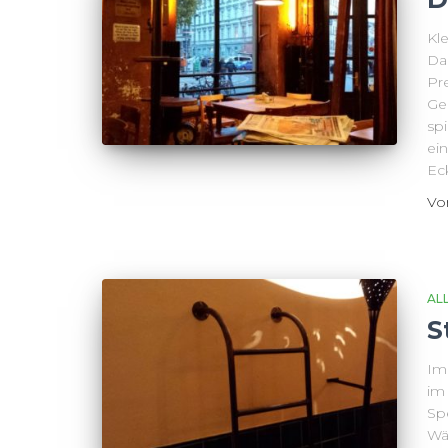
Kle
Da
Pr
Ger
sp
ein
Eck
V
AL
S
Im
im
Sp
Wä