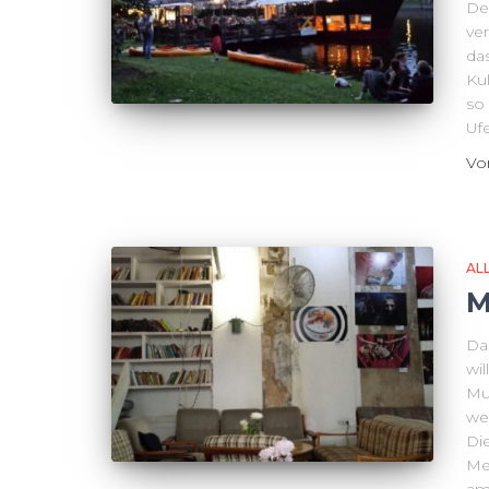
Der
ve
das
Ku
so
Uf
V
AL
M
Das
wi
Mu
wen
Di
Me