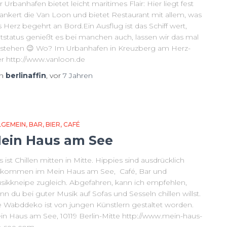
 Urbanhafen bietet leicht maritimes Flair: Hier liegt fest
rankert die Van Loon und bietet Restaurant mit allem, was
 Herz begehrt an Bord.Ein Ausflug ist das Schiff wert,
ltstatus genießt es bei manchen auch, lassen wir das mal
 stehen 😉 Wo? Im Urbanhafen in Kreuzberg am Herz-
er http://www.vanloon.de
on
berlinaffin
, vor
7 Jahren
LGEMEIN
BAR
BIER
CAFÉ
ein Haus am See
 ist Chillen mitten in Mitte. Hippies sind ausdrücklich
llkommen im Mein Haus am See, Café, Bar und
sikkneipe zugleich. Abgefahren, kann ich empfehlen,
n du bei guter Musik auf Sofas und Sesseln chillen willst.
e Wabddeko ist von jungen Künstlern gestaltet worden.
in Haus am See, 10119 Berlin-Mitte http://www.mein-haus-