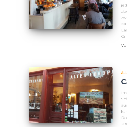
jed
abe
zw
Mu
La
Gr
V
AL
C
Im
Sch
au
kan
Rot
28