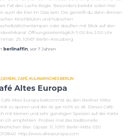
en Fall den Lachs-Bagle. Besonders beliebt sollen hier
r auch die Eier im Glas sein. Die genießt du dann drinnen
ischen Kirschblüten und hübschen
schelblättchenlampen oder draußen mit Blick auf den
ndwehrkanal. Öffnungszeitentäglich 9.00 bis 2.00 Uhr
immstr. 29, 10967 Berlin–Kreuzberg
on
berlinaffin
, vor
7 Jahren
LGEMEIN
CAFÉ
KULINARISCHES BERLIN
afé Altes Europa
 Café Altes Europa bekommst du den Berliner Mitte
ick zu spüren und der ist gar nicht so alt. Dieses Café,
ch mit kleinen und sehr günstigen Speisen auf der Karte
n ich empfehlen. Probier mal das traditionelle
kehlchen Bier. Gipsstr. 11, 10119 Berlin-Mitte 030
093840 http://www.alteseuropa.com