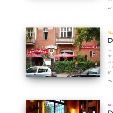
am
V
AL
D
Au
do
br
9:0
81
V
AL
D