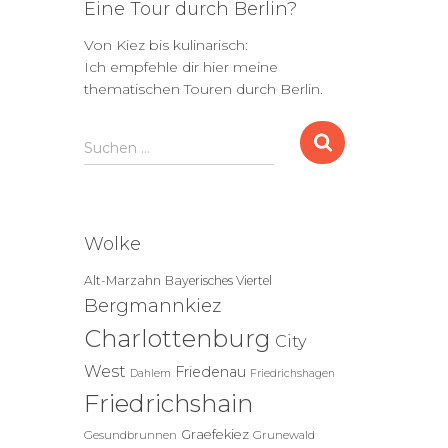
Eine Tour durch Berlin?
Von Kiez bis kulinarisch:
Ich empfehle dir hier meine
thematischen Touren durch Berlin.
S
Suchen …
u
c
h
e
Wolke
n
n
Alt-Marzahn
Bayerisches Viertel
a
Bergmannkiez
c
Charlottenburg
h
City
:
West
Friedenau
Dahlem
Friedrichshagen
Friedrichshain
Graefekiez
Gesundbrunnen
Grunewald