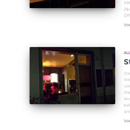
Mi
Ab
Öf
V
AL
S
Da
We
von
Rä
An
be
ans
V