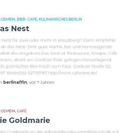
LGEMEIN
BIER
CAFÉ
KULINARISCHES BERLIN
as Nest
n Nest für zwei oder mehr in Kreuzberg? Dann empfehle
h dir das Nest. Sehr gute Küche, bio und hervorragende
alität des Angebots.Das Nest ist Restaurant, Kneipe, Cafe
 einem, direkt am Görlitzer Park gelegen.Hervorragend:
h, polnisches Bier frisch vom Fass. Görlitzer Straße 52,
997 Berlin030 62735787 http://www.cafenest.de/
on
berlinaffin
, vor
7 Jahren
LGEMEIN
CAFÉ
ie Goldmarie
 der Goldmarie an der Admiralsbrücke empfehle ich dir auf