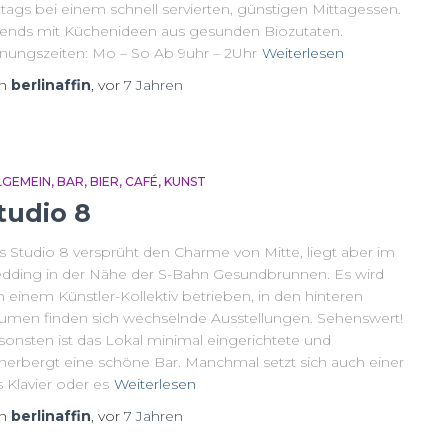
ttags bei einem schnell servierten, günstigen Mittagessen.
ends mit Küchenideen aus gesunden Biozutaten.
fnungszeiten: Mo – So Ab 9uhr – 2Uhr
Weiterlesen
on
berlinaffin
, vor
7 Jahren
LGEMEIN
BAR
BIER
CAFÉ
KUNST
tudio 8
s Studio 8 versprüht den Charme von Mitte, liegt aber im
dding in der Nähe der S-Bahn Gesundbrunnen. Es wird
 einem Künstler-Kollektiv betrieben, in den hinteren
umen finden sich wechselnde Ausstellungen. Sehenswert!
sonsten ist das Lokal minimal eingerichtete und
herbergt eine schöne Bar. Manchmal setzt sich auch einer
 Klavier oder es
Weiterlesen
on
berlinaffin
, vor
7 Jahren