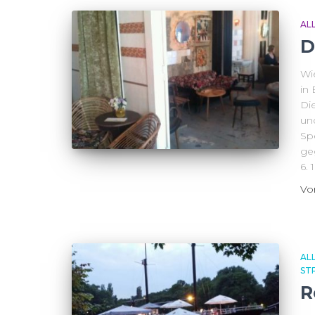
AL
D
Wi
in 
Die
und
Sp
ge
6. 
V
AL
ST
R