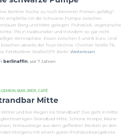
ine Berliner Küche zu noch kleineren Preisen gefällig?
nn empfehle ich die Schwarze Pumpe zwischen
enzlauer Berg und Mitte gelegen. Frühstück, vegetarische
ichte, Pils in traditioneller und trotzdem so gar nicht
ießiger Atmosphäre. Essen zwischen 3 und 8 Euro. Und
 bisschen abseits der Touri-Ströme. Choriner Straße 76,
e Fehrbelliner Straße10119 Berlin
Weiterlesen
on
berlinaffin
, vor
7 Jahren
LGEMEIN
BAR
BIER
CAFÉ
trandbar Mitte
 Winter und bei Regen ins Strandbad? Das geht in Mitte
 gleichnamigen Strandbad Mitte. Schöne Kneipe, kleine
eisen, Notausstiege aus dem gefliesten Becken an den
nden.Morgens mit einem guten lFrühstücksangebote.