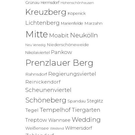
Grünau
Hermsdorf
Hohenschönhausen
Kreuzberg
Köpenick
Lichtenberg
Marzahn
Marienfelde
Mitte
Neukölln
Moabit
Niederschöneweide
Neu Venedig
Pankow
Nikolaiviertel
Prenzlauer Berg
Regierungsviertel
Rahnsdorf
Reinickendorf
Scheunenviertel
Schöneberg
Steglitz
Spandau
Tempelhof
Tiergarten
Tegel
Wedding
Treptow
Wannsee
Wilmersdorf
Weißensee
Westend