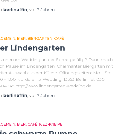
-see.com
on
berlinaffin
, vor
7 Jahren
LGEMEIN
BIER
BIERGARTEN
CAFÉ
er Lindengarten
sruhen im Wedding an der Spree gefällig? Dann mach
ch Pause im Lindengarten. Charmanter Biergarten mit
eiter Auswahl aus der Küche. Öffnungszeiten: Mo – So:
0 – 1:00 Nordufer 15, Wedding, 13353 Berlin Tel: 030
404845 http://www.lindengarten-wedding.de
on
berlinaffin
, vor
7 Jahren
LGEMEIN
BIER
CAFÉ
KIEZ-KNEIPE
ie schwarze Pumpe