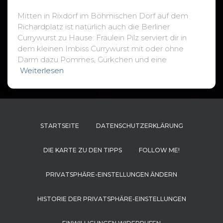
Mitten in Rixdorf im Böhmischen Dorf auf dem
Richardplatz ist natürlich auch die Berliner
Currywurst zu Hause: Fräulein Pilz serviert dir in
dem kleinen Imbiss Currywurst mit oder ohne
Darm dazu Pommes, Gürkchen und eine
Weiterlesen
STARTSEITE
DATENSCHUTZERKLÄRUNG
DIE KARTE ZU DEN TIPPS
FOLLOW ME!
PRIVATSPHÄRE-EINSTELLUNGEN ÄNDERN
HISTORIE DER PRIVATSPHÄRE-EINSTELLUNGEN