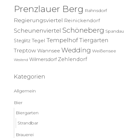
Prenzlauer Berg
Rahnsdorf
Regierungsviertel
Reinickendorf
Schöneberg
Scheunenviertel
Spandau
Tempelhof
Tiergarten
Tegel
Steglitz
Wedding
Treptow
Wannsee
Weißensee
Zehlendorf
Wilmersdorf
Westend
Kategorien
Allgemein
Bier
Biergarten
Strandbar
Brauerei