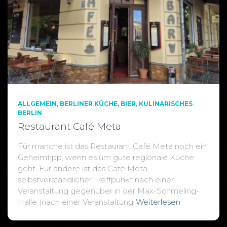
ALLGEMEIN
BERLINER KÜCHE
BIER
KULINARISCHES
BERLIN
Restaurant Café Meta
Für manche ist das Restaurant Café Meta noch ein
Geheimtipp, wenn es um gute regionale Küche
geht. Für andere ist das Café Meta
selbstverständlicher Treffpunkt nach einer
Veranstaltung gegenüber in der Max-Schmeling-
Halle (nach einer Veranstaltung
Weiterlesen