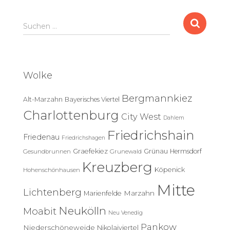
S
Suchen …
u
c
h
e
Wolke
n
n
Bergmannkiez
Alt-Marzahn
Bayerisches Viertel
a
c
Charlottenburg
City West
Dahlem
h
Friedrichshain
:
Friedenau
Friedrichshagen
Graefekiez
Grünau
Hermsdorf
Gesundbrunnen
Grunewald
Kreuzberg
Köpenick
Hohenschönhausen
Mitte
Lichtenberg
Marzahn
Marienfelde
Neukölln
Moabit
Neu Venedig
Pankow
Niederschöneweide
Nikolaiviertel