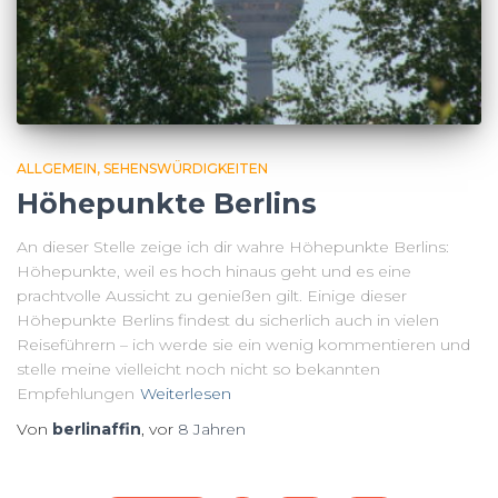
ALLGEMEIN
SEHENSWÜRDIGKEITEN
Höhepunkte Berlins
An dieser Stelle zeige ich dir wahre Höhepunkte Berlins:
Höhepunkte, weil es hoch hinaus geht und es eine
prachtvolle Aussicht zu genießen gilt. Einige dieser
Höhepunkte Berlins findest du sicherlich auch in vielen
Reiseführern – ich werde sie ein wenig kommentieren und
stelle meine vielleicht noch nicht so bekannten
Empfehlungen
Weiterlesen
Von
berlinaffin
, vor
8 Jahren