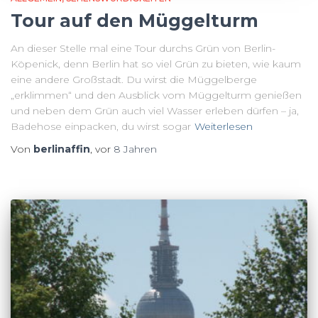
Tour auf den Müggelturm
An dieser Stelle mal eine Tour durchs Grün von Berlin-
Köpenick, denn Berlin hat so viel Grün zu bieten, wie kaum
eine andere Großstadt. Du wirst die Müggelberge
„erklimmen“ und den Ausblick vom Müggelturm genießen
und neben dem Grün auch viel Wasser erleben dürfen – ja,
Badehose einpacken, du wirst sogar
Weiterlesen
Von
berlinaffin
, vor
8 Jahren