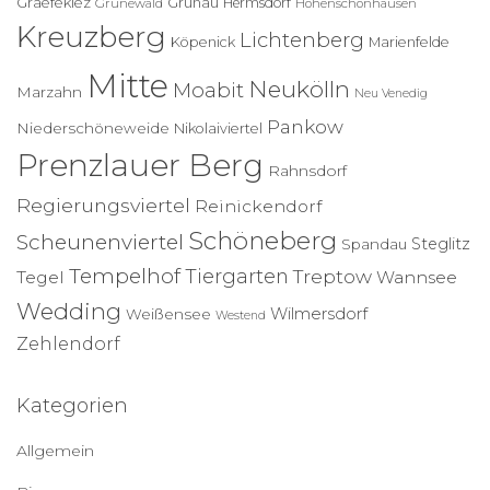
Graefekiez
Grünau
Hermsdorf
Grunewald
Hohenschönhausen
Kreuzberg
Lichtenberg
Köpenick
Marienfelde
Mitte
Neukölln
Moabit
Marzahn
Neu Venedig
Pankow
Niederschöneweide
Nikolaiviertel
Prenzlauer Berg
Rahnsdorf
Regierungsviertel
Reinickendorf
Schöneberg
Scheunenviertel
Steglitz
Spandau
Tempelhof
Tiergarten
Treptow
Tegel
Wannsee
Wedding
Wilmersdorf
Weißensee
Westend
Zehlendorf
Kategorien
Allgemein