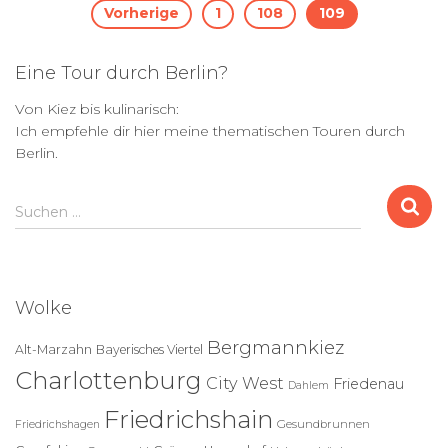
Seitennummerierung
Vorherige
1
108
109
der
Eine Tour durch Berlin?
Beiträge
Von Kiez bis kulinarisch:
Ich empfehle dir hier meine thematischen Touren durch
Berlin.
S
Suchen …
u
c
h
e
Wolke
n
n
Bergmannkiez
Alt-Marzahn
Bayerisches Viertel
a
Charlottenburg
c
City West
Friedenau
Dahlem
h
Friedrichshain
:
Gesundbrunnen
Friedrichshagen