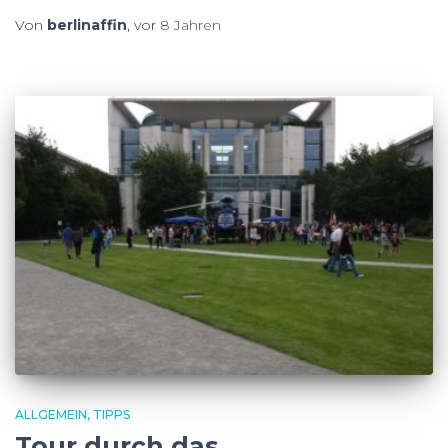
Von
berlinaffin
, vor
8 Jahren
ALLGEMEIN
TIPPS
Tour durch das