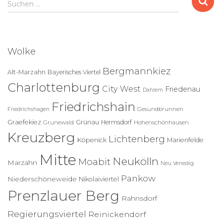
Suchen …
u
c
h
e
Wolke
n
n
Bergmannkiez
Alt-Marzahn
Bayerisches Viertel
a
Charlottenburg
c
City West
Friedenau
Dahlem
h
Friedrichshain
:
Gesundbrunnen
Friedrichshagen
Graefekiez
Grünau
Hermsdorf
Grunewald
Hohenschönhausen
Kreuzberg
Lichtenberg
Köpenick
Marienfelde
Mitte
Neukölln
Moabit
Marzahn
Neu Venedig
Pankow
Niederschöneweide
Nikolaiviertel
Prenzlauer Berg
Rahnsdorf
Regierungsviertel
Reinickendorf