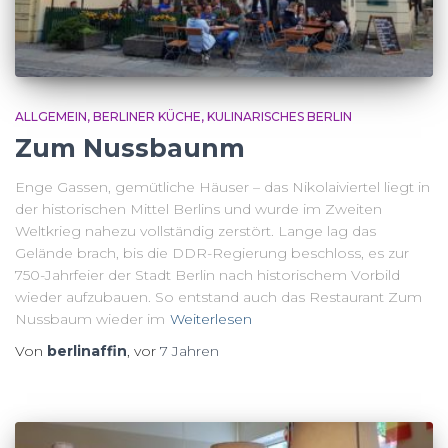
ALLGEMEIN
BERLINER KÜCHE
KULINARISCHES BERLIN
Zum Nussbaunm
Enge Gassen, gemütliche Häuser – das Nikolaiviertel liegt in
der historischen Mittel Berlins und wurde im Zweiten
Weltkrieg nahezu vollständig zerstört. Lange lag das
Gelände brach, bis die DDR-Regierung beschloss, es zur
750-Jahrfeier der Stadt Berlin nach historischem Vorbild
wieder aufzubauen. So entstand auch das Restaurant Zum
Nussbaum wieder im
Weiterlesen
Von
berlinaffin
, vor
7 Jahren