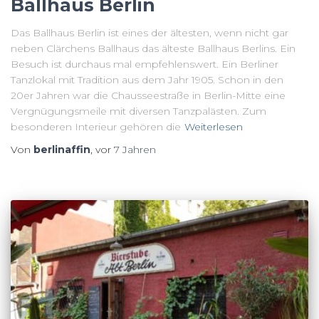
Ballhaus Berlin
Das Ballhaus Berlin ist eines der ältesten, wenn nicht gar
neben Clärchens Ballhaus das älteste Ballhaus Berlins. Ein
Besuch ist durchaus mal empfehlenswert. Ein Berliner
Tanzlokal mit Tradition aus dem Jahr 1905. Schon in den
20er Jahren war die Chausseestraße in Berlin-Mitte eine
Vergnügungsmeile mit diversen Tanzpalästen. Zum
besonderen Interieur gehören die
Weiterlesen
Von
berlinaffin
, vor
7 Jahren