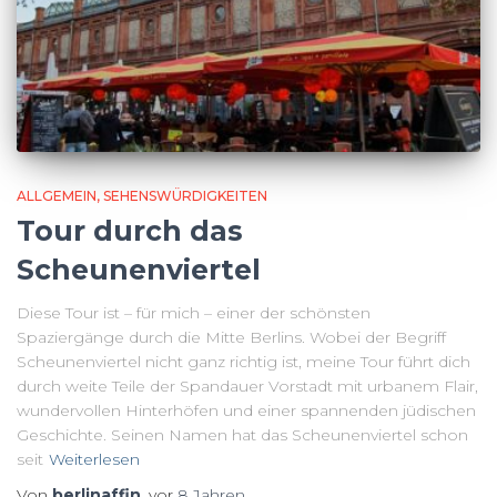
ALLGEMEIN
SEHENSWÜRDIGKEITEN
Tour durch das
Scheunenviertel
Diese Tour ist – für mich – einer der schönsten
Spaziergänge durch die Mitte Berlins. Wobei der Begriff
Scheunenviertel nicht ganz richtig ist, meine Tour führt dich
durch weite Teile der Spandauer Vorstadt mit urbanem Flair,
wundervollen Hinterhöfen und einer spannenden jüdischen
Geschichte. Seinen Namen hat das Scheunenviertel schon
seit
Weiterlesen
Von
berlinaffin
, vor
8 Jahren