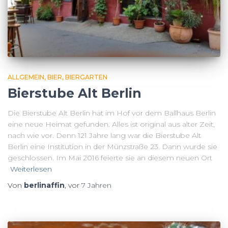
ALLGEMEIN
BIER
BIERGARTEN
Bierstube Alt Berlin
Die Bierstube Alt Berlin hat im Hof vor dem Ballhaus Berlin
eine neue Heimat gefunden. Alles ist original aus alter Zeit,
nach wie vor. Denn 121 Jahre lang war die Bierstube Alt
Berlin eine Institution in der Münzstraße 23. Dann wurde sie
geschlossen. Im Mai 2016 feierte sie an diesem neuen Ort
Weiterlesen
Von
berlinaffin
, vor
7 Jahren