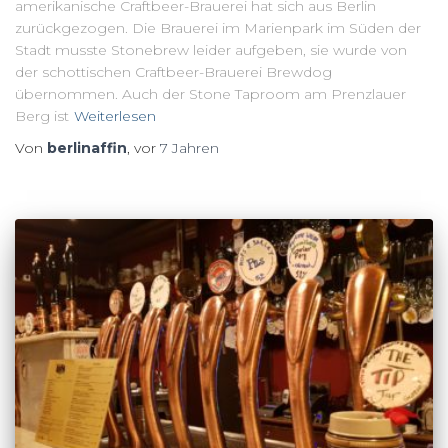
amerikanische Craftbeer-Brauerei hat sich aus Berlin
zurückgezogen. Die Brauerei im Marienpark im Süden der
Stadt musste Stonebrew leider aufgeben, sie wurde von
der schottischen Craftbeer-Brauerei Brewdog
übernommen. Auch der Stone Taproom am Prenzlauer
Berg ist
Weiterlesen
Von
berlinaffin
, vor
7 Jahren