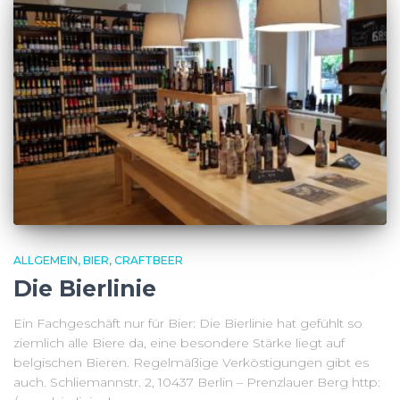
ALLGEMEIN
BIER
CRAFTBEER
Die Bierlinie
Ein Fachgeschäft nur für Bier: Die Bierlinie hat gefühlt so
ziemlich alle Biere da, eine besondere Stärke liegt auf
belgischen Bieren. Regelmäßige Verköstigungen gibt es
auch. Schliemannstr. 2, 10437 Berlin – Prenzlauer Berg http: