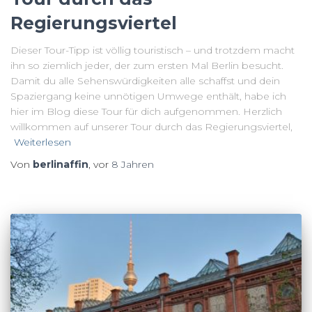
Regierungsviertel
Dieser Tour-Tipp ist völlig touristisch – und trotzdem macht
ihn so ziemlich jeder, der zum ersten Mal Berlin besucht.
Damit du alle Sehenswürdigkeiten alle schaffst und dein
Spaziergang keine unnötigen Umwege enthält, habe ich
hier im Blog diese Tour für dich aufgenommen. Herzlich
willkommen auf unserer Tour durch das Regierungsviertel,
Weiterlesen
Von
berlinaffin
, vor
8 Jahren