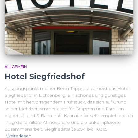
ALLGEMEIN
Hotel Siegfriedshof
Ausgangspunkt meiner Berlin-Tripps ist zumeist das Hotel
Siegfriedshof in Lichtenberg. Ein schönes und günstiges
Hotel mit hervorragendem Frühstück, das sich auf Grund
seiner Mehrbettzimmer auch für Gruppen und Familien
eignet. U- und S-Bahn-nah. Kann ich dir sehr empfehlen: Ich
mag die familiäre Atmosphäre und die unkomplizierte
Zusammenarbeit. Siegfriedstraße 204 b/c, 10365
Weiterlesen