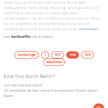
Diese Tour durch Berlin unternimmst du mit dem
Ausflugsboot. Keine Angst, das klingt spießiger als es ist.
Berlin hat so viel Wasser zu bieten, dass eine
„Stadtrundfahrt“ mit dem Schiff aus meiner Sicht ein Muss
ist. Ich empfehle die Brückenfahrt durch Spree und
Landwehrkanal und du wirst Berlin aus einer
Weiterlesen
Von
berlinaffin
, vor
8 Jahren
Seitennummerierung
Vorherige
1
107
108
109
Nächste
der
Eine Tour durch Berlin?
Beiträge
Von Kiez bis kulinarisch:
Ich empfehle dir hier meine thematischen Touren durch
Berlin.
S