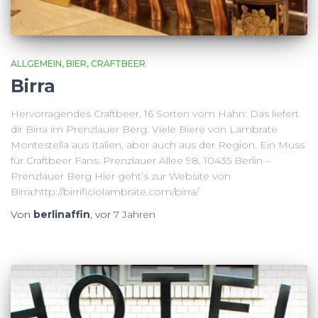
ALLGEMEIN
BIER
CRAFTBEER
Birra
Hervorragendes Craftbeer, 16 Sorten vom Hahn: Das liefert
dir Birra im Prenzlauer Berg. Viele Biere von Lambrate
Montestella aus Italien, aber auch aus der Region. Ein Muss
für Craftbeer Fans. Prenzlauer Allee 98, 10435 Berlin –
Prenzlauer Berg Hier geht’s zur Website von
Birra:http://birrificiolambrate.com/birra/
Von
berlinaffin
, vor
7 Jahren