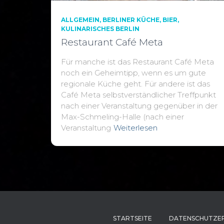
ALLGEMEIN
BERLINER KÜCHE
BIER
KULINARISCHES BERLIN
Restaurant Café Meta
Für manche ist das Restaurant Café Meta
noch ein Geheimtipp, wenn es um gute
regionale Küche geht. Für andere ist das
Café Meta selbstverständlicher Treffpunkt
nach einer Veranstaltung gegenüber in der
Max-Schmeling-Halle (nach einer
Veranstaltung
Weiterlesen
STARTSEITE
DATENSCHUTZE