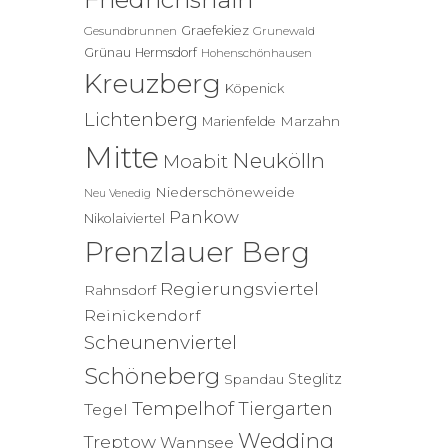
Graefekiez
Gesundbrunnen
Grunewald
Grünau
Hermsdorf
Hohenschönhausen
Kreuzberg
Köpenick
Lichtenberg
Marzahn
Marienfelde
Mitte
Neukölln
Moabit
Niederschöneweide
Neu Venedig
Pankow
Nikolaiviertel
Prenzlauer Berg
Regierungsviertel
Rahnsdorf
Reinickendorf
Scheunenviertel
Schöneberg
Steglitz
Spandau
Tempelhof
Tiergarten
Tegel
Wedding
Treptow
Wannsee