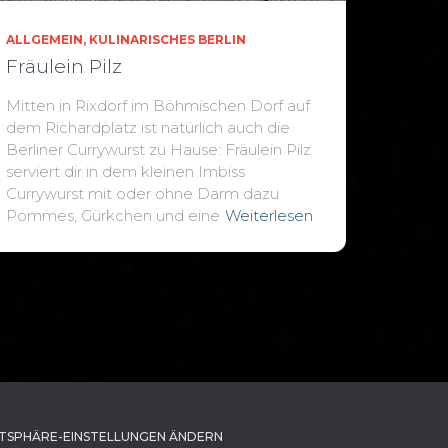
ALLGEMEIN
KULINARISCHES BERLIN
Fräulein Pilz
Mitten in Rixdorf im Böhmischen Dorf auf
dem Richardplatz ist natürlich auch die
Berliner Currywurst zu Hause: Fräulein Pilz
serviert dir in dem kleinen Imbiss
Currywurst mit oder ohne Darm dazu
Pommes, Gürkchen und eine
Weiterlesen
TSPHÄRE-EINSTELLUNGEN ÄNDERN