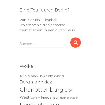
Eine Tour durch Berlin?
Von Kiez bis kulinarisch:
Ich empfehle dir hier meine
thematischen Touren durch Berlin.
S
Suchen …
u
c
h
e
Wolke
n
n
Alt-Marzahn
Bayerisches Viertel
a
Bergmannkiez
c
h
Charlottenburg
City
:
West
Friedenau
Dahlem
Friedrichshagen
Friedrichshain