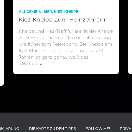
ALLGEMEIN
BIER
KIEZ-KNEIPE
Kiez-Kneipe Zum Heinzelmann
Kneipe und Kiez-Treff für alle: In der Kneipe
Zum Heinzelmann treffen sich alt und jung
wie früher zum Feierabend. Die Kneipe am
Karl-Marx-Platz gibt es seit mehr als 70
Jahren, so ganz genau weiß das
Weiterlesen
RKLÄRUNG
DIE KARTE ZU DEN TIPPS
FOLLOW ME!
PRIVA