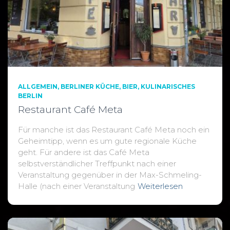
ALLGEMEIN
BERLINER KÜCHE
BIER
KULINARISCHES
BERLIN
Restaurant Café Meta
Für manche ist das Restaurant Café Meta noch ein
Geheimtipp, wenn es um gute regionale Küche
geht. Für andere ist das Café Meta
selbstverständlicher Treffpunkt nach einer
Veranstaltung gegenüber in der Max-Schmeling-
Halle (nach einer Veranstaltung
Weiterlesen