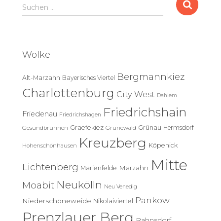
S
Suchen …
u
c
h
e
Wolke
n
n
Bergmannkiez
Alt-Marzahn
Bayerisches Viertel
a
c
Charlottenburg
City West
Dahlem
h
Friedrichshain
:
Friedenau
Friedrichshagen
Graefekiez
Grünau
Hermsdorf
Gesundbrunnen
Grunewald
Kreuzberg
Köpenick
Hohenschönhausen
Mitte
Lichtenberg
Marzahn
Marienfelde
Neukölln
Moabit
Neu Venedig
Pankow
Niederschöneweide
Nikolaiviertel
Prenzlauer Berg
Rahnsdorf