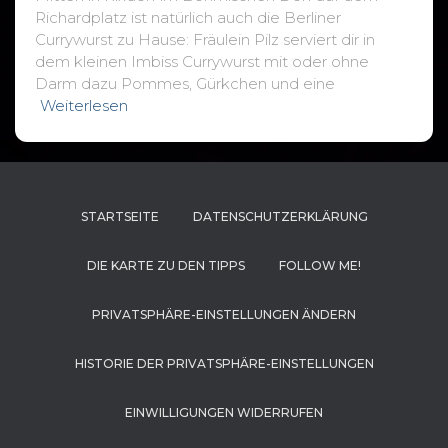
Richardplatz ist natürlich auch die Berliner
Currywurst zu Hause: Fräulein Pilz serviert dir in
dem kleinen Imbiss Currywurst mit oder ohne
Darm dazu Pommes, Gürkchen und eine
Weiterlesen
STARTSEITE
DATENSCHUTZERKLÄRUNG
DIE KARTE ZU DEN TIPPS
FOLLOW ME!
PRIVATSPHÄRE-EINSTELLUNGEN ÄNDERN
HISTORIE DER PRIVATSPHÄRE-EINSTELLUNGEN
EINWILLIGUNGEN WIDERRUFEN