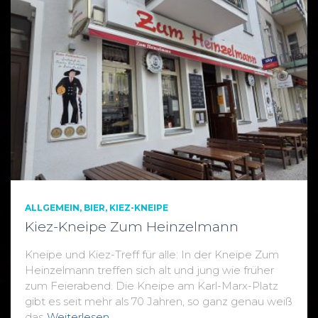
ALLGEMEIN
BIER
KIEZ-KNEIPE
Kiez-Kneipe Zum Heinzelmann
Kneipe und Kiez-Treff für alle: In der Kneipe Zum
Heinzelmann treffen sich alt und jung wie früher
zum Feierabend. Die Kneipe am Karl-Marx-Platz
gibt es seit mehr als 70 Jahren, so ganz genau weiß
das
Weiterlesen