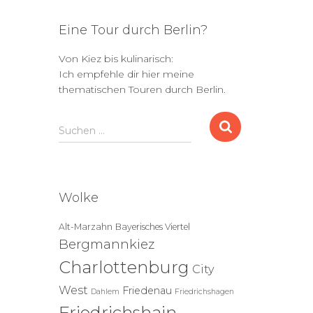
Eine Tour durch Berlin?
Von Kiez bis kulinarisch:
Ich empfehle dir hier meine
thematischen Touren durch Berlin.
S
Suchen …
u
c
h
e
Wolke
n
n
Alt-Marzahn
Bayerisches Viertel
a
Bergmannkiez
c
h
Charlottenburg
City
:
West
Friedenau
Dahlem
Friedrichshagen
Friedrichshain