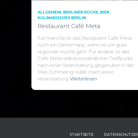
ALLGEMEIN
BERLINER KÜCHE
BIER
KULINARISCHES BERLIN
Restaurant Café Meta
Für manche ist das Restaurant Café Meta
noch ein Geheimtipp, wenn es um gute
regionale Küche geht. Für andere ist das
Café Meta selbstverständlicher Treffpunkt
nach einer Veranstaltung gegenüber in der
Max-Schmeling-Halle (nach einer
Veranstaltung
Weiterlesen
STARTSEITE
DATENSCHUTZE