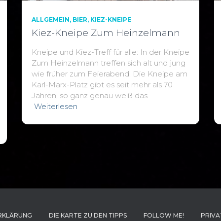
ALLGEMEIN
BIER
KIEZ-KNEIPE
Kiez-Kneipe Zum Heinzelmann
Kneipe und Kiez-Treff für alle: In der Kneipe
Zum Heinzelmann treffen sich alt und jung
wie früher zum Feierabend. Die Kneipe am
Karl-Marx-Platz gibt es seit mehr als 70
Jahren, so ganz genau weiß das
Weiterlesen
RKLÄRUNG
DIE KARTE ZU DEN TIPPS
FOLLOW ME!
PRIVA