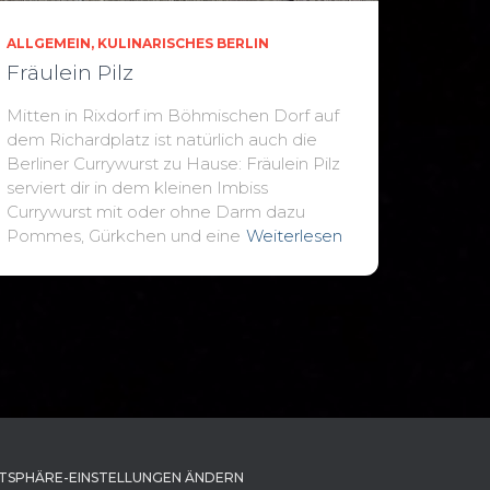
ALLGEMEIN
KULINARISCHES BERLIN
Fräulein Pilz
Mitten in Rixdorf im Böhmischen Dorf auf
dem Richardplatz ist natürlich auch die
Berliner Currywurst zu Hause: Fräulein Pilz
serviert dir in dem kleinen Imbiss
Currywurst mit oder ohne Darm dazu
Pommes, Gürkchen und eine
Weiterlesen
TSPHÄRE-EINSTELLUNGEN ÄNDERN