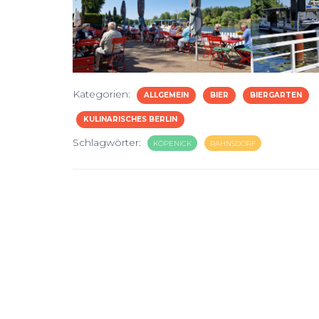
Kategorien:
ALLGEMEIN
BIER
BIERGARTEN
KULINARISCHES BERLIN
Schlagwörter:
KÖPENICK
RAHNSDORF