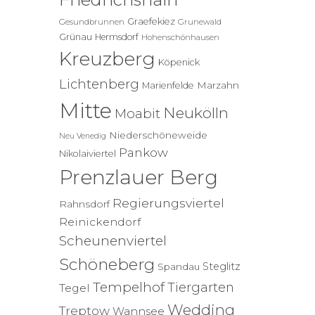
Graefekiez
Gesundbrunnen
Grunewald
Grünau
Hermsdorf
Hohenschönhausen
Kreuzberg
Köpenick
Lichtenberg
Marzahn
Marienfelde
Mitte
Neukölln
Moabit
Niederschöneweide
Neu Venedig
Pankow
Nikolaiviertel
Prenzlauer Berg
Regierungsviertel
Rahnsdorf
Reinickendorf
Scheunenviertel
Schöneberg
Steglitz
Spandau
Tempelhof
Tiergarten
Tegel
Wedding
Treptow
Wannsee